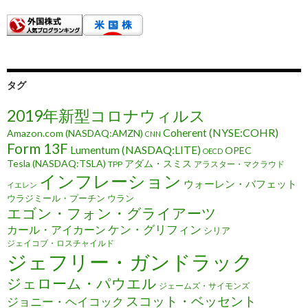
タグ
2019年新型コロナウィルス
Coherent (NYSE:COHR)
Amazon.com (NASDAQ:AMZN)
CNN
Form 13F
Lumentum (NASDAQ:LITE)
OPEC
OECD
Tesla (NASDAQ:TSLA)
アダム・スミス
TPP
アラスター・マクラウド
インフレーション
ウォーレン・バフェット
イエレン
ウラジミール・プーチン
ウラン
エゴン・フォン・グライアーツ
ケン・グリフィン
カール・アイカーン
シリア
ジェイコブ・ロスチャイルド
ジェフリー・ガンドラック
ジェローム・パウエル
ジェームズ・サイモンズ
スコット・ベッセント
ジョニー・ヘイコック