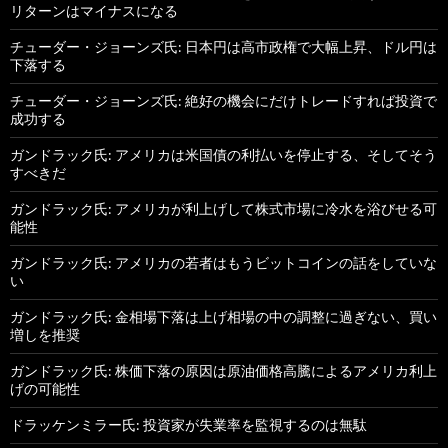
リターンはマイナスになる
チューダー・ジョーンズ氏: 日本円は高市政権で大幅上昇、ドル円は
下落する
チューダー・ジョーンズ氏: 絶好の機会にだけトレードすれば投資で
成功する
ガンドラック氏: アメリカは米国債の利払いを停止する、そしてそう
すべきだ
ガンドラック氏: アメリカが利上げして株式市場に冷水を浴びせる可
能性
ガンドラック氏: アメリカの若者はもうビットコインの話をしていな
い
ガンドラック氏: 金相場下落は上げ相場の中の調整に過ぎない、買い
増しを推奨
ガンドラック氏: 株価下落の原因は原油価格高騰によるアメリカ利上
げの可能性
ドラッケンミラー氏: 投資家が失業率を監視するのは無駄