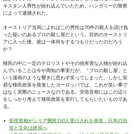
キスタン人男性が紛れ込んでいたため、ハンガリーの警察
によって逮捕された。
オーストリア当局によればこの男性は70件の殺人を請け負
った疑いのあるプロの殺し屋だという。目的のオーストリ
アに入った後、彼は一体何をするつもりだったのだろう
か？
移民の中に一定のテロリストやその他有害な人物が紛れ込
んでいることは今や周知の事実だが、「プロの殺し屋」と
いう漫画のような響きに思わず笑ってしまった。しかし安
易な移民政策を推進したヨーロッパでは、これが笑い事で
はなく実際のニュースなのである。安倍首相にはこの辺り
をしっかり考えて移民政策を実行してもらいたいものであ
る。
安倍首相がシリア難民150人受け入れを発表、日本の治
安と文化は終焉へ