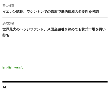
投
前の投稿
稿
イエレン議長、ワシントンでの講演で量的緩和の必要性を強調
ナ
次の投稿
ビ
世界最大のヘッジファンド、米国金融引き締めでも株式市場を買い
持ち
ゲ
ー
シ
ョ
English version
ン
AD