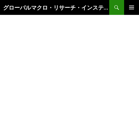
検
グローバルマクロ・リサーチ・インスティテュート
索
コ
メインメ
ン
ニュー
テ
ン
ツ
へ
ス
キ
ッ
プ