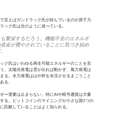
で言えばガンドラック氏が好んでいるのが原子力
ラック氏は次のように述べている。
ても繁栄するだろう。機能不全のエネルギ
の資金が費やされていることに気づき始め
だ。
ック氏はいわゆる再生可能エネルギーのことを言
う。太陽光発電は雲が出れば動かず、風力発電は
まる。水力発電は山や村を水没させるまごうこと
ある。
ギー需要は止まらない。特にAIや暗号通貨は大量
する。ビットコインのマイニングが小さな国1つの
に匹敵していることはよく知られる。