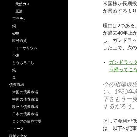
米国株が長期投
天然ガス
が暴落するより
原油
プラチナ
理由は2つある
銅
が過去40年上
砂糖
し、ガンドラッ
暗号通貨
した上で、次の
イーサリウム
小麦
ガンドラック
とうもろこし
う帰ってこ
銀
金
今の相場環
債券市場
い。1980
米国の債券市場
下をもう一
中国の債券市場
するだろう
欧州の債券市場
日本の債券市場
そして金利が低
ロシアの債券市場
は、以下の記事
ニュース
政治と文化