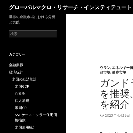
検
グローバルマクロ・リサーチ・インスティテュート
索
世界の金融市場における分析
と実践
検
索:
カテゴリー
金融業界
ウラン
,
エネルギー
経済統計
品市場
,
債券市場
ガンド
米国の経済統計
米国GDP
を推奨
貯蓄率
を紹介
個人消費
米国CPI
S&Pケース・シラー住宅価
2025年4月26日
格指数
米国雇用統計