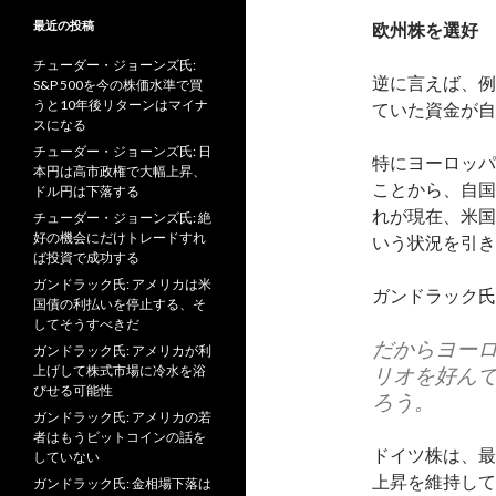
最近の投稿
欧州株を選好
チューダー・ジョーンズ氏:
逆に言えば、例
S&P 500を今の株価水準で買
うと10年後リターンはマイナ
ていた資金が自
スになる
チューダー・ジョーンズ氏: 日
特にヨーロッパ
本円は高市政権で大幅上昇、
ことから、自国
ドル円は下落する
れが現在、米国
チューダー・ジョーンズ氏: 絶
好の機会にだけトレードすれ
いう状況を引き
ば投資で成功する
ガンドラック氏: アメリカは米
ガンドラック氏
国債の利払いを停止する、そ
してそうすべきだ
だからヨー
ガンドラック氏: アメリカが利
上げして株式市場に冷水を浴
リオを好ん
びせる可能性
ろう。
ガンドラック氏: アメリカの若
者はもうビットコインの話を
ドイツ株は、最
していない
上昇を維持して
ガンドラック氏: 金相場下落は