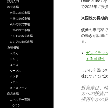
DoubleLin
投資入門
で2025年に
株式市場
米国の株式市場
米国株の長期的
中国の株式市場
欧州の株式市場
債券の専門家で
日本の株式市場
の動きが話題に
インドの株式市場
る。
ロシアの株式市場
為替相場
ガンドラック
人民元
する可能性
ドル円
ユーロ
しかし今回はそ
ルーブル
株については次
ポンド
レアル
投資家は、
スイスフラン
カへの投資
商品市場
後何年かの
エネルギー資源
ウラン