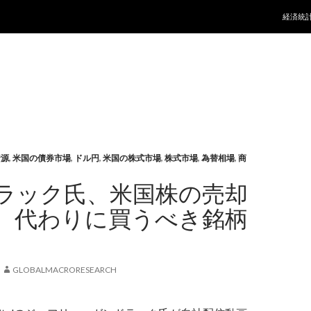
コンテ
経済統
資源
,
米国の債券市場
,
ドル円
,
米国の株式市場
,
株式市場
,
為替相場
,
商
ラック氏、米国株の売却
、代わりに買うべき銘柄
GLOBALMACRORESEARCH