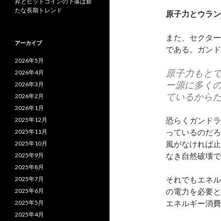
昇とビットコインの下落は新
たな長期トレンド
原子力とウラン
また、セクター
アーカイブ
である。ガンド
2026年5月
原子力もと
2026年4月
ー源に多く
2026年3月
ているから
2026年2月
2026年1月
恐らくガンドラ
2025年12月
っているのだろ
2025年11月
風がなければ止
2025年10月
なき自然破壊で
2025年9月
2025年8月
それでもエネル
2025年7月
の電力を必要と
2025年6月
エネルギー消費
2025年5月
2025年4月