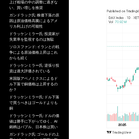
上げ相場の中の調整に過ぎな
い、買い増しを推奨
ガンドラック氏: 株価下落の原
因は原油価格高騰によるアメ
リカ利上げの可能性
ドラッケンミラー氏: 投資家が
失業率を監視するのは無駄
ソロスファンド: イランとの戦
争による原油価格上昇はこれ
からも続く
ドラッケンミラー氏: 逆張り投
資は過大評価されている
米国版アベノミクスによるド
ル下落で銅価格は上昇するの
か？
ドラッケンミラー氏: ドル下落
で買うべきはゴールドよりも
銅
ドラッケンミラー氏: ドルの価
値は勝手に下がってゆく、AI
銘柄はバブル、日本株は買い
ガンドラック氏: ゴールドの上