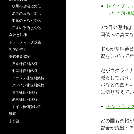
レイ・ダリオ
欧州の政治と文化
った下落相
米国の政治と文化
中国の政治と文化
2つ目の理由は
日本の政治と文化
国債への莫大な
会計と法律
トレーディング技術
ドルが基軸通貨
相場の歴史
資をこぞって行
株式個別銘柄
日本株個別銘柄
だがウクライナ
中国株個別銘柄
減らしており、
フランス株個別銘柄
パなどの国々も
スペイン株個別銘柄
に切り替えてい
英国株個別銘柄
米国株個別銘柄
ガンドラッ
ドイツ株個別銘柄
動画
どの国も余裕が
未分類
資金が流出する