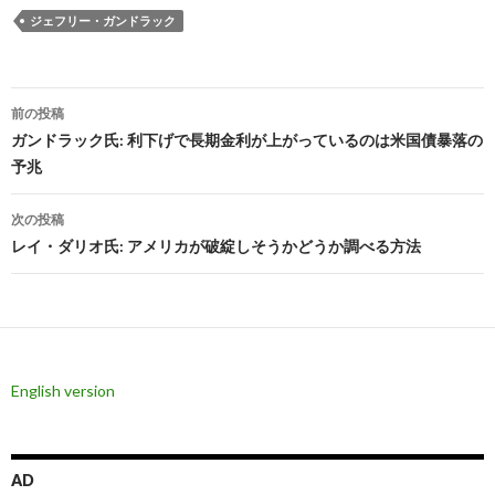
ジェフリー・ガンドラック
投
前の投稿
稿
ガンドラック氏: 利下げで長期金利が上がっているのは米国債暴落の
予兆
ナ
ビ
次の投稿
レイ・ダリオ氏: アメリカが破綻しそうかどうか調べる方法
ゲ
ー
シ
ョ
English version
ン
AD