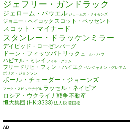
ジェフリー・ガンドラック
ジェローム・パウエル
ジェームズ・サイモンズ
スコット・ベッセント
ジョニー・ヘイコック
スコット・マイナード
スタンレー・ドラッケンミラー
デイビッド・ローゼンバーグ
ドーン・フィッツパトリック
ニール・ハウ
ハビエル・ミレイ
フィル・グラム
フリードリヒ・フォン・ハイエク
ベンジャミン・グレアム
ボリス・ジョンソン
ポール・チューダー・ジョーンズ
ラッセル・ネイピア
マーク・スピッツナゲル
ロシア・ウクライナ戦争
不動産
恒大集団 (HK:3333)
法人税
黄国松
AD