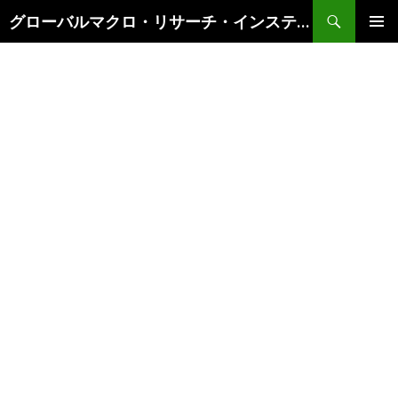
検
グローバルマクロ・リサーチ・インスティテュート
索
コ
メインメ
ン
ニュー
テ
ン
ツ
へ
ス
キ
ッ
プ