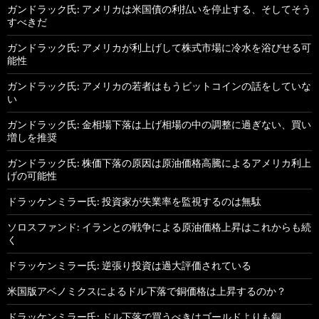
ガンドラック氏: アメリカは米国債の利払いを停止する、そしてそう
すべきだ
ガンドラック氏: アメリカが利上げして株式市場に冷水を浴びせる可
能性
ガンドラック氏: アメリカの若者はもうビットコインの話をしていな
い
ガンドラック氏: 金相場下落は上げ相場の中の調整に過ぎない、買い
増しを推奨
ガンドラック氏: 株価下落の原因は原油価格高騰によるアメリカ利上
げの可能性
ドラッケンミラー氏: 投資家が失業率を監視するのは無駄
ソロスファンド: イランとの戦争による原油価格上昇はこれからも続
く
ドラッケンミラー氏: 逆張り投資は過大評価されている
米国版アベノミクスによるドル下落で銅価格は上昇するのか？
ドラッケンミラー氏: ドル下落で買うべきはゴールドよりも銅