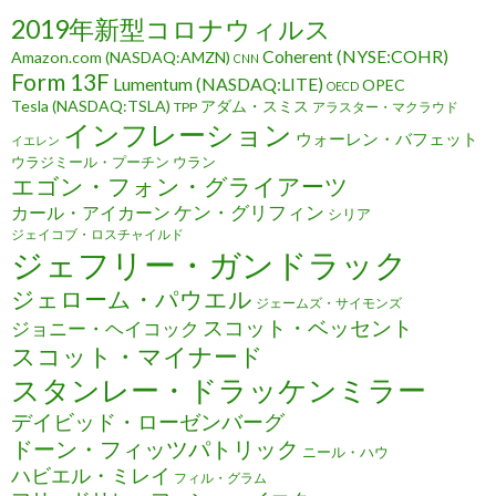
2019年新型コロナウィルス
Coherent (NYSE:COHR)
Amazon.com (NASDAQ:AMZN)
CNN
Form 13F
Lumentum (NASDAQ:LITE)
OPEC
OECD
Tesla (NASDAQ:TSLA)
アダム・スミス
TPP
アラスター・マクラウド
インフレーション
ウォーレン・バフェット
イエレン
ウラジミール・プーチン
ウラン
エゴン・フォン・グライアーツ
ケン・グリフィン
カール・アイカーン
シリア
ジェイコブ・ロスチャイルド
ジェフリー・ガンドラック
ジェローム・パウエル
ジェームズ・サイモンズ
スコット・ベッセント
ジョニー・ヘイコック
スコット・マイナード
スタンレー・ドラッケンミラー
デイビッド・ローゼンバーグ
ドーン・フィッツパトリック
ニール・ハウ
ハビエル・ミレイ
フィル・グラム