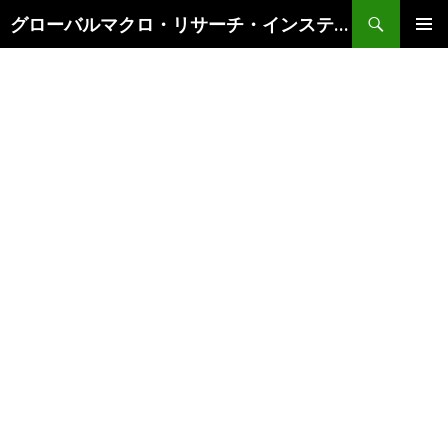
検
グローバルマクロ・リサーチ・インスティテュート
索
コ
メインメ
ン
ニュー
テ
ン
ツ
へ
ス
キ
ッ
プ