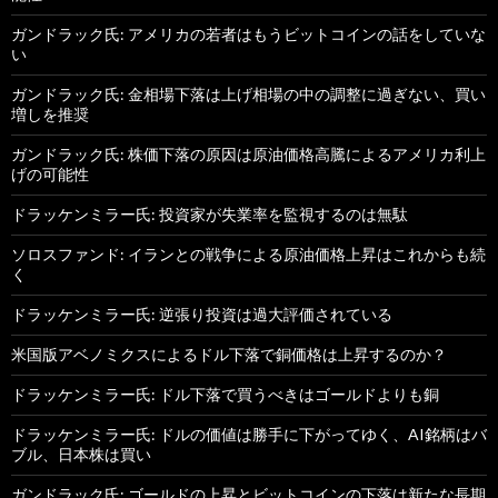
ガンドラック氏: アメリカの若者はもうビットコインの話をしていな
い
ガンドラック氏: 金相場下落は上げ相場の中の調整に過ぎない、買い
増しを推奨
ガンドラック氏: 株価下落の原因は原油価格高騰によるアメリカ利上
げの可能性
ドラッケンミラー氏: 投資家が失業率を監視するのは無駄
ソロスファンド: イランとの戦争による原油価格上昇はこれからも続
く
ドラッケンミラー氏: 逆張り投資は過大評価されている
米国版アベノミクスによるドル下落で銅価格は上昇するのか？
ドラッケンミラー氏: ドル下落で買うべきはゴールドよりも銅
ドラッケンミラー氏: ドルの価値は勝手に下がってゆく、AI銘柄はバ
ブル、日本株は買い
ガンドラック氏: ゴールドの上昇とビットコインの下落は新たな長期