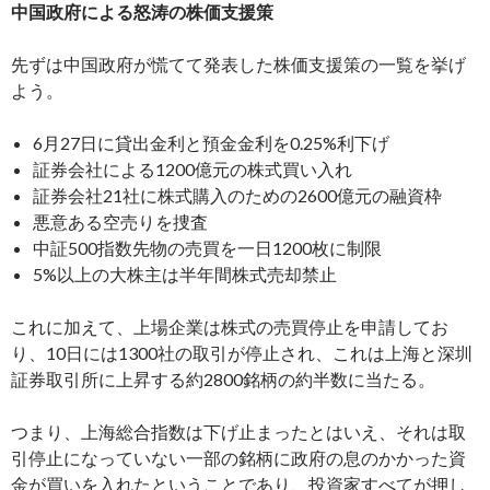
中国政府による怒涛の株価支援策
先ずは中国政府が慌てて発表した株価支援策の一覧を挙げ
よう。
6月27日に貸出金利と預金金利を0.25%利下げ
証券会社による1200億元の株式買い入れ
証券会社21社に株式購入のための2600億元の融資枠
悪意ある空売りを捜査
中証500指数先物の売買を一日1200枚に制限
5%以上の大株主は半年間株式売却禁止
これに加えて、上場企業は株式の売買停止を申請してお
り、10日には1300社の取引が停止され、これは上海と深圳
証券取引所に上昇する約2800銘柄の約半数に当たる。
つまり、上海総合指数は下げ止まったとはいえ、それは取
引停止になっていない一部の銘柄に政府の息のかかった資
金が買いを入れたということであり、投資家すべてが押し