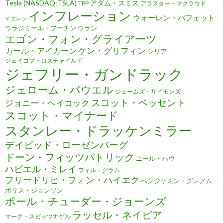
Tesla (NASDAQ:TSLA)
アダム・スミス
TPP
アラスター・マクラウド
インフレーション
ウォーレン・バフェット
イエレン
ウラジミール・プーチン
ウラン
エゴン・フォン・グライアーツ
ケン・グリフィン
カール・アイカーン
シリア
ジェイコブ・ロスチャイルド
ジェフリー・ガンドラック
ジェローム・パウエル
ジェームズ・サイモンズ
スコット・ベッセント
ジョニー・ヘイコック
スコット・マイナード
スタンレー・ドラッケンミラー
デイビッド・ローゼンバーグ
ドーン・フィッツパトリック
ニール・ハウ
ハビエル・ミレイ
フィル・グラム
フリードリヒ・フォン・ハイエク
ベンジャミン・グレアム
ボリス・ジョンソン
ポール・チューダー・ジョーンズ
ラッセル・ネイピア
マーク・スピッツナゲル