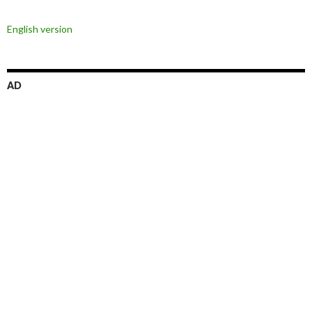
ョ
English version
ン
AD