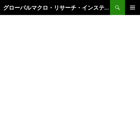
検
グローバルマクロ・リサーチ・インスティテュート
索
コ
メインメ
ン
ニュー
テ
ン
ツ
へ
ス
キ
ッ
プ