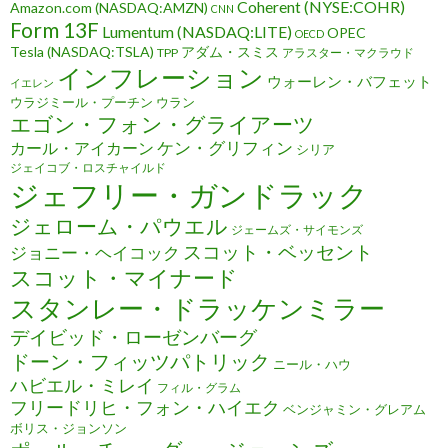
Coherent (NYSE:COHR)
Amazon.com (NASDAQ:AMZN)
CNN
Form 13F
Lumentum (NASDAQ:LITE)
OPEC
OECD
Tesla (NASDAQ:TSLA)
アダム・スミス
TPP
アラスター・マクラウド
インフレーション
ウォーレン・バフェット
イエレン
ウラジミール・プーチン
ウラン
エゴン・フォン・グライアーツ
ケン・グリフィン
カール・アイカーン
シリア
ジェイコブ・ロスチャイルド
ジェフリー・ガンドラック
ジェローム・パウエル
ジェームズ・サイモンズ
スコット・ベッセント
ジョニー・ヘイコック
スコット・マイナード
スタンレー・ドラッケンミラー
デイビッド・ローゼンバーグ
ドーン・フィッツパトリック
ニール・ハウ
ハビエル・ミレイ
フィル・グラム
フリードリヒ・フォン・ハイエク
ベンジャミン・グレアム
ボリス・ジョンソン