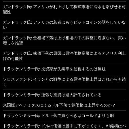
ガンドラック氏: アメリカが利上げして株式市場に冷水を浴びせる可
能性
ガンドラック氏: アメリカの若者はもうビットコインの話をしていな
い
ガンドラック氏: 金相場下落は上げ相場の中の調整に過ぎない、買い
増しを推奨
ガンドラック氏: 株価下落の原因は原油価格高騰によるアメリカ利上
げの可能性
ドラッケンミラー氏: 投資家が失業率を監視するのは無駄
ソロスファンド: イランとの戦争による原油価格上昇はこれからも続
く
ドラッケンミラー氏: 逆張り投資は過大評価されている
米国版アベノミクスによるドル下落で銅価格は上昇するのか？
ドラッケンミラー氏: ドル下落で買うべきはゴールドよりも銅
ドラッケンミラー氏: ドルの価値は勝手に下がってゆく、AI銘柄はバ