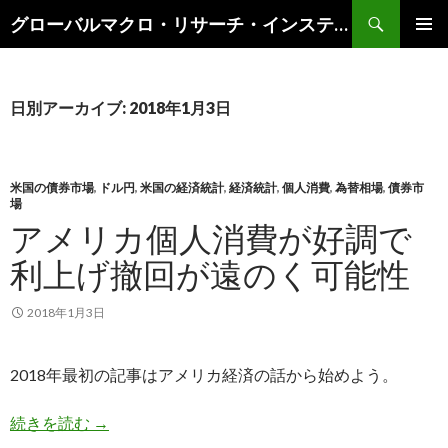
検
グローバルマクロ・リサーチ・インスティテュート
索
コ
メインメ
ン
ニュー
テ
ン
日別アーカイブ: 2018年1月3日
ツ
へ
ス
キ
米国の債券市場
,
ドル円
,
米国の経済統計
,
経済統計
,
個人消費
,
為替相場
,
債券市
場
ッ
アメリカ個人消費が好調で
プ
利上げ撤回が遠のく可能性
2018年1月3日
2018年最初の記事はアメリカ経済の話から始めよう。
アメリカ個人消費が好調で利上げ撤回が遠のく可
続きを読む
→