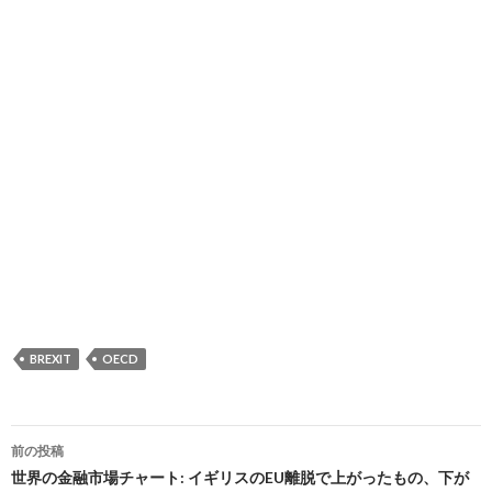
BREXIT
OECD
投
前の投稿
稿
世界の金融市場チャート: イギリスのEU離脱で上がったもの、下が