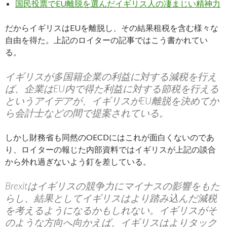
国民投票でEU離脱を選んだイギリス人の凄まじい精神力
だからイギリスはEUを離脱し、その結果租税を含む様々な
自由を得た。上記のロイターの記事ではこう書かれてい
る。
イギリスが多国籍企業の利益に対する減税を行え
ば、企業はEU内で得た利益に対する節税を行える
というアイデアが、イギリスがEU離脱を決めてか
ら会計士などの間で提案されている。
しかし財務省も同然のOECDにはこれが面白くないのであ
り、ロイターの報じた内部資料ではイギリスが上記の談合
から外れ過ぎないよう釘を差している。
Brexitはイギリスの競争力にマイナスの影響をもた
らし、結果としてイギリスはより踏み込んだ減税
を考えるようになるかもしれない。イギリスがそ
のような方向へ向かえば、イギリスはよりタック