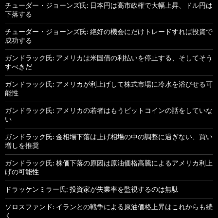
チューダー・ジョーンズ氏: 日本円は高市政権で大幅上昇、ドル円は
下落する
チューダー・ジョーンズ氏: 絶好の機会にだけトレードすれば投資で
成功する
ガンドラック氏: アメリカは米国債の利払いを停止する、そしてそう
すべきだ
ガンドラック氏: アメリカが利上げして株式市場に冷水を浴びせる可
能性
ガンドラック氏: アメリカの若者はもうビットコインの話をしていな
い
ガンドラック氏: 金相場下落は上げ相場の中の調整に過ぎない、買い
増しを推奨
ガンドラック氏: 株価下落の原因は原油価格高騰によるアメリカ利上
げの可能性
ドラッケンミラー氏: 投資家が失業率を監視するのは無駄
ソロスファンド: イランとの戦争による原油価格上昇はこれからも続
く