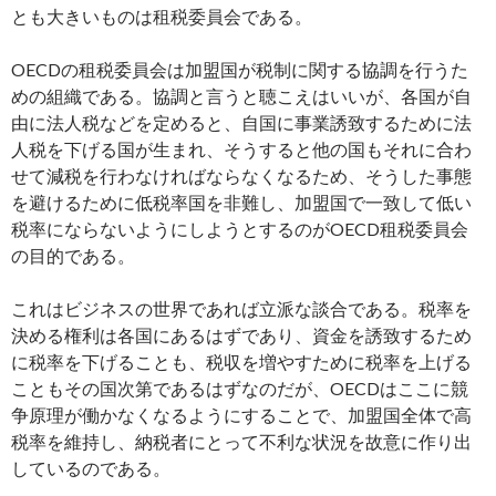
とも大きいものは租税委員会である。
OECDの租税委員会は加盟国が税制に関する協調を行うた
めの組織である。協調と言うと聴こえはいいが、各国が自
由に法人税などを定めると、自国に事業誘致するために法
人税を下げる国が生まれ、そうすると他の国もそれに合わ
せて減税を行わなければならなくなるため、そうした事態
を避けるために低税率国を非難し、加盟国で一致して低い
税率にならないようにしようとするのがOECD租税委員会
の目的である。
これはビジネスの世界であれば立派な談合である。税率を
決める権利は各国にあるはずであり、資金を誘致するため
に税率を下げることも、税収を増やすために税率を上げる
こともその国次第であるはずなのだが、OECDはここに競
争原理が働かなくなるようにすることで、加盟国全体で高
税率を維持し、納税者にとって不利な状況を故意に作り出
しているのである。