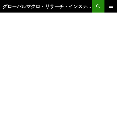
検
グローバルマクロ・リサーチ・インスティテュート
索
コ
メインメ
ン
ニュー
テ
ン
ツ
へ
ス
キ
ッ
プ