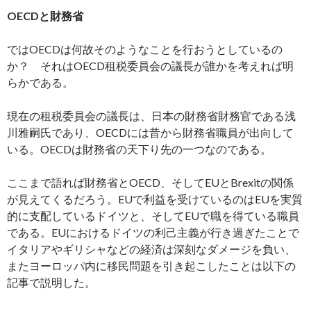
OECDと財務省
ではOECDは何故そのようなことを行おうとしているの
か？ それはOECD租税委員会の議長が誰かを考えれば明
らかである。
現在の租税委員会の議長は、日本の財務省財務官である浅
川雅嗣氏であり、OECDには昔から財務省職員が出向して
いる。OECDは財務省の天下り先の一つなのである。
ここまで語れば財務省とOECD、そしてEUとBrexitの関係
が見えてくるだろう。EUで利益を受けているのはEUを実質
的に支配しているドイツと、そしてEUで職を得ている職員
である。EUにおけるドイツの利己主義が行き過ぎたことで
イタリアやギリシャなどの経済は深刻なダメージを負い、
またヨーロッパ内に移民問題を引き起こしたことは以下の
記事で説明した。