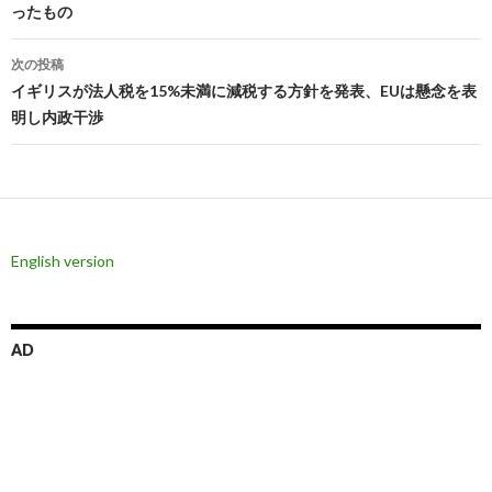
ったもの
ナ
ビ
次の投稿
イギリスが法人税を15%未満に減税する方針を発表、EUは懸念を表
ゲ
明し内政干渉
ー
シ
ョ
ン
English version
AD