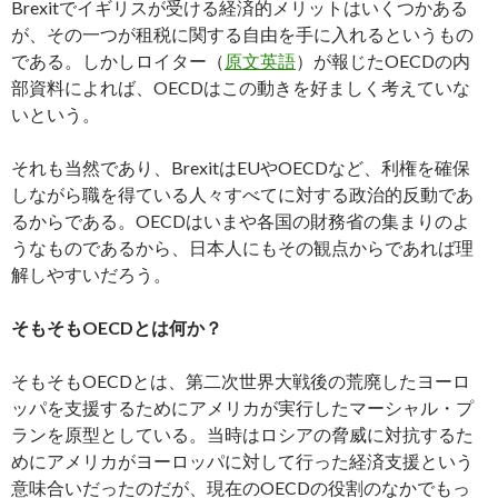
Brexitでイギリスが受ける経済的メリットはいくつかある
が、その一つが租税に関する自由を手に入れるというもの
である。しかしロイター（
原文英語
）が報じたOECDの内
部資料によれば、OECDはこの動きを好ましく考えていな
いという。
それも当然であり、BrexitはEUやOECDなど、利権を確保
しながら職を得ている人々すべてに対する政治的反動であ
るからである。OECDはいまや各国の財務省の集まりのよ
うなものであるから、日本人にもその観点からであれば理
解しやすいだろう。
そもそもOECDとは何か？
そもそもOECDとは、第二次世界大戦後の荒廃したヨーロ
ッパを支援するためにアメリカが実行したマーシャル・プ
ランを原型としている。当時はロシアの脅威に対抗するた
めにアメリカがヨーロッパに対して行った経済支援という
意味合いだったのだが、現在のOECDの役割のなかでもっ