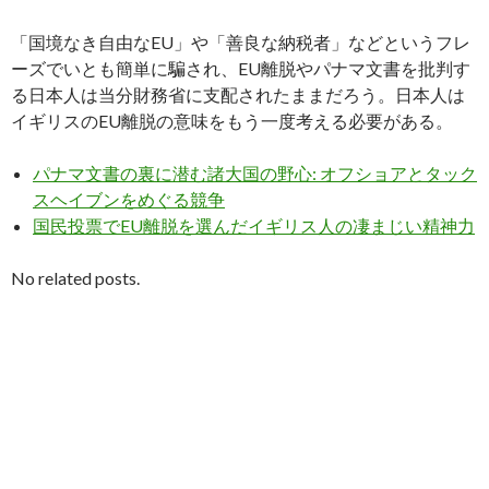
「国境なき自由なEU」や「善良な納税者」などというフレ
ーズでいとも簡単に騙され、EU離脱やパナマ文書を批判す
る日本人は当分財務省に支配されたままだろう。日本人は
イギリスのEU離脱の意味をもう一度考える必要がある。
パナマ文書の裏に潜む諸大国の野心: オフショアとタック
スヘイブンをめぐる競争
国民投票でEU離脱を選んだイギリス人の凄まじい精神力
No related posts.