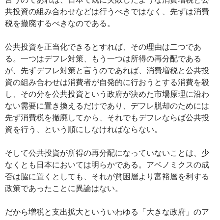
共投資の組み合わせなどは行うべきではなく、先ずは消費
税を撤廃するべきなのである。
公共投資を正当化できるとすれば、その理由は二つであ
る。一つはデフレ対策、もう一つは所得の再分配である
が、先ずデフレ対策と言うのであれば、消費増税と公共投
資の組み合わせは消費者が自発的に行おうとする消費を殺
し、その分を公共投資という政府が決めた市場原理に沿わ
ない需要に置き換えるだけであり、デフレ脱却のためには
先ず消費税を撤廃してから、それでもデフレならば公共投
資を行う、という順にしなければならない。
そして公共投資が所得の再分配になっていないことは、少
なくとも日本においては明らかである。アベノミクスの成
否は脇に置くとしても、それが貧困層より富裕層を利する
政策であったことに異論はない。
だから増税と支出拡大といういわゆる「大きな政府」のア