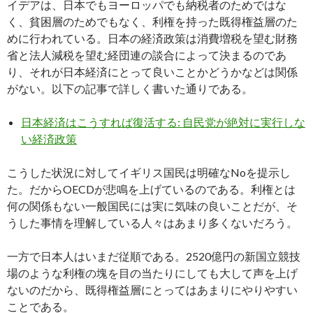
イデアは、日本でもヨーロッパでも納税者のためではな
く、貧困層のためでもなく、利権を持った既得権益層のた
めに行われている。日本の経済政策は消費増税を望む財務
省と法人減税を望む経団連の談合によって決まるのであ
り、それが日本経済にとって良いことかどうかなどは関係
がない。以下の記事で詳しく書いた通りである。
日本経済はこうすれば復活する: 自民党が絶対に実行しな
い経済政策
こうした状況に対してイギリス国民は明確なNoを提示し
た。だからOECDが悲鳴を上げているのである。利権とは
何の関係もない一般国民には実に気味の良いことだが、そ
うした事情を理解している人々はあまり多くないだろう。
一方で日本人はいまだ従順である。2520億円の新国立競技
場のような利権の塊を目の当たりにしても大して声を上げ
ないのだから、既得権益層にとってはあまりにやりやすい
ことである。