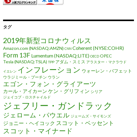
タグ
2019年新型コロナウィルス
Coherent (NYSE:COHR)
Amazon.com (NASDAQ:AMZN)
CNN
Form 13F
Lumentum (NASDAQ:LITE)
OPEC
OECD
Tesla (NASDAQ:TSLA)
アダム・スミス
TPP
アラスター・マクラウド
インフレーション
ウォーレン・バフェット
イエレン
ウラジミール・プーチン
ウラン
エゴン・フォン・グライアーツ
ケン・グリフィン
カール・アイカーン
シリア
ジェイコブ・ロスチャイルド
ジェフリー・ガンドラック
ジェローム・パウエル
ジェームズ・サイモンズ
スコット・ベッセント
ジョニー・ヘイコック
スコット・マイナード