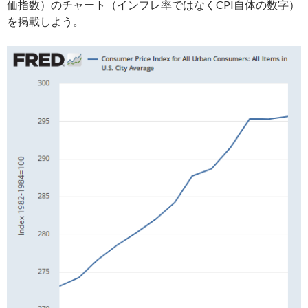
価指数）のチャート（インフレ率ではなくCPI自体の数字）
を掲載しよう。