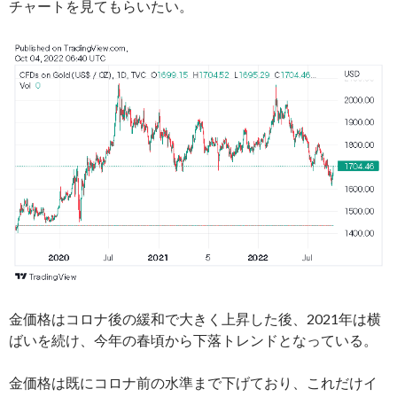
チャートを見てもらいたい。
金価格はコロナ後の緩和で大きく上昇した後、2021年は横
ばいを続け、今年の春頃から下落トレンドとなっている。
金価格は既にコロナ前の水準まで下げており、これだけイ