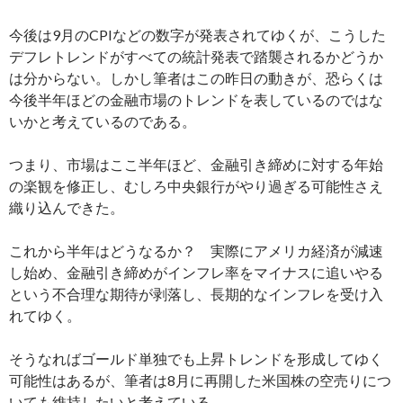
今後は9月のCPIなどの数字が発表されてゆくが、こうした
デフレトレンドがすべての統計発表で踏襲されるかどうか
は分からない。しかし筆者はこの昨日の動きが、恐らくは
今後半年ほどの金融市場のトレンドを表しているのではな
いかと考えているのである。
つまり、市場はここ半年ほど、金融引き締めに対する年始
の楽観を修正し、むしろ中央銀行がやり過ぎる可能性さえ
織り込んできた。
これから半年はどうなるか？ 実際にアメリカ経済が減速
し始め、金融引き締めがインフレ率をマイナスに追いやる
という不合理な期待が剥落し、長期的なインフレを受け入
れてゆく。
そうなればゴールド単独でも上昇トレンドを形成してゆく
可能性はあるが、筆者は8月に再開した米国株の空売りにつ
いても維持したいと考えている。