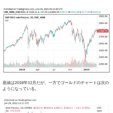
底値は2018年12月だが、一方でゴールドのチャートは次の
ようになっている。