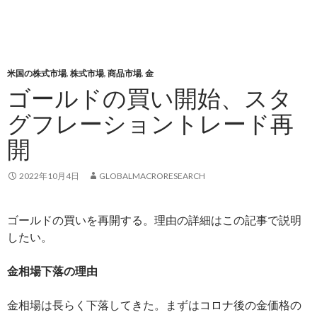
米国の株式市場
,
株式市場
,
商品市場
,
金
ゴールドの買い開始、スタ
グフレーショントレード再
開
2022年10月4日
GLOBALMACRORESEARCH
ゴールドの買いを再開する。理由の詳細はこの記事で説明
したい。
金相場下落の理由
金相場は長らく下落してきた。まずはコロナ後の金価格の