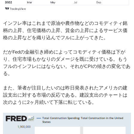
インフレ率はこれまで原油や農作物などのコモディティ銘
柄の上昇、住宅価格の上昇、賃金の上昇によるサービス価
格の上昇などを織り込んでフルに上がってきた。
だがFedの金融引き締めによってコモディティ価格は下が
り、住宅市場もかなりのダメージを既に受けている。もう
フルのインフレにはならない。それがCPIの傾きの変化であ
る。
また、筆者が注目したいのは昨日発表されたアメリカの建
設支出に対する市場の反応である。建設支出のチャートは
次のように2ヶ月続いて下落に転じている。