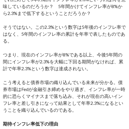
味しているのだろうか？ 5年間かけてインフレ率が8%か
ら2.3%まで低下するということだろうか？
そうではない。この2.3%という数字は5年後のインフレ率で
はなく、5年間のインフレ率の累計を年率で表したものであ
る。
つまり、現在のインフレ率が8%である以上、今後5年間の
間にインフレ率が2.3%を大幅に下回る期間がなければ、累
計で年率2.3%という数字は達成されない。
こう考えると債券市場の織り込んでいる未来が分かる。債
券市場はFedが金融引き締めをやり過ぎ、インフレ率が一時
的に恐らくマイナスまで落ち込み、それが現在の高いイン
フレ率と差し引きになって結果として年率2.3%になるとい
うことを織り込んでいるのである。
期待インフレ率低下の理由