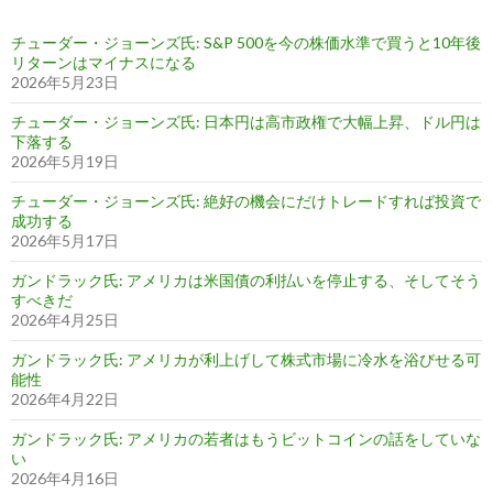
チューダー・ジョーンズ氏: S&P 500を今の株価水準で買うと10年後
リターンはマイナスになる
2026年5月23日
チューダー・ジョーンズ氏: 日本円は高市政権で大幅上昇、ドル円は
下落する
2026年5月19日
チューダー・ジョーンズ氏: 絶好の機会にだけトレードすれば投資で
成功する
2026年5月17日
ガンドラック氏: アメリカは米国債の利払いを停止する、そしてそう
すべきだ
2026年4月25日
ガンドラック氏: アメリカが利上げして株式市場に冷水を浴びせる可
能性
2026年4月22日
ガンドラック氏: アメリカの若者はもうビットコインの話をしていな
い
2026年4月16日