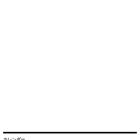
カレンダー