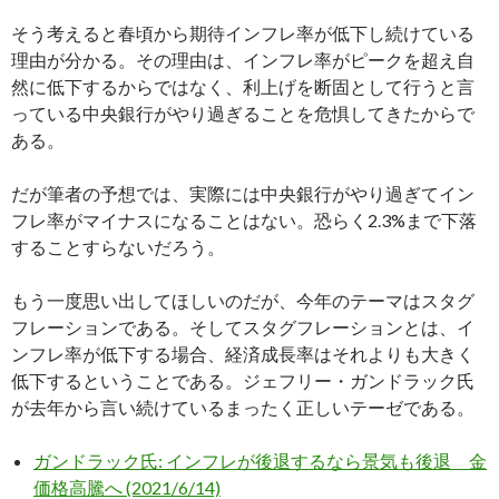
そう考えると春頃から期待インフレ率が低下し続けている
理由が分かる。その理由は、インフレ率がピークを超え自
然に低下するからではなく、利上げを断固として行うと言
っている中央銀行がやり過ぎることを危惧してきたからで
ある。
だが筆者の予想では、実際には中央銀行がやり過ぎてイン
フレ率がマイナスになることはない。恐らく2.3%まで下落
することすらないだろう。
もう一度思い出してほしいのだが、今年のテーマはスタグ
フレーションである。そしてスタグフレーションとは、イ
ンフレ率が低下する場合、経済成長率はそれよりも大きく
低下するということである。ジェフリー・ガンドラック氏
が去年から言い続けているまったく正しいテーゼである。
ガンドラック氏: インフレが後退するなら景気も後退 金
価格高騰へ (2021/6/14)