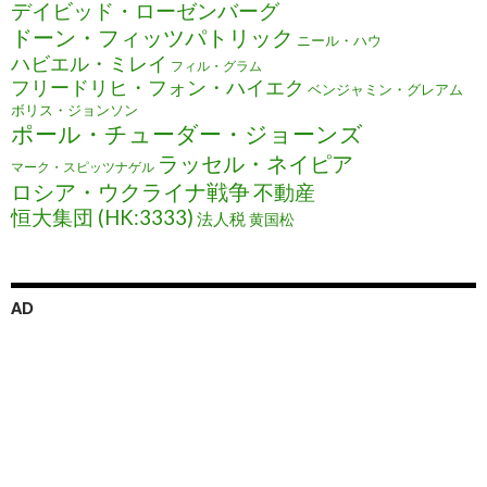
デイビッド・ローゼンバーグ
ドーン・フィッツパトリック
ニール・ハウ
ハビエル・ミレイ
フィル・グラム
フリードリヒ・フォン・ハイエク
ベンジャミン・グレアム
ボリス・ジョンソン
ポール・チューダー・ジョーンズ
ラッセル・ネイピア
マーク・スピッツナゲル
ロシア・ウクライナ戦争
不動産
恒大集団 (HK:3333)
法人税
黄国松
AD