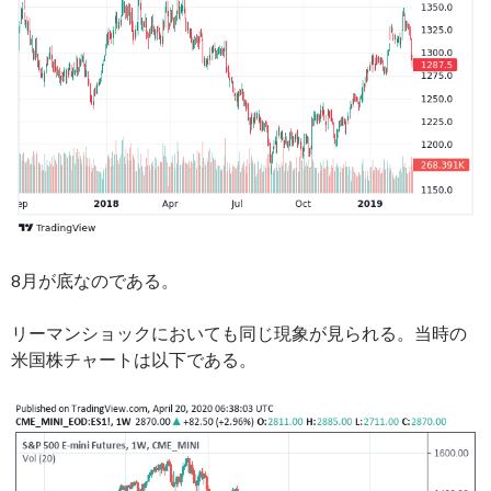
8月が底なのである。
リーマンショックにおいても同じ現象が見られる。当時の
米国株チャートは以下である。