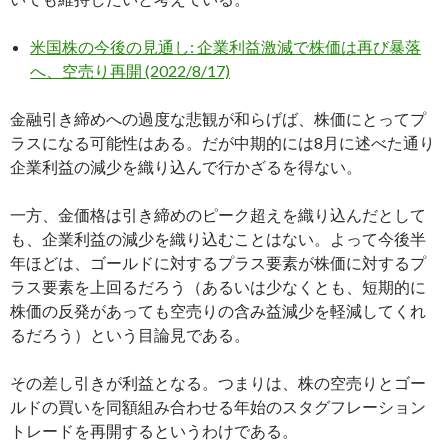
米国株の今後の見通し: 企業利益激減で株価は再び暴落
へ、空売り再開 (2022/8/17)
金融引き締めへの過度な悲観が和らげば、株価にとってプ
ラスになる可能性はある。だが中期的には8月に述べた通り
企業利益の減少を織り込んで行かざるを得ない。
一方、金価格は引き締めのピーク超えを織り込んだとして
も、企業利益の減少を織り込むことはない。よって今後半
年ほどは、ゴールドに対するプラス要素が株価に対するプ
ラス要素を上回るだろう（あるいは少なくとも、短期的に
株価の反発があっても空売りの含み益減少を軽減してくれ
るだろう）という目論見である。
その差し引きが利益となる。つまりは、株の空売りとゴー
ルドの買いを同額組み合わせる年始のスタグフレーション
トレードを再開するというわけである。