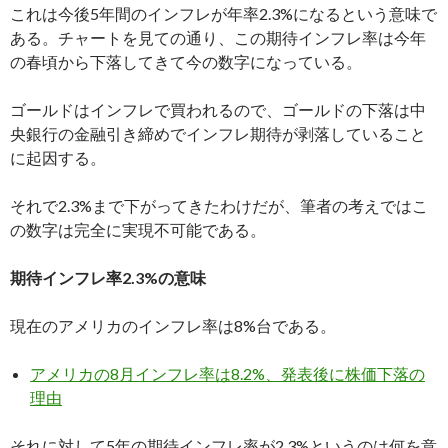
これは今後5年間のインフレが年率2.3%になるという意味で
ある。チャートを見ての通り、この期待インフレ率は今年
の春頃から下落してきて今の数字になっている。
ゴールドはインフレで買われるので、ゴールドの下落は中
央銀行の金融引き締めでインフレ期待が剥落していること
に起因する。
それで2.3%まで下がってきたわけだが、筆者の考えではこ
の数字は完全に実現不可能である。
期待インフレ率2.3%の意味
現在のアメリカのインフレ率は8%台である。
アメリカの8月インフレ率は8.2%、発表後に株価下落の
理由
それに対して5年の期待インフレ率が2.3%というのは何を意