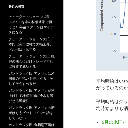
最近の投稿
チューダー・ジョーンズ氏:
S&P 500を今の株価水準で買
うと10年後リターンはマイナ
スになる
チューダー・ジョーンズ氏: 日
本円は高市政権で大幅上昇、
ドル円は下落する
チューダー・ジョーンズ氏: 絶
好の機会にだけトレードすれ
ば投資で成功する
ガンドラック氏: アメリカは米
国債の利払いを停止する、そ
平均時給はいわ
してそうすべきだ
がっているのか
ガンドラック氏: アメリカが利
上げして株式市場に冷水を浴
びせる可能性
平均時給はグラ
ガンドラック氏: アメリカの若
均時給よりも消
者はもうビットコインの話を
していない
6月の米国
ガンドラック氏: 金相場下落は