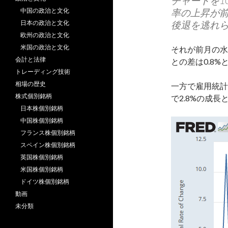
チャートを1
中国の政治と文化
率の上昇が前
日本の政治と文化
後退を逃れら
欧州の政治と文化
米国の政治と文化
それが前月の水
会計と法律
との差は0.8
トレーディング技術
相場の歴史
一方で雇用統計
株式個別銘柄
で2.8%の成
日本株個別銘柄
中国株個別銘柄
フランス株個別銘柄
スペイン株個別銘柄
英国株個別銘柄
米国株個別銘柄
ドイツ株個別銘柄
動画
未分類