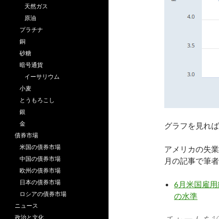
天然ガス
原油
プラチナ
銅
砂糖
暗号通貨
イーサリウム
小麦
とうもろこし
銀
金
グラフを見れば
債券市場
米国の債券市場
アメリカの失業
中国の債券市場
月の記事で筆者
欧州の債券市場
日本の債券市場
6月米国雇
ロシアの債券市場
の水準
ニュース
政治と文化