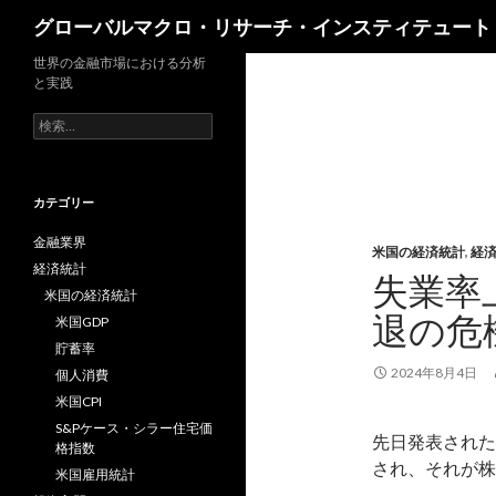
検
グローバルマクロ・リサーチ・インスティテュート
索
世界の金融市場における分析
と実践
検
索:
カテゴリー
金融業界
米国の経済統計
,
経
経済統計
失業率
米国の経済統計
退の危
米国GDP
貯蓄率
2024年8月4日
個人消費
米国CPI
S&Pケース・シラー住宅価
先日発表された
格指数
され、それが株
米国雇用統計