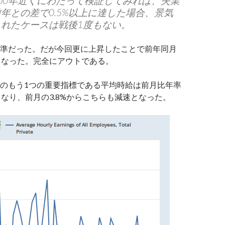
00年近くにわたって検証してみれば、失業
年との差で0.5%以上に達した場合、景気
れたケースは戦後1度もない。
準だった。だが今回更に上昇したことで前年同月
%となった。完全にアウトである。
のもう1つの重要指標である平均時給は前月比年率
長となり、前月の3.8%からこちらも減速となった。