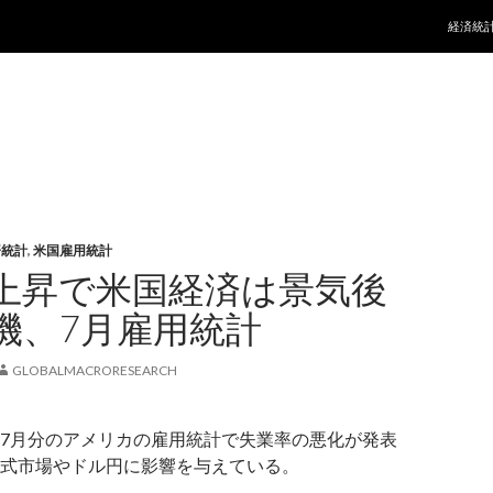
コンテ
経済統
済統計
,
米国雇用統計
上昇で米国経済は景気後
機、7月雇用統計
GLOBALMACRORESEARCH
7月分のアメリカの雇用統計で失業率の悪化が発表
式市場やドル円に影響を与えている。