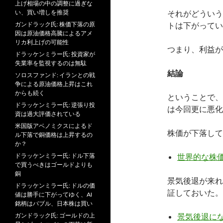
上げ相場の中の調整に過ぎな
い、買い増しを推奨
それがどういう
ガンドラック氏: 株価下落の原
トは下がってい
因は原油価格高騰によるアメ
リカ利上げの可能性
つまり、利益が
ドラッケンミラー氏: 投資家が
失業率を監視するのは無駄
結論
ソロスファンド: イランとの戦
争による原油価格上昇はこれ
からも続く
ということで、
ドラッケンミラー氏: 逆張り投
は今回更に悪化
資は過大評価されている
米国版アベノミクスによるド
株価が下落して
ル下落で銅価格は上昇するの
か？
ドラッケンミラー氏: ドル下落
世界的な株
で買うべきはゴールドよりも
銅
景気後退が来れ
ドラッケンミラー氏: ドルの価
証しておいた。
値は勝手に下がってゆく、AI
銘柄はバブル、日本株は買い
ガンドラック氏: ゴールドの上
景気後退に