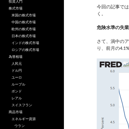
投資入門
今回の記事では
株式市場
く。
米国の株式市場
中国の株式市場
危険水準の失業
欧州の株式市場
日本の株式市場
さて、渦中のア
インドの株式市場
り、前月の4.
ロシアの株式市場
為替相場
人民元
ドル円
ユーロ
ルーブル
ポンド
レアル
スイスフラン
商品市場
エネルギー資源
ウラン