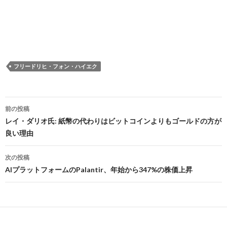
フリードリヒ・フォン・ハイエク
投
前の投稿
稿
レイ・ダリオ氏: 紙幣の代わりはビットコインよりもゴールドの方が
良い理由
ナ
ビ
次の投稿
AIプラットフォームのPalantir、年始から347%の株価上昇
ゲ
ー
シ