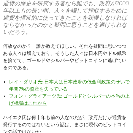
通貨の歴史を研究する者なら誰でも、政府が2000
年以上もの長い間、人々を騙して搾取するために
通貨を恒常的に使ってきたことを我慢しなければ
ならなかったのかと疑問に思うことを避けられな
いだろう。
何故なのか？ 誰か教えてほしい。それを疑問に思いつつ
ある人々は増えており、そうした人々は日本円やドル紙幣
を捨てて、ゴールドやシルバーやビットコインに逃げてい
るのである。
レイ・ダリオ氏: 日本人は日本政府の低金利政策のせいで
年間7%の資産を失っている
フォン・グライアーツ氏: ゴールドとシルバーの本当の上
げ相場はこれから
ハイエク氏は何十年も前の人なのだが、政府だけが通貨を
発行するのではないという話は、まさに現代のビットコイ
ンの話ではないか。