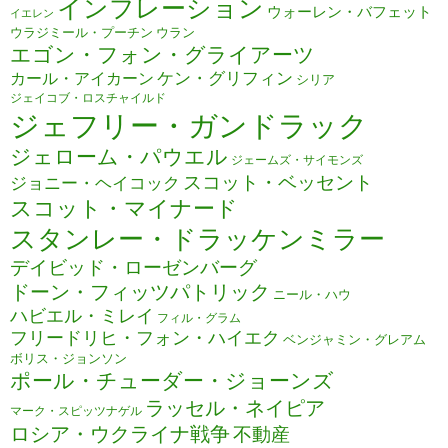
インフレーション
ウォーレン・バフェット
イエレン
ウラジミール・プーチン
ウラン
エゴン・フォン・グライアーツ
ケン・グリフィン
カール・アイカーン
シリア
ジェイコブ・ロスチャイルド
ジェフリー・ガンドラック
ジェローム・パウエル
ジェームズ・サイモンズ
スコット・ベッセント
ジョニー・ヘイコック
スコット・マイナード
スタンレー・ドラッケンミラー
デイビッド・ローゼンバーグ
ドーン・フィッツパトリック
ニール・ハウ
ハビエル・ミレイ
フィル・グラム
フリードリヒ・フォン・ハイエク
ベンジャミン・グレアム
ボリス・ジョンソン
ポール・チューダー・ジョーンズ
ラッセル・ネイピア
マーク・スピッツナゲル
ロシア・ウクライナ戦争
不動産