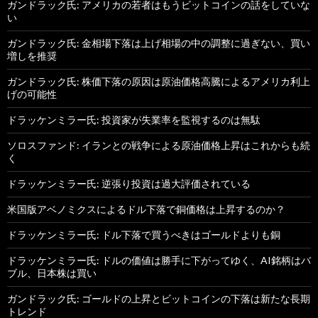
ガンドラック氏: アメリカの若者はもうビットコインの話をしていな
い
ガンドラック氏: 金相場下落は上げ相場の中の調整に過ぎない、買い
増しを推奨
ガンドラック氏: 株価下落の原因は原油価格高騰によるアメリカ利上
げの可能性
ドラッケンミラー氏: 投資家が失業率を監視するのは無駄
ソロスファンド: イランとの戦争による原油価格上昇はこれからも続
く
ドラッケンミラー氏: 逆張り投資は過大評価されている
米国版アベノミクスによるドル下落で銅価格は上昇するのか？
ドラッケンミラー氏: ドル下落で買うべきはゴールドよりも銅
ドラッケンミラー氏: ドルの価値は勝手に下がってゆく、AI銘柄はバ
ブル、日本株は買い
ガンドラック氏: ゴールドの上昇とビットコインの下落は新たな長期
トレンド