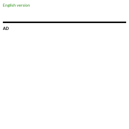
ョ
English version
ン
AD