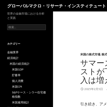
検
グローバルマクロ・リサーチ・インスティテュート
索
世界の金融市場における分析
と実践
検
索:
カテゴリー
金融業界
米国の株式市場
,
株
経済統計
サマーズ
米国の経済統計
ストが
米国GDP
貯蓄率
入は増
個人消費
米国CPI
2025年2月5日
S&Pケース・シラー住宅価
格指数
米国雇用統計
引き続き、アメ