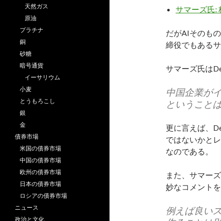
天然ガス
サマーズ氏:
原油
プラチナ
だがAIそのもの
銅
締役でもあるサ
砂糖
暗号通貨
サマーズ氏はD
イーサリウム
小麦
中国企業が
とうもろこし
ということ
銀
金
更に言えば、D
債券市場
ではないかとレ
米国の債券市場
なのである。
中国の債券市場
欧州の債券市場
また、サマーズ
日本の債券市場
妙なコメントを
ロシアの債券市場
ニュース
例えば良い
政治と文化