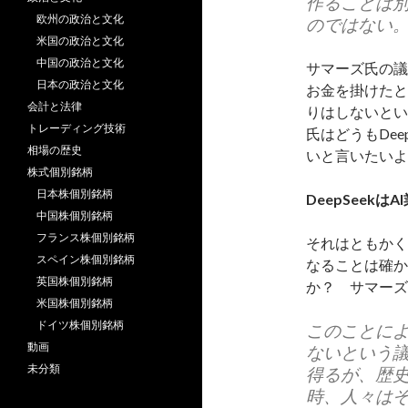
作ることは
欧州の政治と文化
のではない
米国の政治と文化
中国の政治と文化
サマーズ氏の議
日本の政治と文化
お金を掛けたと
会計と法律
りはしないとい
トレーディング技術
氏はどうもDee
相場の歴史
いと言いたいよ
株式個別銘柄
日本株個別銘柄
DeepSeekは
中国株個別銘柄
フランス株個別銘柄
それはともかく、
スペイン株個別銘柄
なることは確か
英国株個別銘柄
か？ サマーズ
米国株個別銘柄
ドイツ株個別銘柄
このことによ
動画
ないという
未分類
得るが、歴
時、人々は