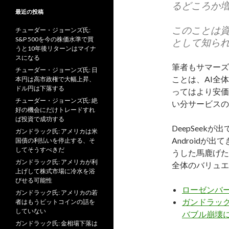
るどころか
最近の投稿
このことは
チューダー・ジョーンズ氏:
S&P 500を今の株価水準で買
として知ら
うと10年後リターンはマイナ
スになる
筆者もサマーズ
チューダー・ジョーンズ氏: 日
ことは、AI全
本円は高市政権で大幅上昇、
ドル円は下落する
ってはより安価
チューダー・ジョーンズ氏: 絶
い分サービスの
好の機会にだけトレードすれ
ば投資で成功する
DeepSeek
ガンドラック氏: アメリカは米
Androidが
国債の利払いを停止する、そ
してそうすべきだ
うした馬鹿げた
ガンドラック氏: アメリカが利
全体のバリュエ
上げして株式市場に冷水を浴
びせる可能性
ローゼンバ
ガンドラック氏: アメリカの若
ガンドラック
者はもうビットコインの話を
していない
バブル崩壊
ガンドラック氏: 金相場下落は