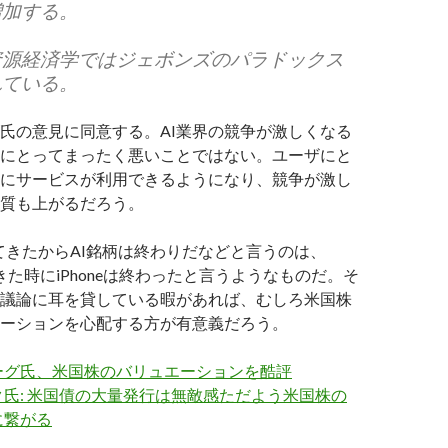
増加する。
資源経済学ではジェボンズのパラドックス
れている。
氏の意見に同意する。AI業界の競争が激しくなる
体にとってまったく悪いことではない。ユーザにと
にサービスが利用できるようになり、競争が激し
質も上がるだろう。
が出てきたからAI銘柄は終わりだなどと言うのは、
出てきた時にiPhoneは終わったと言うようなものだ。そ
議論に耳を貸している暇があれば、むしろ米国株
ーションを心配する方が有意義だろう。
ーグ氏、米国株のバリュエーションを酷評
氏: 米国債の大量発行は無敵感ただよう米国株の
に繋がる