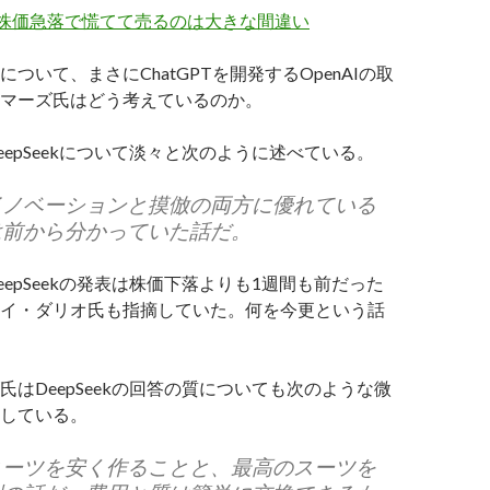
 株価急落で慌てて売るのは大きな間違い
について、まさにChatGPTを開発するOpenAIの取
マーズ氏はどう考えているのか。
eepSeekについて淡々と次のように述べている。
イノベーションと摸倣の両方に優れている
は前から分かっていた話だ。
eepSeekの発表は株価下落よりも1週間も前だった
イ・ダリオ氏も指摘していた。何を今更という話
氏はDeepSeekの回答の質についても次のような微
している。
スーツを安く作ることと、最高のスーツを