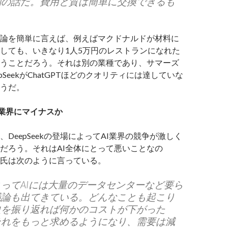
別の話だ。費用と質は簡単に交換できるも
。
論を簡単に言えば、例えばマクドナルドが材料に
しても、いきなり1人5万円のレストランになれた
うことだろう。それは別の業種であり、サマーズ
pSeekがChatGPTほどのクオリティには達していな
うだ。
AI業界にマイナスか
DeepSeekの登場によってAI業界の競争が激しく
だろう。それはAI全体にとって悪いことなの
氏は次のように言っている。
ってAIには大量のデータセンターなど要ら
議論も出てきている。どんなことも起こり
史を振り返れば何かのコストが下がった
それをもっと求めるようになり、需要は減