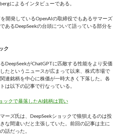
mbergによるインタビューである。
PTを開発しているOpenAIの取締役でもあるサマーズ
であるDeepSeekの台頭について語っている部分を
ョック
るDeepSeekがChatGPTに匹敵する性能をより安価
したというニュースが広まって以来、株式市場で
I関連銘柄を中心に株価が一時大きく下落した。各
トは以下の記事で行なっている。
kショックで暴落したAI銘柄は買い
マーズ氏は、DeepSeekショックで狼狽えるのは投
きな間違いだと主張していた。前回の記事は主に
の話だった。