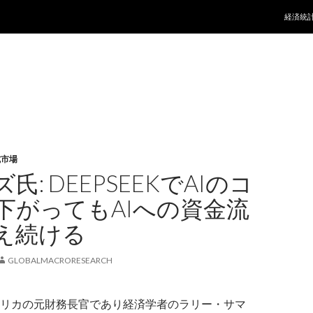
コンテ
経済統
式市場
氏: DEEPSEEKでAIのコ
下がってもAIへの資金流
え続ける
GLOBALMACRORESEARCH
リカの元財務長官であり経済学者のラリー・サマ