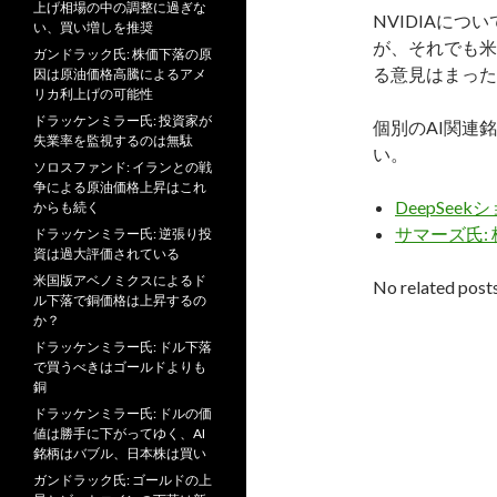
上げ相場の中の調整に過ぎな
NVIDIAに
い、買い増しを推奨
が、それでも米
ガンドラック氏: 株価下落の原
る意見はまった
因は原油価格高騰によるアメ
リカ利上げの可能性
ドラッケンミラー氏: 投資家が
個別のAI関連
失業率を監視するのは無駄
い。
ソロスファンド: イランとの戦
争による原油価格上昇はこれ
DeepSee
からも続く
サマーズ氏:
ドラッケンミラー氏: 逆張り投
資は過大評価されている
米国版アベノミクスによるド
No related posts
ル下落で銅価格は上昇するの
か？
ドラッケンミラー氏: ドル下落
で買うべきはゴールドよりも
銅
ドラッケンミラー氏: ドルの価
値は勝手に下がってゆく、AI
銘柄はバブル、日本株は買い
ガンドラック氏: ゴールドの上