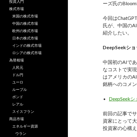
投資入門
ーズ氏のBloo
株式市場
米国の株式市場
今回はChatG
中国の株式市場
氏が、中国のAI
欧州の株式市場
紹介したい。
日本の株式市場
インドの株式市場
DeepSeekシ
ロシアの株式市場
為替相場
中国初のAIであ
人民元
なコストで実現
ドル円
はアメリカのA
ユーロ
銘柄へのコメン
ルーブル
ポンド
DeepSee
レアル
スイスフラン
前回の記事でサ
商品市場
資家にとって大
エネルギー資源
投資家の心構え
ウラン