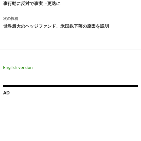
事行動に反対で事実上更迭に
ナ
ビ
次の投稿
世界最大のヘッジファンド、米国株下落の原因を説明
ゲ
ー
シ
ョ
English version
ン
AD