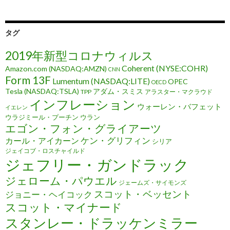
タグ
2019年新型コロナウィルス
Coherent (NYSE:COHR)
Amazon.com (NASDAQ:AMZN)
CNN
Form 13F
Lumentum (NASDAQ:LITE)
OPEC
OECD
Tesla (NASDAQ:TSLA)
アダム・スミス
TPP
アラスター・マクラウド
インフレーション
ウォーレン・バフェット
イエレン
ウラジミール・プーチン
ウラン
エゴン・フォン・グライアーツ
ケン・グリフィン
カール・アイカーン
シリア
ジェイコブ・ロスチャイルド
ジェフリー・ガンドラック
ジェローム・パウエル
ジェームズ・サイモンズ
スコット・ベッセント
ジョニー・ヘイコック
スコット・マイナード
スタンレー・ドラッケンミラー