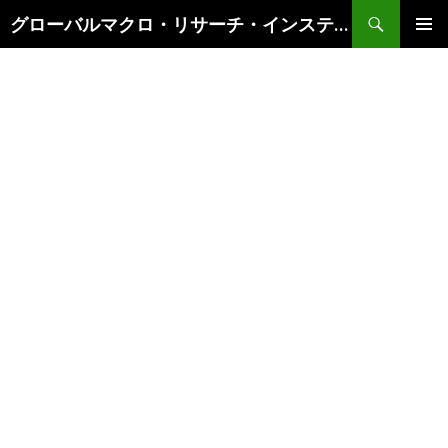
検
グローバルマクロ・リサーチ・インスティテュート
索
コ
メインメ
ン
ニュー
テ
ン
ツ
へ
ス
キ
ッ
プ