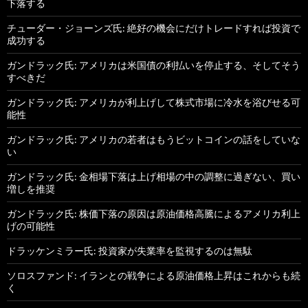
下落する
チューダー・ジョーンズ氏: 絶好の機会にだけトレードすれば投資で
成功する
ガンドラック氏: アメリカは米国債の利払いを停止する、そしてそう
すべきだ
ガンドラック氏: アメリカが利上げして株式市場に冷水を浴びせる可
能性
ガンドラック氏: アメリカの若者はもうビットコインの話をしていな
い
ガンドラック氏: 金相場下落は上げ相場の中の調整に過ぎない、買い
増しを推奨
ガンドラック氏: 株価下落の原因は原油価格高騰によるアメリカ利上
げの可能性
ドラッケンミラー氏: 投資家が失業率を監視するのは無駄
ソロスファンド: イランとの戦争による原油価格上昇はこれからも続
く