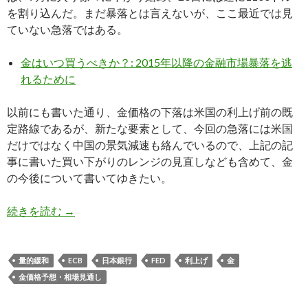
を割り込んだ。まだ暴落とは言えないが、ここ最近では見
ていない急落ではある。
金はいつ買うべきか？: 2015年以降の金融市場暴落を逃
れるために
以前にも書いた通り、金価格の下落は米国の利上げ前の既
定路線であるが、新たな要素として、今回の急落には米国
だけではなく中国の景気減速も絡んでいるので、上記の記
事に書いた買い下がりのレンジの見直しなども含めて、金
の今後について書いてゆきたい。
金価格急落: 価格の下落自体は既定路線も原因に
続きを読む
→
量的緩和
ECB
日本銀行
FED
利上げ
金
金価格予想・相場見通し