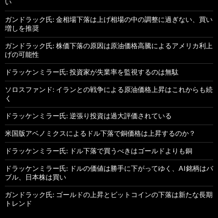
い
ガンドラック氏: 金相場下落は上げ相場の中の調整に過ぎない、買い
増しを推奨
ガンドラック氏: 株価下落の原因は原油価格高騰によるアメリカ利上
げの可能性
ドラッケンミラー氏: 投資家が失業率を監視するのは無駄
ソロスファンド: イランとの戦争による原油価格上昇はこれからも続
く
ドラッケンミラー氏: 逆張り投資は過大評価されている
米国版アベノミクスによるドル下落で銅価格は上昇するのか？
ドラッケンミラー氏: ドル下落で買うべきはゴールドよりも銅
ドラッケンミラー氏: ドルの価値は勝手に下がってゆく、AI銘柄はバ
ブル、日本株は買い
ガンドラック氏: ゴールドの上昇とビットコインの下落は新たな長期
トレンド