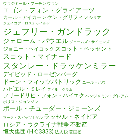
ウラジミール・プーチン
ウラン
エゴン・フォン・グライアーツ
ケン・グリフィン
カール・アイカーン
シリア
ジェイコブ・ロスチャイルド
ジェフリー・ガンドラック
ジェローム・パウエル
ジェームズ・サイモンズ
スコット・ベッセント
ジョニー・ヘイコック
スコット・マイナード
スタンレー・ドラッケンミラー
デイビッド・ローゼンバーグ
ドーン・フィッツパトリック
ニール・ハウ
ハビエル・ミレイ
フィル・グラム
フリードリヒ・フォン・ハイエク
ベンジャミン・グレアム
ボリス・ジョンソン
ポール・チューダー・ジョーンズ
ラッセル・ネイピア
マーク・スピッツナゲル
ロシア・ウクライナ戦争
不動産
恒大集団 (HK:3333)
法人税
黄国松