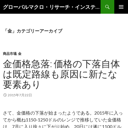
検
グローバルマクロ・リサーチ・インスティテュート
索
コ
メインメ
ン
ニュー
テ
ン
「金」カテゴリーアーカイブ
ツ
へ
ス
キ
商品市場
,
金
ッ
金価格急落: 価格の下落自体
プ
は既定路線も原因に新たな
要素あり
2015年7月22日
さて、金価格の下落が始まったようである。2015年に入っ
てから概ね1150-1250ドルのレンジで推移していた金価格
は、7月に入り徐々に下がり始め、20日には遂に1100ドル