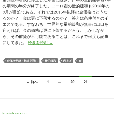
の期間の半分が終了した。ユーロ圏の量的緩和も2016年の
9月が目処である。それでは2015年以降の金価格はどうな
るのか？ 金は更に下落するのか？ 答えは条件付きのイ
エスである。すなわち、世界的な量的緩和が無事に出口を
迎えれば、金の価格は更に下落するだろう。しかしなが
ら、その前提が不可能であることは、これまで何度も記事
金はいつ買うべきか？: 2015年
にしてきた。
続きを読む
→
金価格予想・相場見通し
量的緩和
利上げ
金
投
← 前へ
1
…
20
21
稿
ナ
ビ
English version