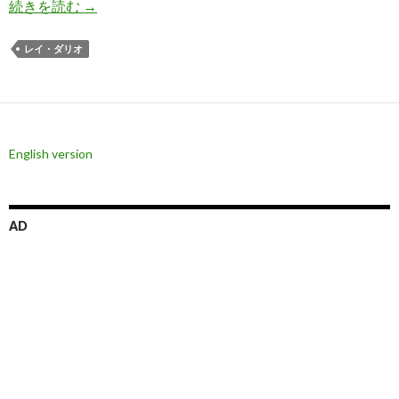
世界最大のヘッジファンド: 2021年、株高は続か
続きを読む
→
レイ・ダリオ
English version
AD