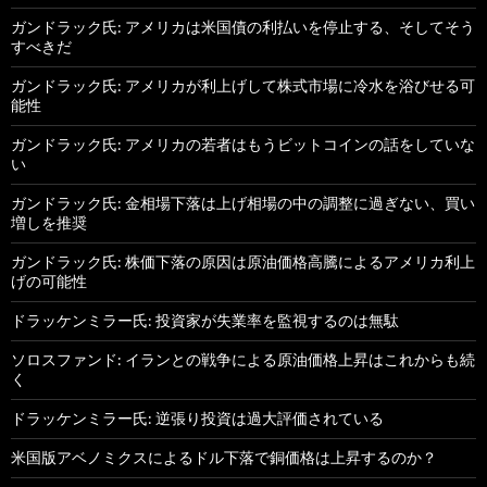
ガンドラック氏: アメリカは米国債の利払いを停止する、そしてそう
すべきだ
ガンドラック氏: アメリカが利上げして株式市場に冷水を浴びせる可
能性
ガンドラック氏: アメリカの若者はもうビットコインの話をしていな
い
ガンドラック氏: 金相場下落は上げ相場の中の調整に過ぎない、買い
増しを推奨
ガンドラック氏: 株価下落の原因は原油価格高騰によるアメリカ利上
げの可能性
ドラッケンミラー氏: 投資家が失業率を監視するのは無駄
ソロスファンド: イランとの戦争による原油価格上昇はこれからも続
く
ドラッケンミラー氏: 逆張り投資は過大評価されている
米国版アベノミクスによるドル下落で銅価格は上昇するのか？