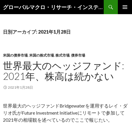
検
グローバルマクロ・リサーチ・インスティテュート
索
コ
メインメ
ン
ニュー
テ
ン
日別アーカイブ: 2021年1月28日
ツ
へ
ス
キ
米国の債券市場
,
米国の株式市場
,
株式市場
,
債券市場
ッ
世界最大のヘッジファンド:
プ
2021年、株高は続かない
2021年1月28日
世界最大のヘッジファンドBridgewaterを運用するレイ・ダ
リオ氏がFuture Investment Initiativeにリモートで参加して
2021年の相場観を述べているのでここで報じたい。