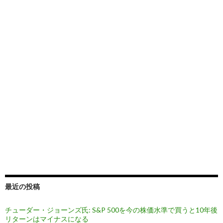
最近の投稿
チューダー・ジョーンズ氏: S&P 500を今の株価水準で買うと10年後
リターンはマイナスになる