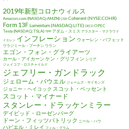
2019年新型コロナウィルス
Coherent (NYSE:COHR)
Amazon.com (NASDAQ:AMZN)
CNN
Form 13F
Lumentum (NASDAQ:LITE)
OPEC
OECD
Tesla (NASDAQ:TSLA)
アダム・スミス
TPP
アラスター・マクラウド
インフレーション
ウォーレン・バフェット
イエレン
ウラジミール・プーチン
ウラン
エゴン・フォン・グライアーツ
ケン・グリフィン
カール・アイカーン
シリア
ジェイコブ・ロスチャイルド
ジェフリー・ガンドラック
ジェローム・パウエル
ジェームズ・サイモンズ
スコット・ベッセント
ジョニー・ヘイコック
スコット・マイナード
スタンレー・ドラッケンミラー
デイビッド・ローゼンバーグ
ドーン・フィッツパトリック
ニール・ハウ
ハビエル・ミレイ
フィル・グラム