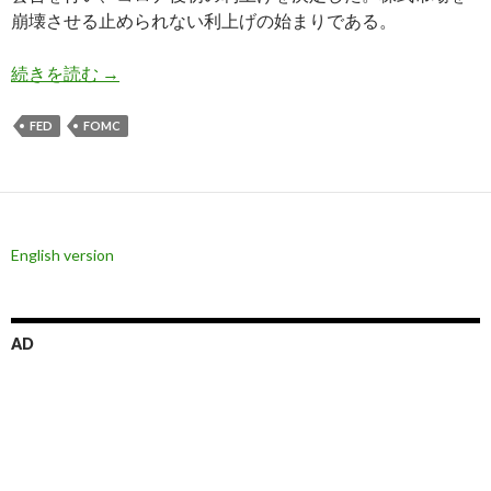
崩壊させる止められない利上げの始まりである。
3月FOMC会合結果は利上げ開始、政策金利は年
続きを読む
→
FED
FOMC
English version
AD