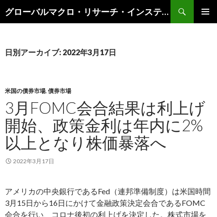
検
グローバルマクロ・リサーチ・インスティテュート
索
コ
メインメ
ン
ニュー
テ
ン
日別アーカイブ: 2022年3月17日
ツ
へ
ス
キ
米国の債券市場
,
債券市場
ッ
3月FOMC会合結果は利上げ
プ
開始、政策金利は年内に2%
以上となり株価暴落へ
2022年3月17日
アメリカの中央銀行であるFed（連邦準備制度）は米国時間
3月15日から16日にかけて金融政策決定会合であるFOMC
会合を行い、コロナ後初の利上げを決定した。株式市場を