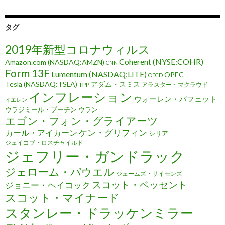
タグ
2019年新型コロナウィルス
Coherent (NYSE:COHR)
Amazon.com (NASDAQ:AMZN)
CNN
Form 13F
Lumentum (NASDAQ:LITE)
OPEC
OECD
Tesla (NASDAQ:TSLA)
アダム・スミス
TPP
アラスター・マクラウド
インフレーション
ウォーレン・バフェット
イエレン
ウラジミール・プーチン
ウラン
エゴン・フォン・グライアーツ
ケン・グリフィン
カール・アイカーン
シリア
ジェイコブ・ロスチャイルド
ジェフリー・ガンドラック
ジェローム・パウエル
ジェームズ・サイモンズ
スコット・ベッセント
ジョニー・ヘイコック
スコット・マイナード
スタンレー・ドラッケンミラー