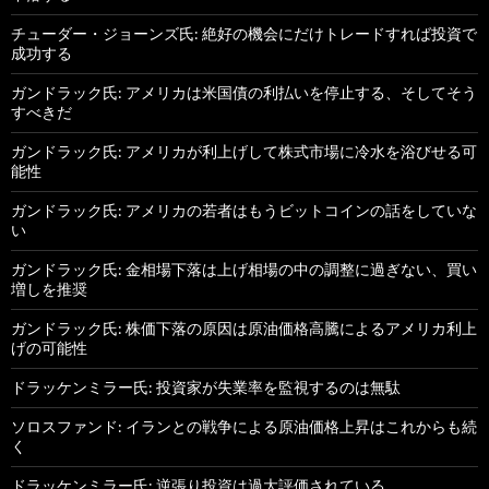
チューダー・ジョーンズ氏: 絶好の機会にだけトレードすれば投資で
成功する
ガンドラック氏: アメリカは米国債の利払いを停止する、そしてそう
すべきだ
ガンドラック氏: アメリカが利上げして株式市場に冷水を浴びせる可
能性
ガンドラック氏: アメリカの若者はもうビットコインの話をしていな
い
ガンドラック氏: 金相場下落は上げ相場の中の調整に過ぎない、買い
増しを推奨
ガンドラック氏: 株価下落の原因は原油価格高騰によるアメリカ利上
げの可能性
ドラッケンミラー氏: 投資家が失業率を監視するのは無駄
ソロスファンド: イランとの戦争による原油価格上昇はこれからも続
く
ドラッケンミラー氏: 逆張り投資は過大評価されている