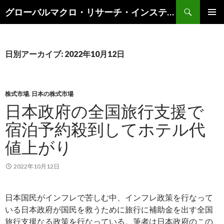
検
グローバルマクロ・リサーチ・インスティテュート
索
コ
メインメ
ン
ニュー
テ
ン
日別アーカイブ: 2022年10月12日
ツ
へ
ス
キ
株式市場
,
日本の株式市場
ッ
日本政府の全国旅行支援で
プ
宿泊予約殺到してホテル代
値上がり
2022年10月12日
日本国民がインフレで苦しむ中、インフレ政策を行なって
いる日本政府が国民を救うために旅行に補助金を出す全国
旅行支援なる政策を行なっている。筆者は日本政府のこの