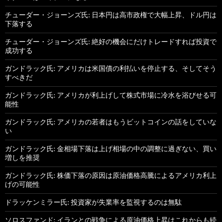
チューダー・ジョーンズ氏: 日本円は高市政権で大幅上昇、ドル円は
下落する
チューダー・ジョーンズ氏: 絶好の機会にだけトレードすれば投資で
成功する
ガンドラック氏: アメリカは米国債の利払いを停止する、そしてそう
すべきだ
ガンドラック氏: アメリカが利上げして株式市場に冷水を浴びせる可
能性
ガンドラック氏: アメリカの若者はもうビットコインの話をしていな
い
ガンドラック氏: 金相場下落は上げ相場の中の調整に過ぎない、買い
増しを推奨
ガンドラック氏: 株価下落の原因は原油価格高騰によるアメリカ利上
げの可能性
ドラッケンミラー氏: 投資家が失業率を監視するのは無駄
ソロスファンド: イランとの戦争による原油価格上昇はこれからも続