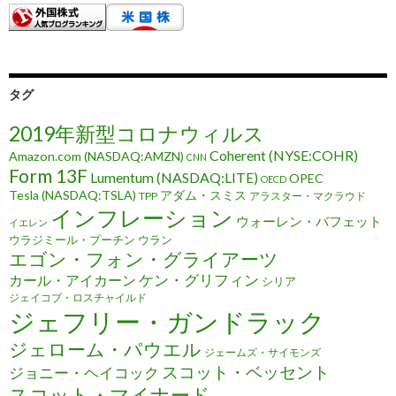
タグ
2019年新型コロナウィルス
Coherent (NYSE:COHR)
Amazon.com (NASDAQ:AMZN)
CNN
Form 13F
Lumentum (NASDAQ:LITE)
OPEC
OECD
Tesla (NASDAQ:TSLA)
アダム・スミス
TPP
アラスター・マクラウド
インフレーション
ウォーレン・バフェット
イエレン
ウラジミール・プーチン
ウラン
エゴン・フォン・グライアーツ
ケン・グリフィン
カール・アイカーン
シリア
ジェイコブ・ロスチャイルド
ジェフリー・ガンドラック
ジェローム・パウエル
ジェームズ・サイモンズ
スコット・ベッセント
ジョニー・ヘイコック
スコット・マイナード