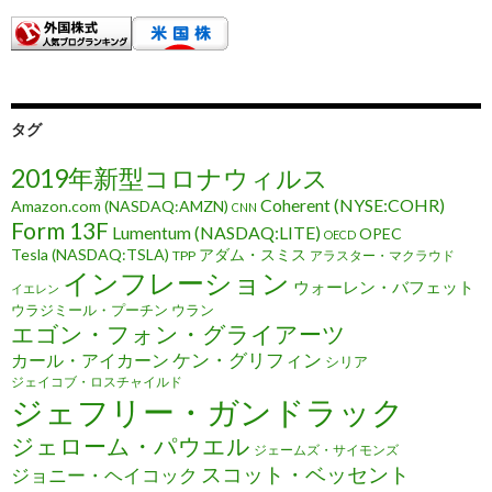
タグ
2019年新型コロナウィルス
Coherent (NYSE:COHR)
Amazon.com (NASDAQ:AMZN)
CNN
Form 13F
Lumentum (NASDAQ:LITE)
OPEC
OECD
Tesla (NASDAQ:TSLA)
アダム・スミス
TPP
アラスター・マクラウド
インフレーション
ウォーレン・バフェット
イエレン
ウラジミール・プーチン
ウラン
エゴン・フォン・グライアーツ
ケン・グリフィン
カール・アイカーン
シリア
ジェイコブ・ロスチャイルド
ジェフリー・ガンドラック
ジェローム・パウエル
ジェームズ・サイモンズ
スコット・ベッセント
ジョニー・ヘイコック