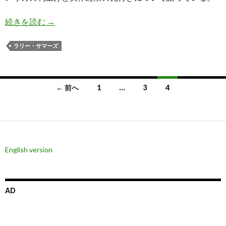
サマーズ氏: スタグフレーションの危険あり、高
続きを読む
→
ラリー・サマーズ
投
← 前へ
1
…
3
4
稿
ナ
ビ
English version
ゲ
ー
シ
AD
ョ