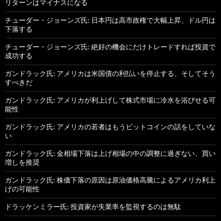
リターンはマイナスになる
チューダー・ジョーンズ氏: 日本円は高市政権で大幅上昇、ドル円は
下落する
チューダー・ジョーンズ氏: 絶好の機会にだけトレードすれば投資で
成功する
ガンドラック氏: アメリカは米国債の利払いを停止する、そしてそう
すべきだ
ガンドラック氏: アメリカが利上げして株式市場に冷水を浴びせる可
能性
ガンドラック氏: アメリカの若者はもうビットコインの話をしていな
い
ガンドラック氏: 金相場下落は上げ相場の中の調整に過ぎない、買い
増しを推奨
ガンドラック氏: 株価下落の原因は原油価格高騰によるアメリカ利上
げの可能性
ドラッケンミラー氏: 投資家が失業率を監視するのは無駄