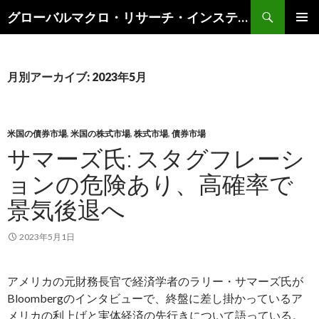
検
グローバルマクロ・リサーチ・インスティテュート
索
コ
メインメ
ン
ニュー
テ
ン
月別アーカイブ: 2023年5月
ツ
へ
ス
キ
米国の債券市場
,
米国の株式市場
,
株式市場
,
債券市場
ッ
サマーズ氏: スタグフレーシ
プ
ョンの危険あり、高確率で
景気後退へ
2023年5月1日
アメリカの元財務長官で経済学者のラリー・サマーズ氏が
Bloombergのインタビューで、終盤に差し掛かっているア
メリカの利上げと実体経済の先行きについて語っている。