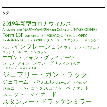
タグ
2019年新型コロナウィルス
Coherent (NYSE:COHR)
Amazon.com (NASDAQ:AMZN)
CNN
Form 13F
Lumentum (NASDAQ:LITE)
OPEC
OECD
Tesla (NASDAQ:TSLA)
アダム・スミス
TPP
アラスター・マクラウド
インフレーション
ウォーレン・バフェット
イエレン
ウラジミール・プーチン
ウラン
エゴン・フォン・グライアーツ
ケン・グリフィン
カール・アイカーン
シリア
ジェイコブ・ロスチャイルド
ジェフリー・ガンドラック
ジェローム・パウエル
ジェームズ・サイモンズ
スコット・ベッセント
ジョニー・ヘイコック
スコット・マイナード
スタンレー・ドラッケンミラー