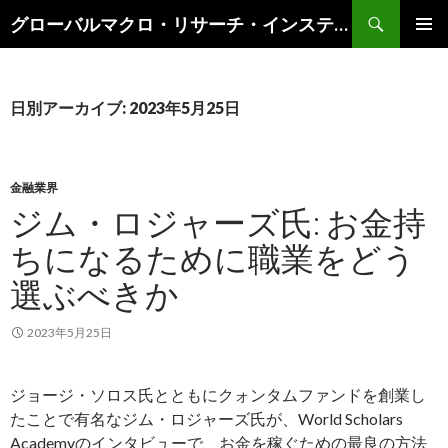
検
グローバルマクロ・リサーチ・インスティテュート
索
コ
メインメ
ン
ニュー
テ
ン
日別アーカイブ: 2023年5月25日
ツ
へ
ス
キ
金融業界
ッ
ジム・ロジャーズ氏: お金持
プ
ちになるために職業をどう
選ぶべきか
2023年5月25日
ジョージ・ソロス氏とともにクォンタムファンドを創業し
たことで有名なジム・ロジャーズ氏が、World Scholars
Academyのインタビューで、お金を稼ぐための最良の方法