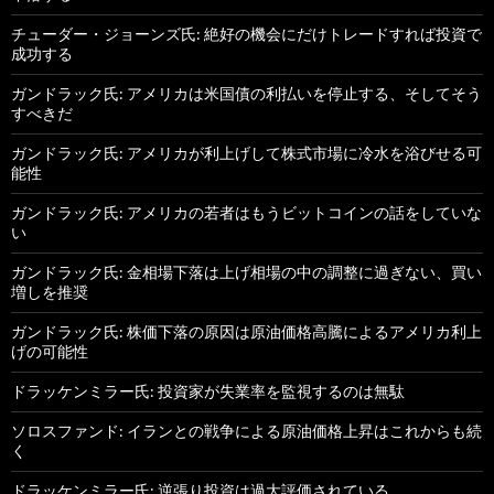
チューダー・ジョーンズ氏: 絶好の機会にだけトレードすれば投資で
成功する
ガンドラック氏: アメリカは米国債の利払いを停止する、そしてそう
すべきだ
ガンドラック氏: アメリカが利上げして株式市場に冷水を浴びせる可
能性
ガンドラック氏: アメリカの若者はもうビットコインの話をしていな
い
ガンドラック氏: 金相場下落は上げ相場の中の調整に過ぎない、買い
増しを推奨
ガンドラック氏: 株価下落の原因は原油価格高騰によるアメリカ利上
げの可能性
ドラッケンミラー氏: 投資家が失業率を監視するのは無駄
ソロスファンド: イランとの戦争による原油価格上昇はこれからも続
く
ドラッケンミラー氏: 逆張り投資は過大評価されている