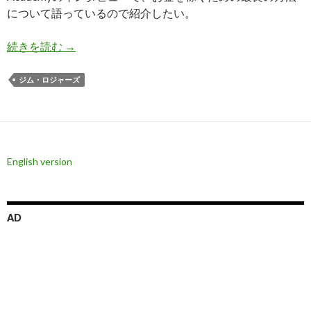
について語っているので紹介したい。
ジム・ロジャーズ氏: お金持ちになるために職業
続きを読む
→
ジム・ロジャーズ
English version
AD