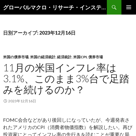
検
グローバルマクロ・リサーチ・インスティテュート
索
コ
メインメ
ン
ニュー
テ
ン
日別アーカイブ: 2023年12月16日
ツ
へ
ス
キ
米国の債券市場
,
米国の経済統計
,
経済統計
,
米国CPI
,
債券市場
ッ
11月の米国インフレ率は
プ
3.1%、このまま3%台で足踏
みを続けるのか？
2023年12月16日
FOMC会合などがあり後回しになっていたが、今週発表さ
れたアメリカのCPI（消費者物価指数）を解説したい。再び
投資家にとってインフレ率の先行きを読むことが重要な局