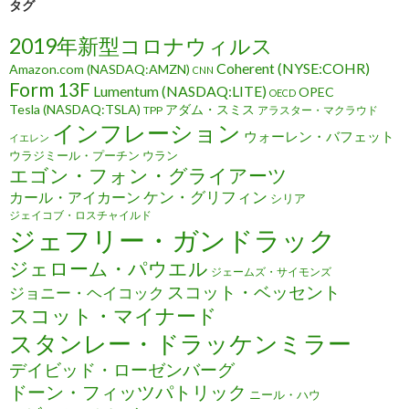
タグ
2019年新型コロナウィルス
Coherent (NYSE:COHR)
Amazon.com (NASDAQ:AMZN)
CNN
Form 13F
Lumentum (NASDAQ:LITE)
OPEC
OECD
Tesla (NASDAQ:TSLA)
アダム・スミス
TPP
アラスター・マクラウド
インフレーション
ウォーレン・バフェット
イエレン
ウラジミール・プーチン
ウラン
エゴン・フォン・グライアーツ
ケン・グリフィン
カール・アイカーン
シリア
ジェイコブ・ロスチャイルド
ジェフリー・ガンドラック
ジェローム・パウエル
ジェームズ・サイモンズ
スコット・ベッセント
ジョニー・ヘイコック
スコット・マイナード
スタンレー・ドラッケンミラー
デイビッド・ローゼンバーグ
ドーン・フィッツパトリック
ニール・ハウ