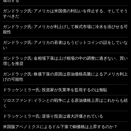
成功する
ガンドラック氏: アメリカは米国債の利払いを停止する、そしてそう
すべきだ
ガンドラック氏: アメリカが利上げして株式市場に冷水を浴びせる可
能性
ガンドラック氏: アメリカの若者はもうビットコインの話をしていな
い
ガンドラック氏: 金相場下落は上げ相場の中の調整に過ぎない、買い
増しを推奨
ガンドラック氏: 株価下落の原因は原油価格高騰によるアメリカ利上
げの可能性
ドラッケンミラー氏: 投資家が失業率を監視するのは無駄
ソロスファンド: イランとの戦争による原油価格上昇はこれからも続
く
ドラッケンミラー氏: 逆張り投資は過大評価されている
米国版アベノミクスによるドル下落で銅価格は上昇するのか？