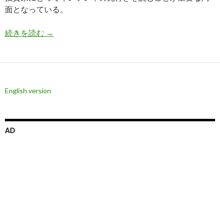
面となっている。
11月の米国インフレ率は3.1%、このまま3%台
続きを読む
→
English version
AD