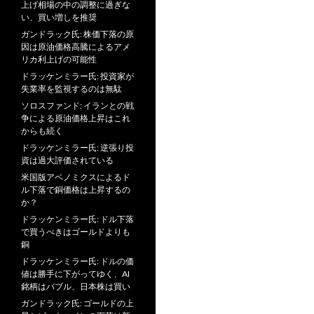
上げ相場の中の調整に過ぎな
ン
い、買い増しを推奨
ガンドラック氏: 株価下落の原
因は原油価格高騰によるアメ
リカ利上げの可能性
ドラッケンミラー氏: 投資家が
失業率を監視するのは無駄
ソロスファンド: イランとの戦
争による原油価格上昇はこれ
からも続く
ドラッケンミラー氏: 逆張り投
資は過大評価されている
米国版アベノミクスによるド
ル下落で銅価格は上昇するの
か？
ドラッケンミラー氏: ドル下落
で買うべきはゴールドよりも
銅
ドラッケンミラー氏: ドルの価
値は勝手に下がってゆく、AI
銘柄はバブル、日本株は買い
ガンドラック氏: ゴールドの上