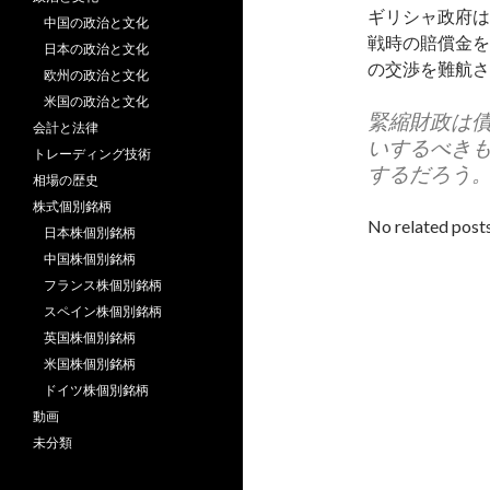
ギリシャ政府は
中国の政治と文化
戦時の賠償金を
日本の政治と文化
の交渉を難航さ
欧州の政治と文化
米国の政治と文化
緊縮財政は
会計と法律
いするべき
トレーディング技術
するだろう
相場の歴史
株式個別銘柄
No related posts
日本株個別銘柄
中国株個別銘柄
フランス株個別銘柄
スペイン株個別銘柄
英国株個別銘柄
米国株個別銘柄
ドイツ株個別銘柄
動画
未分類