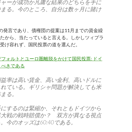
ジャーが成功か凡庸な結果のどちらを手に
決まる。今のところ、自分は数ヶ月に賭け
日の発言であり、債権団の提案は11月までの資金繰
たから、当たっていると言える。しかしツィプラ
受け容れず、国民投票の道を選んだ。
フォルトとユーロ圏離脱をかけて国民投票: ドイ
うべきである
利益率は高い賃金、高い金利、高いドルに
されている。ギリシャ問題が解決しても米
詰まる。
手にするのは緊縮か、それともドイツから
界大戦の戦時賠償か？ 双方が異なる視点
。今のオッズは60:40である。