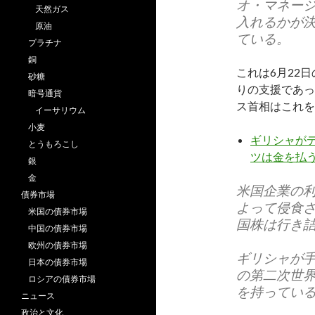
オ・マネー
天然ガス
入れるかが
原油
ている。
プラチナ
銅
これは6月22
砂糖
りの支援であっ
暗号通貨
ス首相はこれを
イーサリウム
小麦
ギリシャがデ
とうもろこし
ツは金を払
銀
金
米国企業の
債券市場
よって侵食
米国の債券市場
国株は行き
中国の債券市場
欧州の債券市場
ギリシャが
日本の債券市場
の第二次世
ロシアの債券市場
を持っている
ニュース
政治と文化