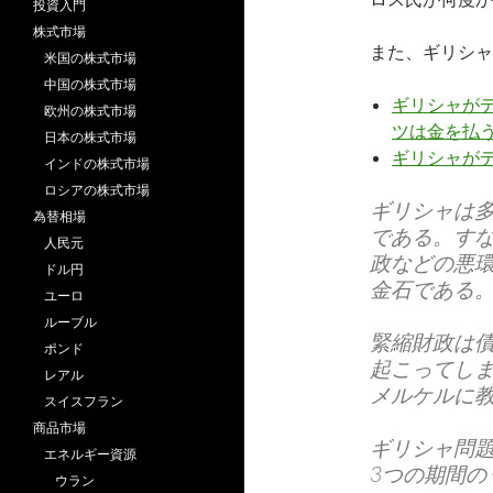
投資入門
株式市場
また、ギリシャ
米国の株式市場
中国の株式市場
ギリシャがデ
欧州の株式市場
ツは金を払
日本の株式市場
ギリシャが
インドの株式市場
ロシアの株式市場
ギリシャは
為替相場
である。す
人民元
政などの悪
ドル円
金石である
ユーロ
ルーブル
緊縮財政は
ポンド
起こってし
レアル
メルケルに
スイスフラン
商品市場
ギリシャ問題は
エネルギー資源
3つの期間
ウラン