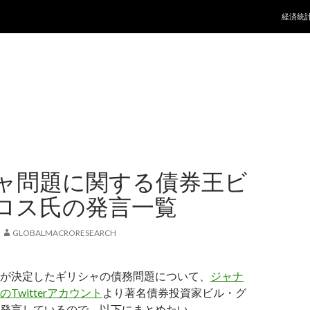
コンテ
経済統
ャ問題に関する債券王ビ
ロス氏の発言一覧
GLOBALMACRORESEARCH
が決定したギリシャの債務問題について、
ジャナ
Twitterアカウント
より著名債券投資家ビル・グ
発言しているので、以下にまとめたい。