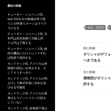
最近の投稿
チューダー・ジョーンズ氏:
S&P 500を今の株価水準で買
うと10年後リターンはマイナ
ビル・グロス
スになる
チューダー・ジョーンズ氏: 日
本円は高市政権で大幅上昇、
ドル円は下落する
投
前の投稿
チューダー・ジョーンズ氏: 絶
稿
好の機会にだけトレードすれ
ギリシャがデフォ
ば投資で成功する
べきである
ナ
ガンドラック氏: アメリカは米
国債の利払いを停止する、そ
ビ
次の投稿
してそうすべきだ
債権団がギリシャ
ガンドラック氏: アメリカが利
ゲ
上げして株式市場に冷水を浴
択する
びせる可能性
ー
ガンドラック氏: アメリカの若
シ
者はもうビットコインの話を
していない
ョ
ガンドラック氏: 金相場下落は