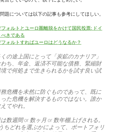
問題については以下の記事も参考にしてほしい。
フォルトとユーロ圏離脱をかけて国民投票: ドイ
うべきである
デフォルトすればユーロはどうなるか？
多くの途上国にとって「炭鉱のカナリア」
なわち、年金、返済不可能な債務、緊縮財
環境で何処まで生きられるかを試す良い試
。
債務危機を未然に防ぐものであって、既に
まった危機を解決するものではない。誰か
教えてやれ。
数週間 or 数ヶ月 or 数年棚上げされる。
のうちどれを選ぶかによって、ポートフォリ