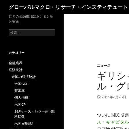
検
グローバルマクロ・リサーチ・インスティテュート
索
世界の金融市場における分析
と実践
検
索:
カテゴリー
金融業界
ニュース
経済統計
ギリシ
米国の経済統計
ル・グ
米国GDP
貯蓄率
2015年6月28日
個人消費
米国CPI
S&Pケース・シラー住宅価
ついに国民投票
格指数
ス・キャピタルの
米国雇用統計
ロス氏が何度か