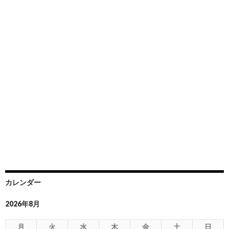
カレンダー
2026年8月
月
火
水
木
金
土
日