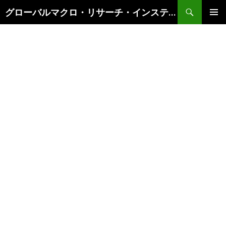
検
グローバルマクロ・リサーチ・インスティテュート
索
コ
メインメ
ン
ニュー
テ
ン
ツ
へ
ス
キ
ッ
プ