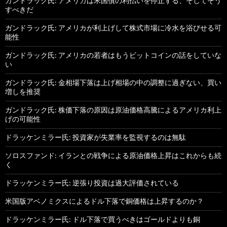
ガンドラック氏: アメリカは米国債の利払いを停止する、そしてそう
すべきだ
ガンドラック氏: アメリカが利上げして株式市場に冷水を浴びせる可
能性
ガンドラック氏: アメリカの若者はもうビットコインの話をしていな
い
ガンドラック氏: 金相場下落は上げ相場の中の調整に過ぎない、買い
増しを推奨
ガンドラック氏: 株価下落の原因は原油価格高騰によるアメリカ利上
げの可能性
ドラッケンミラー氏: 投資家が失業率を監視するのは無駄
ソロスファンド: イランとの戦争による原油価格上昇はこれからも続
く
ドラッケンミラー氏: 逆張り投資は過大評価されている
米国版アベノミクスによるドル下落で銅価格は上昇するのか？
ドラッケンミラー氏: ドル下落で買うべきはゴールドよりも銅