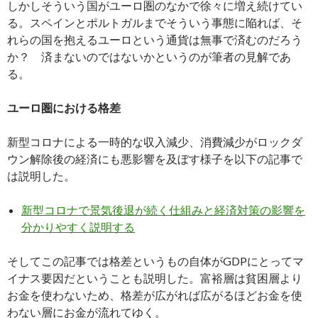
しかしそういう国がユーロ圏のなかで徐々に増え続けてい
る。スペインとポルトガルまでそういう事態に陥れば、そ
れらの国を抱えるユーロという通貨は無事で済むのだろう
か？ 済まないのではないかというのが筆者の見解であ
る。
ユーロ圏における格差
新型コロナによる一時的な収入減少、消費減少がロックダ
ウン解除後の経済にも悪影響を及ぼす様子を以下の記事で
は説明した。
新型コロナで景気後退が続く仕組みと経済対策の影響を
分かりやすく説明する
そしてこの記事では格差というもの自体がGDPにとってマ
イナス要因だということも説明した。富裕層は貧困層より
お金を使わないため、格差が広がれば広がるほどお金を使
わない層にお金が流れてゆく。