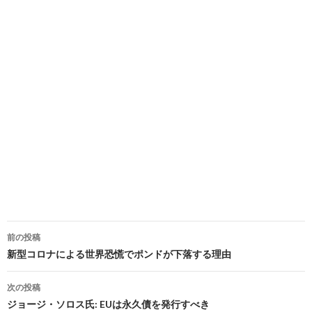
投
前の投稿
稿
新型コロナによる世界恐慌でポンドが下落する理由
ナ
次の投稿
ビ
ジョージ・ソロス氏: EUは永久債を発行すべき