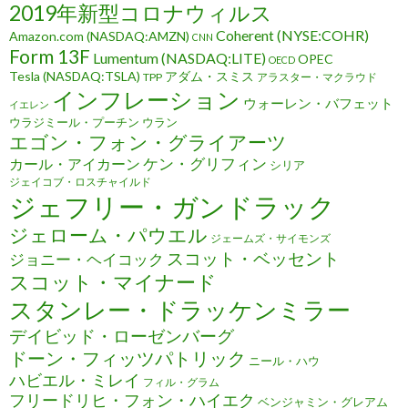
2019年新型コロナウィルス
Coherent (NYSE:COHR)
Amazon.com (NASDAQ:AMZN)
CNN
Form 13F
Lumentum (NASDAQ:LITE)
OPEC
OECD
Tesla (NASDAQ:TSLA)
アダム・スミス
TPP
アラスター・マクラウド
インフレーション
ウォーレン・バフェット
イエレン
ウラジミール・プーチン
ウラン
エゴン・フォン・グライアーツ
ケン・グリフィン
カール・アイカーン
シリア
ジェイコブ・ロスチャイルド
ジェフリー・ガンドラック
ジェローム・パウエル
ジェームズ・サイモンズ
スコット・ベッセント
ジョニー・ヘイコック
スコット・マイナード
スタンレー・ドラッケンミラー
デイビッド・ローゼンバーグ
ドーン・フィッツパトリック
ニール・ハウ
ハビエル・ミレイ
フィル・グラム
フリードリヒ・フォン・ハイエク
ベンジャミン・グレアム