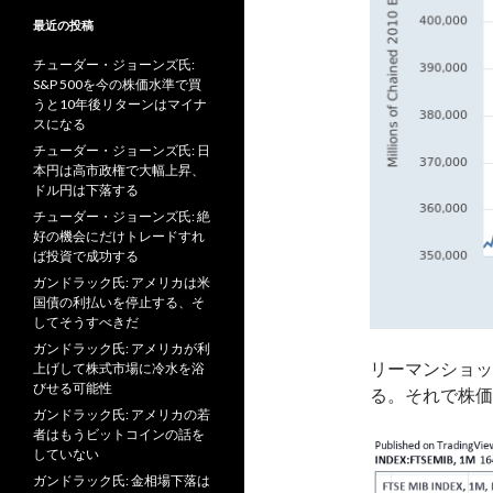
最近の投稿
チューダー・ジョーンズ氏:
S&P 500を今の株価水準で買
うと10年後リターンはマイナ
スになる
チューダー・ジョーンズ氏: 日
本円は高市政権で大幅上昇、
ドル円は下落する
チューダー・ジョーンズ氏: 絶
好の機会にだけトレードすれ
ば投資で成功する
ガンドラック氏: アメリカは米
国債の利払いを停止する、そ
してそうすべきだ
ガンドラック氏: アメリカが利
リーマンショッ
上げして株式市場に冷水を浴
びせる可能性
る。それで株価
ガンドラック氏: アメリカの若
者はもうビットコインの話を
していない
ガンドラック氏: 金相場下落は