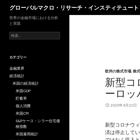
検
グローバルマクロ・リサーチ・インスティテュート
索
世界の金融市場における分析
と実践
検
索:
カテゴリー
金融業界
欧州の株式市場
,
株
経済統計
新型コ
米国の経済統計
ーロッ
米国GDP
貯蓄率
2020年4月22日
個人消費
米国CPI
S&Pケース・シラー住宅価
新型コロナウィ
格指数
済は停止してい
米国雇用統計
ではなく収入と