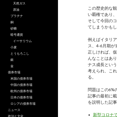
天然ガス
この歴史的な観
原油
い覇権であり、
プラチナ
そして今回のコ
銅
てしまうかもし
砂糖
暗号通貨
例えばイタリア
イーサリウム
ス、4-6月期
小麦
正しければ、仮
とうもろこし
んなことはあり
銀
ナス成長という
金
考えられ、これ
債券市場
る。
米国の債券市場
中国の債券市場
問題はこの6%
欧州の債券市場
記事の最初に載
日本の債券市場
を説明した記事
ロシアの債券市場
ニュース
新型コロナ
政治と文化