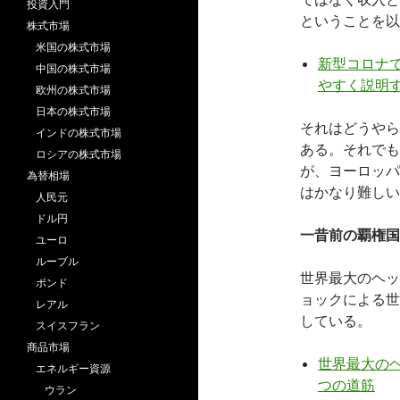
投資入門
ということを以
株式市場
米国の株式市場
新型コロナ
中国の株式市場
やすく説明
欧州の株式市場
日本の株式市場
それはどうやら
インドの株式市場
ある。それでも
ロシアの株式市場
が、ヨーロッパ
為替相場
はかなり難しい
人民元
ドル円
一昔前の覇権国
ユーロ
ルーブル
世界最大のヘッ
ポンド
ョックによる世
レアル
している。
スイスフラン
商品市場
世界最大のヘ
エネルギー資源
つの道筋
ウラン