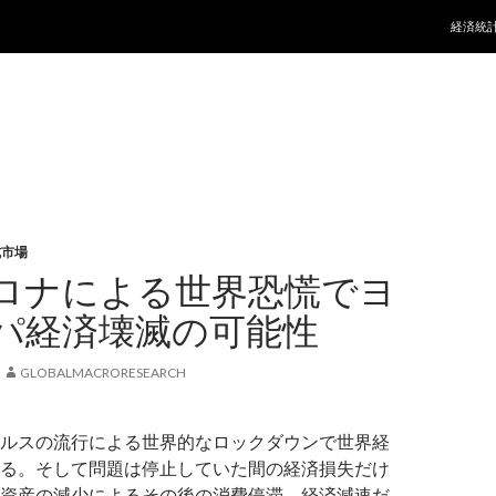
コンテ
経済統
式市場
ロナによる世界恐慌でヨ
パ経済壊滅の可能性
GLOBALMACRORESEARCH
ルスの流行による世界的なロックダウンで世界経
る。そして問題は停止していた間の経済損失だけ
資産の減少によるその後の消費停滞、経済減速だ