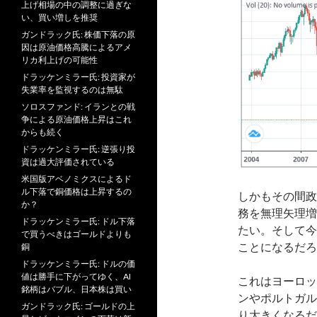
上げ相場の中の調整に過ぎな
い、買い増しを推奨
ガンドラック氏: 株価下落の原
因は原油価格高騰によるアメ
リカ利上げの可能性
ドラッケンミラー氏: 投資家が
失業率を監視するのは無駄
ソロスファンド: イランとの戦
争による原油価格上昇はこれ
からも続く
ドラッケンミラー氏: 逆張り投
資は過大評価されている
米国版アベノミクスによるド
ル下落で銅価格は上昇するの
しかもその間政
か？
務を無理矢理増
ドラッケンミラー氏: ドル下落
たい。そして今
で買うべきはゴールドよりも
ことになるだろ
銅
ドラッケンミラー氏: ドルの価
値は勝手に下がってゆく、AI
これはヨーロッ
銘柄はバブル、日本株は買い
ンやポルトガル
ガンドラック氏: ゴールドの上
り大きくなるだ