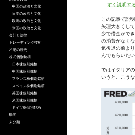
すく説明す
中国の政治と文化
日本の政治と文化
この記事で説明
欧州の政治と文化
矢理大きくして
米国の政治と文化
少で借金ができ
会計と法律
の消費がなくな
トレーディング技術
気後退の前より
相場の歴史
んでもらいたい
株式個別銘柄
日本株個別銘柄
ではイタリアの
中国株個別銘柄
いうと、こうな
フランス株個別銘柄
スペイン株個別銘柄
英国株個別銘柄
米国株個別銘柄
ドイツ株個別銘柄
動画
未分類