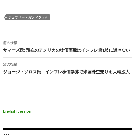
ジェフリー・ガンドラック
投
前の投稿
稿
サマーズ氏: 現在のアメリカの物価高騰はインフレ第1波に過ぎない
ナ
次の投稿
ビ
ジョージ・ソロス氏、インフレ株価暴落で米国株空売りを大幅拡大
ゲ
ー
シ
English version
ョ
ン