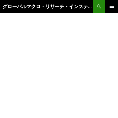
検
グローバルマクロ・リサーチ・インスティテュート
索
コ
メインメ
ン
ニュー
テ
ン
ツ
へ
ス
キ
ッ
プ