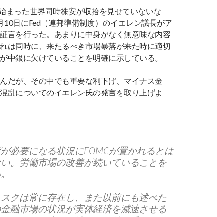
から始まった世界同時株安が収拾を見せていないな
月10日にFed（連邦準備制度）のイエレン議長がア
証言を行った。あまりに中身がなく無意味な内容
れは同時に、来たるべき市場暴落が来た時に適切
が中銀に欠けていることを明確に示している。
んだが、その中でも重要な利下げ、マイナス金
混乱についてのイエレン氏の発言を取り上げよ
が必要になる状況にFOMCが置かれるとは
ない。労働市場の改善が続いていることを
い。
リスクは常に存在し、また以前にも述べた
の金融市場の状況が実体経済を減速させる