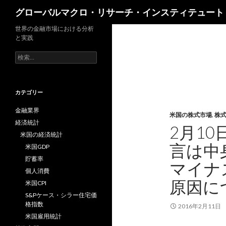
検
グローバルマクロ・リサーチ・インスティテュート
索
世界の金融市場における分析
と実践
検
索:
カテゴリー
金融業界
米国の株式市場
,
株
経済統計
2月1
米国の経済統計
言は中
米国GDP
貯蓄率
マイナ
個人消費
原因に
米国CPI
S&Pケース・シラー住宅価
格指数
2016年2月11日
米国雇用統計