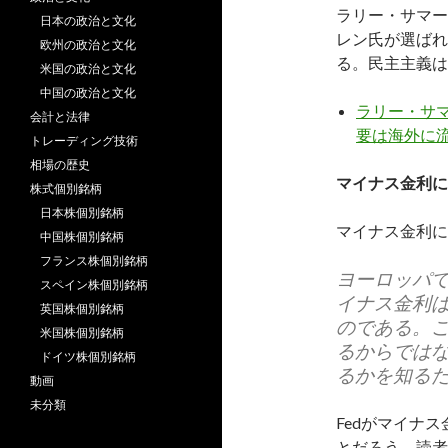
ラリー・サマー
日本の政治と文化
レン氏が選ばれ
欧州の政治と文化
る。民主主義は
米国の政治と文化
中国の政治と文化
ラリー・サマ
会計と法律
要は海外に
トレーディング技術
相場の歴史
マイナス金利に
株式個別銘柄
日本株個別銘柄
マイナス金利に
中国株個別銘柄
フランス株個別銘柄
ヨーロッパ
スペイン株個別銘柄
イナス金利はわ
英国株個別銘柄
のである。
米国株個別銘柄
るからでは
ドイツ株個別銘柄
るかを知る
動画
未分類
Fedがマイナ
とだろう。読者