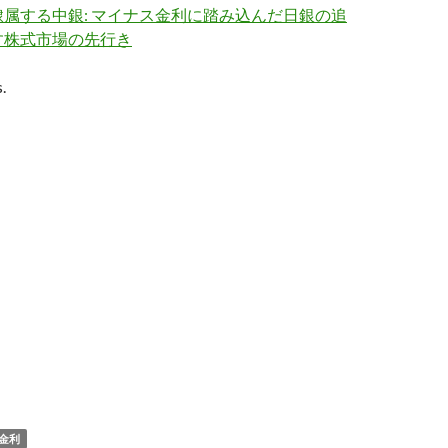
属する中銀: マイナス金利に踏み込んだ日銀の追
す株式市場の先行き
.
金利