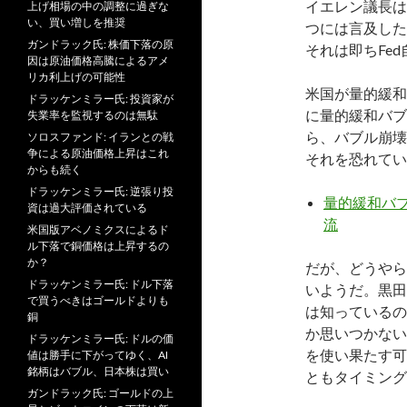
イエレン議長は
上げ相場の中の調整に過ぎな
い、買い増しを推奨
つには言及した
ガンドラック氏: 株価下落の原
それは即ちFe
因は原油価格高騰によるアメ
リカ利上げの可能性
米国が量的緩和
ドラッケンミラー氏: 投資家が
に量的緩和バブ
失業率を監視するのは無駄
ら、バブル崩壊
ソロスファンド: イランとの戦
争による原油価格上昇はこれ
それを恐れてい
からも続く
ドラッケンミラー氏: 逆張り投
量的緩和バ
資は過大評価されている
流
米国版アベノミクスによるド
ル下落で銅価格は上昇するの
か？
だが、どうやら
ドラッケンミラー氏: ドル下落
いようだ。黒田
で買うべきはゴールドよりも
は知っているの
銅
か思いつかない
ドラッケンミラー氏: ドルの価
を使い果たす可
値は勝手に下がってゆく、AI
銘柄はバブル、日本株は買い
ともタイミング
ガンドラック氏: ゴールドの上