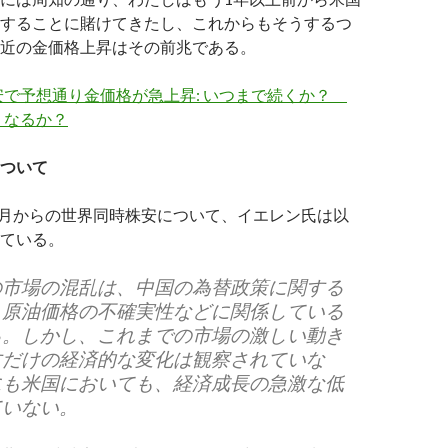
することに賭けてきたし、これからもそうするつ
近の金価格上昇はその前兆である。
安で予想通り金価格が急上昇: いつまで続くか？
うなるか？
ついて
年1月からの世界同時株安について、イエレン氏は以
ている。
の市場の混乱は、中国の為替政策に関する
、原油価格の不確実性などに関係している
る。しかし、これまでの市場の激しい動き
すだけの経済的な変化は観察されていな
にも米国においても、経済成長の急激な低
ていない。