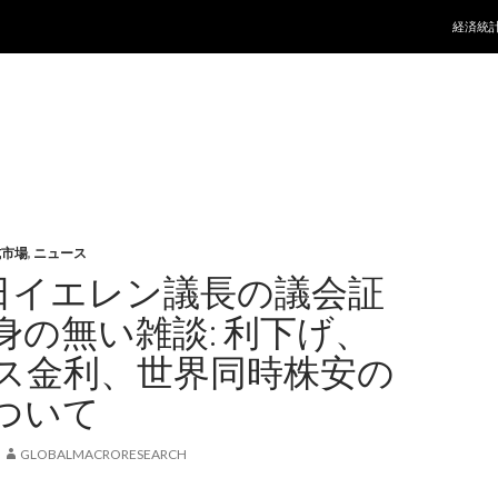
コンテ
経済統
式市場
,
ニュース
0日イエレン議長の議会証
身の無い雑談: 利下げ、
ス金利、世界同時株安の
ついて
GLOBALMACRORESEARCH