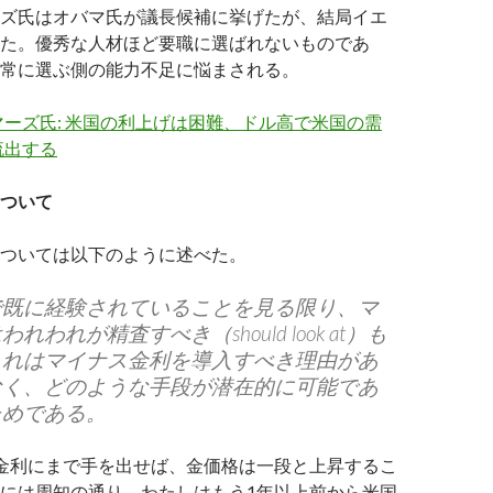
ズ氏はオバマ氏が議長候補に挙げたが、結局イエ
た。優秀な人材ほど要職に選ばれないものであ
常に選ぶ側の能力不足に悩まされる。
ーズ氏: 米国の利上げは困難、ドル高で米国の需
流出する
ついて
ついては以下のように述べた。
で既に経験されていることを見る限り、マ
れわれが精査すべき（should look at）も
これはマイナス金利を導入すべき理由があ
なく、どのような手段が潜在的に可能であ
ためである。
ス金利にまで手を出せば、金価格は一段と上昇するこ
には周知の通り、わたしはもう1年以上前から米国