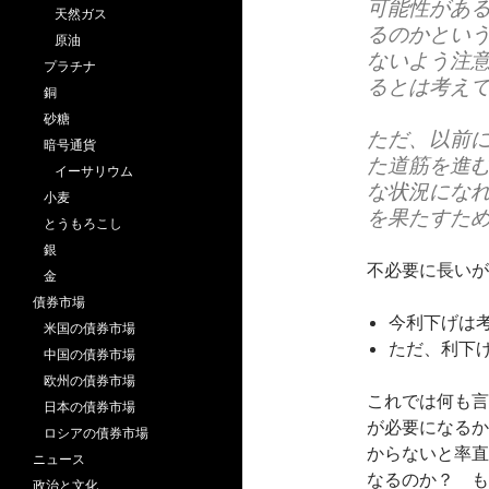
可能性があ
天然ガス
るのかとい
原油
ないよう注
プラチナ
るとは考え
銅
砂糖
ただ、以前
暗号通貨
た道筋を進
イーサリウム
な状況にな
小麦
を果たすた
とうもろこし
銀
不必要に長いが
金
債券市場
今利下げは
米国の債券市場
ただ、利下
中国の債券市場
欧州の債券市場
これでは何も言
日本の債券市場
が必要になるか
ロシアの債券市場
からないと率直
ニュース
なるのか？ も
政治と文化