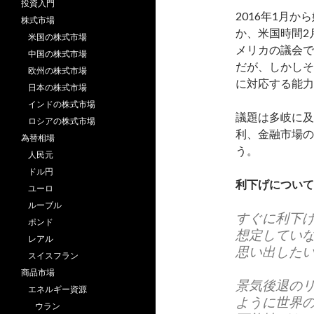
投資入門
2016年1月
株式市場
か、米国時間2
米国の株式市場
メリカの議会で
中国の株式市場
だが、しかしそ
欧州の株式市場
に対応する能力
日本の株式市場
インドの株式市場
議題は多岐に及
ロシアの株式市場
利、金融市場の
為替相場
う。
人民元
ドル円
利下げについて
ユーロ
ルーブル
すぐに利下げ
ポンド
想定してい
レアル
思い出した
スイスフラン
商品市場
景気後退の
エネルギー資源
ように世界
ウラン