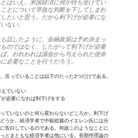
るとはいえ、米国経済に何が待ち受けてい
うことについて早急な判断を下してしまわ
意したいと思う。だから利下げが必要にな
ていない。
にも話したように、金融政策は予め決まっ
むものではなく、したがって利下げが必要
れば、われわれは議会から与えられた使命
めに必要なことを行うだろう。
、言っていることは以下のたった2つだけである。
考えていない
げが必要になれば利下げをする
っていないのと何ら変わらないどころか、利下げ
どうか、経済学者で中銀総裁のイエレン氏には分
に告白しているのである。何故このようなことに
っとまともな経済学者は他にいる。長期停滞論の