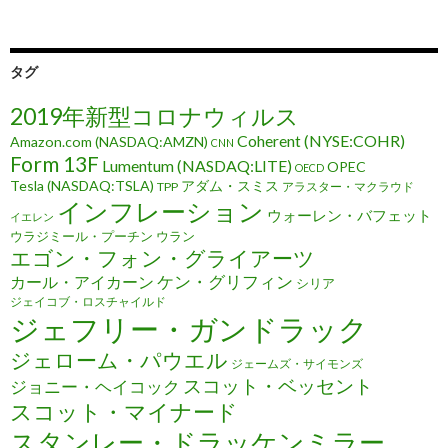
タグ
2019年新型コロナウィルス
Coherent (NYSE:COHR)
Amazon.com (NASDAQ:AMZN)
CNN
Form 13F
Lumentum (NASDAQ:LITE)
OPEC
OECD
Tesla (NASDAQ:TSLA)
アダム・スミス
TPP
アラスター・マクラウド
インフレーション
ウォーレン・バフェット
イエレン
ウラジミール・プーチン
ウラン
エゴン・フォン・グライアーツ
ケン・グリフィン
カール・アイカーン
シリア
ジェイコブ・ロスチャイルド
ジェフリー・ガンドラック
ジェローム・パウエル
ジェームズ・サイモンズ
スコット・ベッセント
ジョニー・ヘイコック
スコット・マイナード
スタンレー・ドラッケンミラー