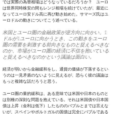
では実際の為替相場はどうなっているだろうか？ ユーロ
は世界同時株安の間もレンジ相場を続けていたが、最近に
なってユーロ安ドル高に再び動き始めた。サマーズ氏はユ
ーロドルの動きについてこう述べている。
米国とユーロ圏の金融政策が逆方向に向かい、1
ドルが1ユーロに向かうとき、この動きをユーロ
圏の需要を刺激する前向きなものと捉えるべきな
のか、市場がユーロ圏の経済に不信を抱いている
と捉えるべきなのかという議論は面白い。
経済が弱いから金融緩和をし、通貨の価値が下落するとい
うのは一見矛盾のないように見えるが、恐らく彼の議論は
もっと複雑な話だろうと思う。
ユーロ圏の量的緩和は、ある意味では米国や日本のものと
は別種の深刻な問題を抱えている。それは米国債や日本国
債は上昇（金利は低下）したもののバブルとまでは言えな
いが、スペインやポルトガルの国債は完全にバブルである