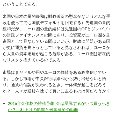
ということである。
米国や日本の量的緩和は財政破綻の懸念がない（どんな手
段を使ってでも国債デフォルトを回避する）先進国の量的
緩和だが、ユーロ圏の量的緩和は先進国のQEとジンバブエ
の財政ファイナンスとの間にあり、投資家がユーロ圏を先
進国として見なしている間はいいが、財政に問題がある国
が更に通貨を刷ろうとしていると見なされれば、ユーロか
ら大量の資本逃避が起こる危険がある。ユーロ圏は潜在的
なリスクを抱えているのである。
市場はまだドルや円やユーロの価値をある程度信じてい
る。しかし市場が中央銀行は緩和から抜け出せないと悟
り、通貨の信認が失われるとき、一体何が起こるだろう
か？ 人々が通貨を捨てて買いに走るものは何だろうか？
2016年金価格の推移予想: 金は暴騰するがいつ買うべき
か？ 利上げの影響と米国経済の動向