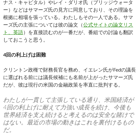
ナス・キャピタル）やレイ・ダリオ氏（ブリッジウォータ
ー）などはサマーズ氏の見方に同意しており、その理論を
根拠に相場を張っている。わたしもその一人である。サマ
ーズ氏の主張については彼の論文（
公式サイトの論文リス
ト、英語
）を直接読むのが一番だが、番組での討論も翻訳
しておこうと思う。
4回の利上げは困難
クリントン政権で財務長官を務め、イエレン氏がFedの議長
に選ばれる前には議長候補にも名前が上がったサマーズ氏
だが、彼は現行の米国の金融政策を率直に批判する。
わたしが一貫して主張している通り、米国経済が
4回の利上げに耐えて力強い成長を続け、今後も
世界経済を支え続けると考えるのは安全な賭けで
はない。最近の市場の動きはこれを裏付けるもの
だ。