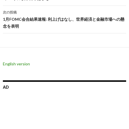
ナ
ビ
次の投稿
1月FOMC会合結果速報: 利上げはなし、世界経済と金融市場への懸
ゲ
念を表明
ー
シ
ョ
ン
English version
AD