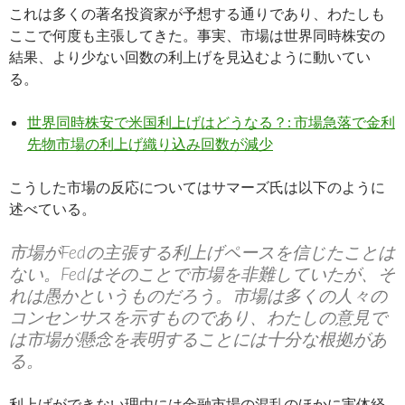
これは多くの著名投資家が予想する通りであり、わたしも
ここで何度も主張してきた。事実、市場は世界同時株安の
結果、より少ない回数の利上げを見込むように動いてい
る。
世界同時株安で米国利上げはどうなる？: 市場急落で金利
先物市場の利上げ織り込み回数が減少
こうした市場の反応についてはサマーズ氏は以下のように
述べている。
市場がFedの主張する利上げペースを信じたことは
ない。Fedはそのことで市場を非難していたが、そ
れは愚かというものだろう。市場は多くの人々の
コンセンサスを示すものであり、わたしの意見で
は市場が懸念を表明することには十分な根拠があ
る。
利上げができない理由には金融市場の混乱のほかに実体経