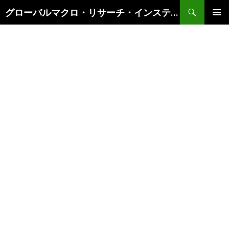
検
グローバルマクロ・リサーチ・インスティテュート
索
コ
メインメ
ン
ニュー
テ
ン
ツ
へ
ス
キ
ッ
プ