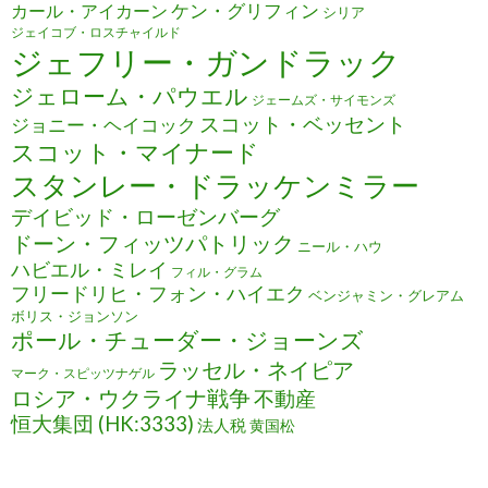
ケン・グリフィン
カール・アイカーン
シリア
ジェイコブ・ロスチャイルド
ジェフリー・ガンドラック
ジェローム・パウエル
ジェームズ・サイモンズ
スコット・ベッセント
ジョニー・ヘイコック
スコット・マイナード
スタンレー・ドラッケンミラー
デイビッド・ローゼンバーグ
ドーン・フィッツパトリック
ニール・ハウ
ハビエル・ミレイ
フィル・グラム
フリードリヒ・フォン・ハイエク
ベンジャミン・グレアム
ボリス・ジョンソン
ポール・チューダー・ジョーンズ
ラッセル・ネイピア
マーク・スピッツナゲル
ロシア・ウクライナ戦争
不動産
恒大集団 (HK:3333)
法人税
黄国松