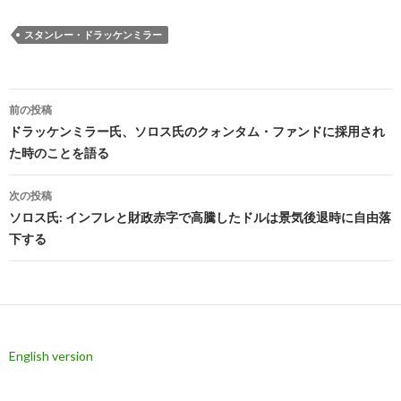
スタンレー・ドラッケンミラー
投
前の投稿
稿
ドラッケンミラー氏、ソロス氏のクォンタム・ファンドに採用され
た時のことを語る
ナ
ビ
次の投稿
ソロス氏: インフレと財政赤字で高騰したドルは景気後退時に自由落
ゲ
下する
ー
シ
ョ
ン
English version