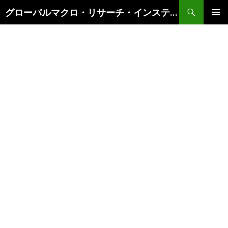
検
グローバルマクロ・リサーチ・インスティテュート
索
コ
メインメ
ン
ニュー
テ
ン
ツ
へ
ス
キ
ッ
プ