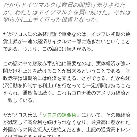
だからドイツマルクは数日の間投げ売りされた
が、わたしはドイツマルクを買い続けた。それは
明らかに上手く行った投資となった。
だがソロス氏の為替理論で重要なのは、インフレ初期の通
貨上昇が一連の経済サイクルの一部に過ぎないということ
である。つまり、この話には続きがある。
この話の中で財政赤字が他に重要なのは、実体経済が強い
間だけ利上げを続けることが出来るということである。財
政赤字は短期的には経済を支えることができる。だから経
済活動を抑制する利上げを行なっても一定期間は持ちこた
えられ、通貨高は続く。これもコロナ後のアメリカ経済と
一致している。
だがソロス氏は『
ソロスの錬金術
』において、その後経済
が減速して高金利を続けられなくなり、通貨高に惹かれた
外国からの資金流入が途絶えたとき、上記の通貨高トレン
ドは逆転すると述べている。