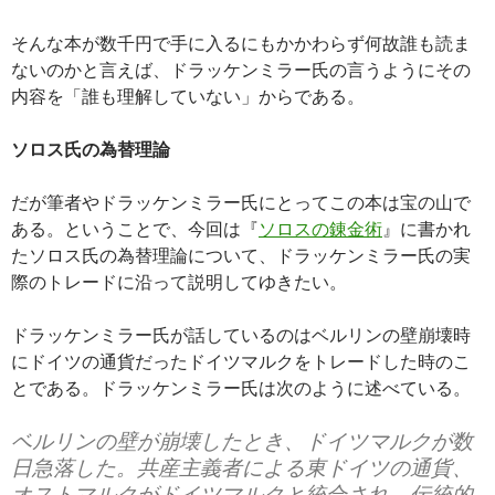
そんな本が数千円で手に入るにもかかわらず何故誰も読ま
ないのかと言えば、ドラッケンミラー氏の言うようにその
内容を「誰も理解していない」からである。
ソロス氏の為替理論
だが筆者やドラッケンミラー氏にとってこの本は宝の山で
ある。ということで、今回は『
ソロスの錬金術
』に書かれ
たソロス氏の為替理論について、ドラッケンミラー氏の実
際のトレードに沿って説明してゆきたい。
ドラッケンミラー氏が話しているのはベルリンの壁崩壊時
にドイツの通貨だったドイツマルクをトレードした時のこ
とである。ドラッケンミラー氏は次のように述べている。
ベルリンの壁が崩壊したとき、ドイツマルクが数
日急落した。共産主義者による東ドイツの通貨、
オストマルクがドイツマルクと統合され、伝統的