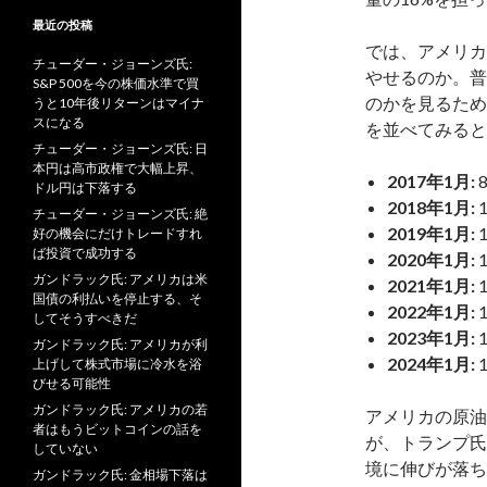
最近の投稿
では、アメリカ
チューダー・ジョーンズ氏:
やせるのか。普
S&P 500を今の株価水準で買
のかを見るため
うと10年後リターンはマイナ
スになる
を並べてみると
チューダー・ジョーンズ氏: 日
本円は高市政権で大幅上昇、
2017年1月:
ドル円は下落する
2018年1月
:
チューダー・ジョーンズ氏: 絶
2019年1月
:
好の機会にだけトレードすれ
ば投資で成功する
2020年1月
:
ガンドラック氏: アメリカは米
2021年1月
:
国債の利払いを停止する、そ
2022年1月
:
してそうすべきだ
2023年1月
:
ガンドラック氏: アメリカが利
2024年1月
:
上げして株式市場に冷水を浴
びせる可能性
ガンドラック氏: アメリカの若
アメリカの原油
者はもうビットコインの話を
が、トランプ氏
していない
境に伸びが落ち
ガンドラック氏: 金相場下落は