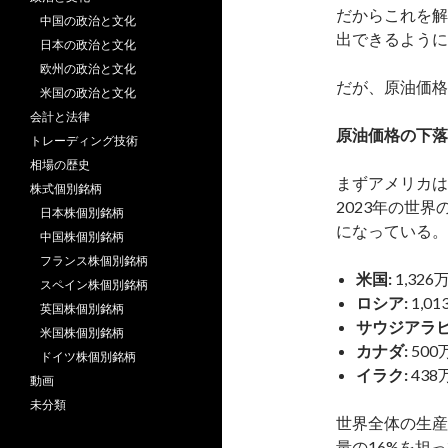
だからこれを解
中国の政治と文化
出できるように
日本の政治と文化
欧州の政治と文化
だが、原油価格
米国の政治と文化
会計と法律
原油価格の下落
トレーディング技術
相場の歴史
まずアメリカは
株式個別銘柄
2023年の世
日本株個別銘柄
になっている。
中国株個別銘柄
フランス株個別銘柄
米国:
1,32
スペイン株個別銘柄
ロシア:
1,0
英国株個別銘柄
サウジアラビ
米国株個別銘柄
カナダ:
50
ドイツ株個別銘柄
イラク:
43
動画
未分類
世界全体の生産
量の16%を担