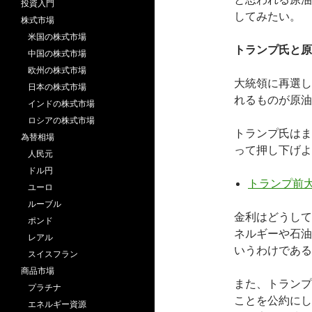
投資入門
してみたい。
株式市場
米国の株式市場
トランプ氏と原
中国の株式市場
欧州の株式市場
大統領に再選し
日本の株式市場
れるものが原油
インドの株式市場
ロシアの株式市場
トランプ氏はま
為替相場
って押し下げよ
人民元
ドル円
トランプ前大
ユーロ
ルーブル
金利はどうして
ポンド
ネルギーや石油
レアル
いうわけである
スイスフラン
商品市場
また、トランプ
プラチナ
ことを公約にし
エネルギー資源