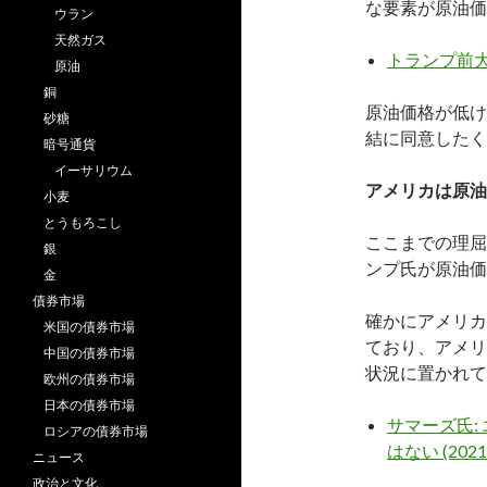
な要素が原油価
ウラン
天然ガス
トランプ前大
原油
銅
原油価格が低け
砂糖
結に同意したく
暗号通貨
イーサリウム
アメリカは原油
小麦
とうもろこし
ここまでの理屈
銀
ンプ氏が原油価
金
債券市場
確かにアメリカ
米国の債券市場
ており、アメリ
中国の債券市場
状況に置かれて
欧州の債券市場
日本の債券市場
サマーズ氏:
ロシアの債券市場
はない (2021/
ニュース
政治と文化