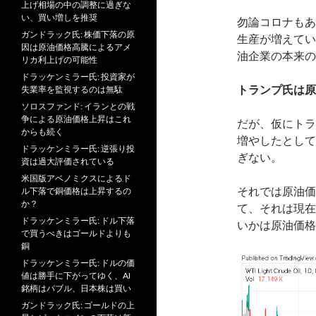
上げ相場の中の調整に過ぎな
い、買い増しを推奨
勿論コロナもあ
ガンドラック氏: 株価下落の原
生産が増えてい
因は原油価格高騰によるアメ
油企業の本来の
リカ利上げの可能性
ドラッケンミラー氏: 投資家が
トランプ氏は原
失業率を監視するのは無駄
ソロスファンド: イランとの戦
争による原油価格上昇はこれ
だが、仮にトラ
からも続く
増やしたとして
ドラッケンミラー氏: 逆張り投
ぎない。
資は過大評価されている
米国版アベノミクスによるド
それでは原油価
ル下落で銅価格は上昇するの
か？
て、それは現在
ドラッケンミラー氏: ドル下落
いかは原油価格
で買うべきはゴールドよりも
銅
ドラッケンミラー氏: ドルの価
値は勝手に下がってゆく、AI
銘柄はバブル、日本株は買い
ガンドラック氏: ゴールドの上