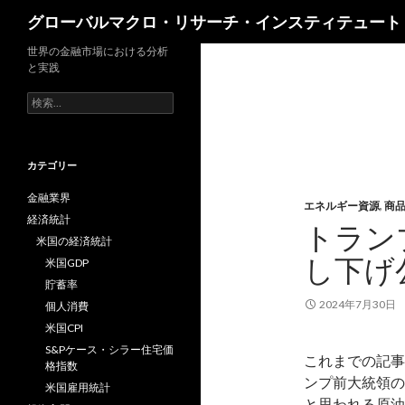
検
グローバルマクロ・リサーチ・インスティテュート
索
世界の金融市場における分析
と実践
検
索:
カテゴリー
金融業界
エネルギー資源
,
商
経済統計
トラン
米国の経済統計
し下げ
米国GDP
貯蓄率
2024年7月30日
個人消費
米国CPI
S&Pケース・シラー住宅価
これまでの記事
格指数
ンプ前大統領の
米国雇用統計
と思われる原油