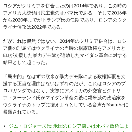
ロシアがクリミアを併合したのは2014年であり、この時の
アメリカ大統領は民主党のオバマ氏である。そして2016年
から2020年までがトランプ氏の任期であり、ロシアのウク
ライナ侵攻は2022年である。
だがこれは偶然ではない。2014年のクリミア併合は、ロシ
ア側の理屈ではウクライナの当時の親露政権をアメリカと
EUが支援した暴力デモ隊が追放したマイダン革命に対する
結果として起こった。
「民主的」なはずの欧米が暴力デモ隊による政権転覆を支
援する正当な理由はないはずなのだが、これはロシアのプ
ロパガンダではなく、実際にアメリカの外交官ビクトリ
ア・ヌーランド氏がマイダン革命の後に親米派の政治家を
ウクライナのトップに据えようとしている音声がYoutubeに
暴露されている。
ジム・ロジャーズ氏: 米国のロシア嫌いはオバマ政権によ