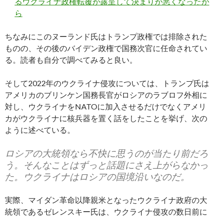
るウクライナ政権転覆が露呈して決まりが悪くなったか
ら
ちなみにこのヌーランド氏はトランプ政権では排除された
ものの、その後のバイデン政権で国務次官に任命されてい
る。読者も自分で調べてみると良い。
そして2022年のウクライナ侵攻については、トランプ氏は
アメリカのブリンケン国務長官がロシアのラブロフ外相に
対し、ウクライナをNATOに加入させるだけでなくアメリ
カがウクライナに核兵器を置く話をしたことを挙げ、次の
ように述べている。
ロシアの大統領なら不快に思うのが当たり前だろ
う。そんなことはずっと話題にさえ上がらなかっ
た。ウクライナはロシアの国境沿いなのだ。
実際、マイダン革命以降親米となったウクライナ政府の大
統領であるゼレンスキー氏は、ウクライナ侵攻の数日前に