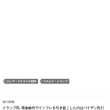
ロシア・ウクライナ戦争
ドナルド・トランプ
投
前の投稿
稿
トランプ氏: 現金給付でインフレを引き起こしたのはバイデン氏だ