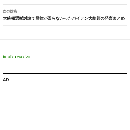
ナ
次の投稿
ビ
大統領選挙討論で呂律が回らなかったバイデン大統領の発言まとめ
ゲ
ー
シ
English version
ョ
ン
AD