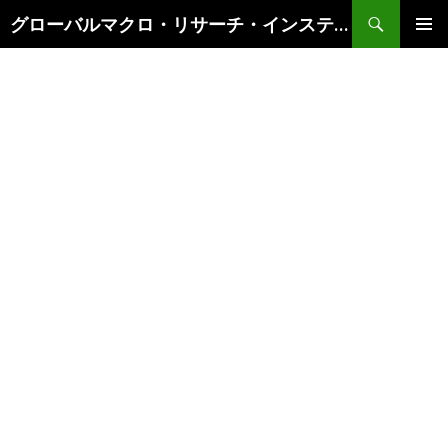
検
グローバルマクロ・リサーチ・インスティテュート
索
コ
メインメ
ン
ニュー
テ
ン
ツ
へ
ス
キ
ッ
プ