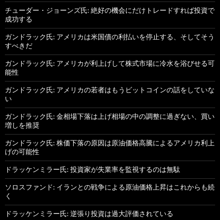
チューダー・ジョーンズ氏: 絶好の機会にだけトレードすれば投資で
成功する
ガンドラック氏: アメリカは米国債の利払いを停止する、そしてそう
すべきだ
ガンドラック氏: アメリカが利上げして株式市場に冷水を浴びせる可
能性
ガンドラック氏: アメリカの若者はもうビットコインの話をしていな
い
ガンドラック氏: 金相場下落は上げ相場の中の調整に過ぎない、買い
増しを推奨
ガンドラック氏: 株価下落の原因は原油価格高騰によるアメリカ利上
げの可能性
ドラッケンミラー氏: 投資家が失業率を監視するのは無駄
ソロスファンド: イランとの戦争による原油価格上昇はこれからも続
く
ドラッケンミラー氏: 逆張り投資は過大評価されている