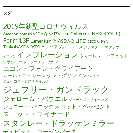
タグ
2019年新型コロナウィルス
Coherent (NYSE:COHR)
Amazon.com (NASDAQ:AMZN)
CNN
Form 13F
Lumentum (NASDAQ:LITE)
OPEC
OECD
Tesla (NASDAQ:TSLA)
アダム・スミス
TPP
アラスター・マクラウド
インフレーション
ウォーレン・バフェット
イエレン
ウラジミール・プーチン
ウラン
エゴン・フォン・グライアーツ
ケン・グリフィン
カール・アイカーン
シリア
ジェイコブ・ロスチャイルド
ジェフリー・ガンドラック
ジェローム・パウエル
ジェームズ・サイモンズ
スコット・ベッセント
ジョニー・ヘイコック
スコット・マイナード
スタンレー・ドラッケンミラー
デイビッド・ローゼンバーグ