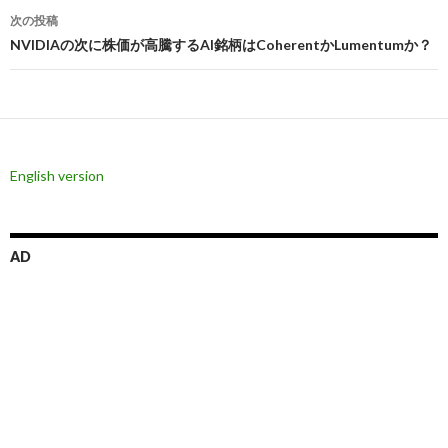
ナ
次の投稿
ビ
NVIDIAの次に株価が高騰するAI銘柄はCoherentかLumentumか？
ゲ
ー
シ
English version
ョ
ン
AD