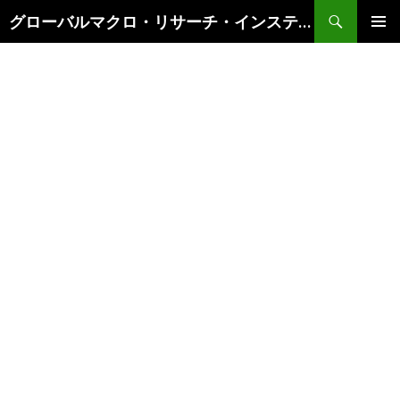
検
グローバルマクロ・リサーチ・インスティテュート
索
コ
メインメ
ン
ニュー
テ
ン
ツ
へ
ス
キ
ッ
プ