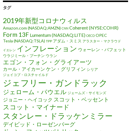
タグ
2019年新型コロナウィルス
Coherent (NYSE:COHR)
Amazon.com (NASDAQ:AMZN)
CNN
Form 13F
Lumentum (NASDAQ:LITE)
OPEC
OECD
Tesla (NASDAQ:TSLA)
アダム・スミス
TPP
アラスター・マクラウド
インフレーション
ウォーレン・バフェット
イエレン
ウラジミール・プーチン
ウラン
エゴン・フォン・グライアーツ
ケン・グリフィン
カール・アイカーン
シリア
ジェイコブ・ロスチャイルド
ジェフリー・ガンドラック
ジェローム・パウエル
ジェームズ・サイモンズ
スコット・ベッセント
ジョニー・ヘイコック
スコット・マイナード
スタンレー・ドラッケンミラー
デイビッド・ローゼンバーグ