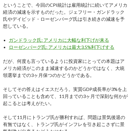
ということで、今回のCPI統計は雇用統計に続いてアメリカ
経済の減速を示すものだった。ジェフリー・ガンドラック
氏やデイビッド・ローゼンバーグ氏は引き続きの減速を予
想している。
ガンドラック氏: アメリカに大幅な利下げが来る
ローゼンバーグ氏: アメリカは最大3.5%利下げする
だが、何度も言っているように投資家にとっての本題はア
メリカ経済がこのまま減速するのかどうかではなく、大統
領選挙までの3ヶ月保つのかどうかである。
そしてその答えはイエスだろう。実質GDP成長率が3%を上
回っていることも含めて、11月までの3ヶ月で深刻な何かが
起こるとは考えがたい。
そして11月にトランプ氏が勝利すれば、問題は景気後退の
有無ではなく、トランプ氏がインフレを引き起こさずに景