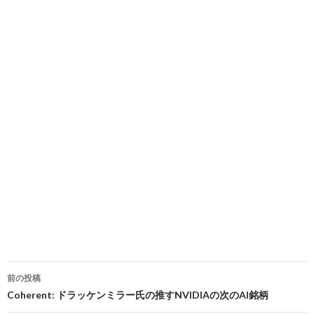
投
前の投稿
稿
Coherent: ドラッケンミラー氏の推すNVIDIAの次のAI銘柄