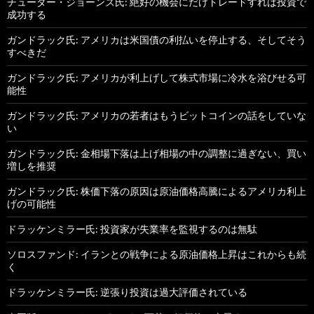
チューダー・ジョーンズ氏: 絶好の機会にだけトレードすれば投資で
成功する
ガンドラック氏: アメリカは米国債の利払いを停止する、そしてそう
すべきだ
ガンドラック氏: アメリカが利上げして株式市場に冷水を浴びせる可
能性
ガンドラック氏: アメリカの若者はもうビットコインの話をしていな
い
ガンドラック氏: 金相場下落は上げ相場の中の調整に過ぎない、買い
増しを推奨
ガンドラック氏: 株価下落の原因は原油価格高騰によるアメリカ利上
げの可能性
ドラッケンミラー氏: 投資家が失業率を監視するのは無駄
ソロスファンド: イランとの戦争による原油価格上昇はこれからも続
く
ドラッケンミラー氏: 逆張り投資は過大評価されている