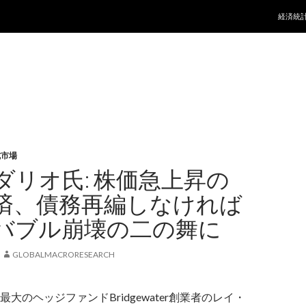
コンテ
経済統
式市場
ダリオ氏: 株価急上昇の
済、債務再編しなければ
バブル崩壊の二の舞に
GLOBALMACRORESEARCH
大のヘッジファンドBridgewater創業者のレイ・