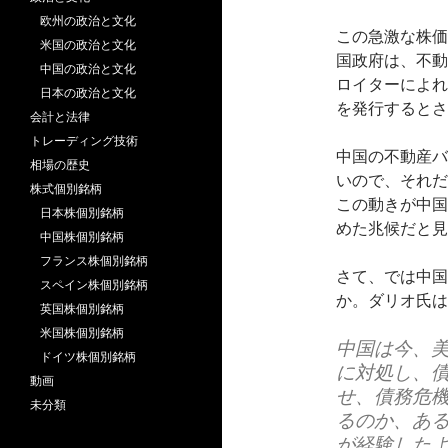
欧州の政治と文化
この急激な株価
米国の政治と文化
国政府は、不動
中国の政治と文化
ロイターによれ
日本の政治と文化
を発行するとさ
会計と法律
トレーディング技術
中国の不動産バ
相場の歴史
いので、それだ
株式個別銘柄
この動きが中国
日本株個別銘柄
めた兆候だと見
中国株個別銘柄
フランス株個別銘柄
さて、では中国
スペイン株個別銘柄
か。ダリオ氏は
英国株個別銘柄
米国株個別銘柄
中国は今、
ドイツ株個別銘柄
に対処し、
動画
せ、債務危
未分類
るのか、あ
が経験した