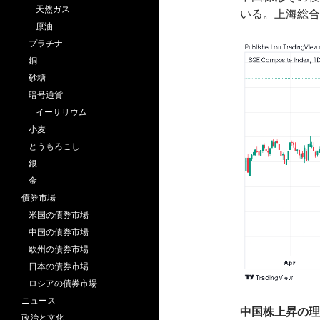
天然ガス
いる。上海総合
原油
プラチナ
銅
砂糖
暗号通貨
イーサリウム
小麦
とうもろこし
銀
金
債券市場
米国の債券市場
中国の債券市場
欧州の債券市場
日本の債券市場
ロシアの債券市場
ニュース
中国株上昇の理
政治と文化