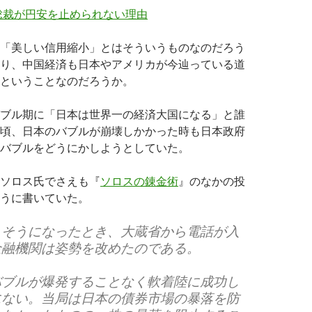
総裁が円安を止められない理由
「美しい信用縮小」とはそういうものなのだろう
り、中国経済も日本やアメリカが今辿っている道
ということなのだろうか。
ブル期に「日本は世界一の経済大国になる」と誰
頃、日本のバブルが崩壊しかかった時も日本政府
バブルをどうにかしようとしていた。
ソロス氏でさえも『
ソロスの錬金術
』のなかの投
うに書いていた。
しそうになったとき、大蔵省から電話が入
金融機関は姿勢を改めたのである。
バブルが爆発することなく軟着陸に成功し
にない。当局は日本の債券市場の暴落を防