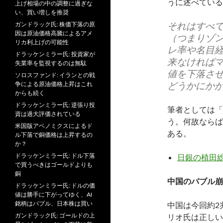
うに述べている
上げ相場の中の調整に過ぎな
い、買い増しを推奨
それはすべ
ガンドラック氏: 株価下落の原
因は原油価格高騰によるアメ
（つまりゾ
リカ利上げの可能性
レ率や名目
ドラッケンミラー氏: 投資家が
来なければ
失業率を監視するのは無駄
値を下落さ
ソロスファンド: イランとの戦
どうかにか
争による原油価格上昇はこれ
からも続く
ドラッケンミラー氏: 逆張り投
筆者としては「
資は過大評価されている
う。何故ならば
米国版アベノミクスによるド
ある。
ル下落で銅価格は上昇するの
か？
ドラッケンミラー氏: ドル下落
日銀の植田
で買うべきはゴールドよりも
銅
中国のバブル崩
ドラッケンミラー氏: ドルの価
値は勝手に下がってゆく、AI
銘柄はバブル、日本株は買い
中国は今回約2
ガンドラック氏: ゴールドの上
リオ氏は正しい