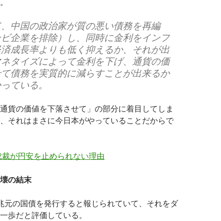
。
て、中国の政治家が質の悪い債務を再編
ンビ企業を排除）し、同時に金利をインフ
経済成長率よりも低く抑えるか、それが出
マネタイズによって金利を下げ、通貨の価
せて債務を実質的に減らすことが出来るか
かっている。
通貨の価値を下落させて」の部分に着目してしま
、それはまさに今日本がやっていることだからで
総裁が円安を止められない理由
壊の結末
兆元の国債を発行すると報じられていて、それをダ
一歩だと評価している。