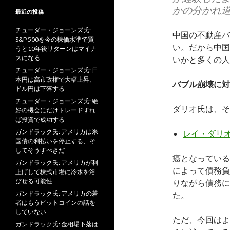
かの分かれ
最近の投稿
チューダー・ジョーンズ氏:
中国の不動産バ
S&P 500を今の株価水準で買
い。だから中国
うと10年後リターンはマイナ
スになる
いかと多くの人
チューダー・ジョーンズ氏: 日
本円は高市政権で大幅上昇、
バブル崩壊に対
ドル円は下落する
チューダー・ジョーンズ氏: 絶
ダリオ氏は、そ
好の機会にだけトレードすれ
ば投資で成功する
ガンドラック氏: アメリカは米
レイ・ダリオ
国債の利払いを停止する、そ
してそうすべきだ
癌となっている
ガンドラック氏: アメリカが利
によって債務負
上げして株式市場に冷水を浴
びせる可能性
りながら債務に
ガンドラック氏: アメリカの若
た。
者はもうビットコインの話を
していない
ただ、今回はよ
ガンドラック氏: 金相場下落は