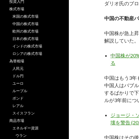
投資入門
ダリオ氏のブロ
株式市場
米国の株式市場
中国の不動産バ
中国の株式市場
欧州の株式市場
中国株が急上昇
日本の株式市場
解説していた。
インドの株式市場
ロシアの株式市場
中国株が2
為替相場
る
人民元
ドル円
中国はもう3年
ユーロ
中国人はバブル
ルーブル
するばかりで下
ポンド
ルが3年前につ
レアル
スイスフラン
ジョージ・
商品市場
壊を警告 (202
エネルギー資源
ウラン
中国株はその後