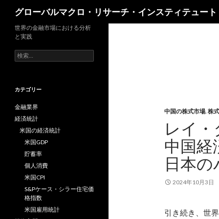
検
グローバルマクロ・リサーチ・インスティテュート
索
世界の金融市場における分析
と実践
検
索:
カテゴリー
金融業界
中国の株式市場
,
株
経済統計
レイ・
米国の経済統計
中国経
米国GDP
貯蓄率
日本の
個人消費
米国CPI
2024年10月3日
S&Pケース・シラー住宅価
格指数
米国雇用統計
引き続き、世界最