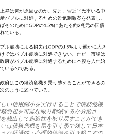
上昇は何が原因なのか。先月、習近平氏率いる中
産バブルに対処するための景気刺激案を発表し、
ばそのためにGDPの1.5%にあたる約2兆元の国債
れている。
ブル崩壊による損失はGDPの1.5%より遥かに大き
けではバブル崩壊に対処できない。ただ、市場は
政府がバブル崩壊に対処するために本腰を入れ始
ているのである。
政府はこの経済危機を乗り越えることができるの
次のように述べている。
美しい信用縮小を実行することで債務危機
債務負担を可能な限り削減するか分散さ
機を脱出して創造性を取り戻すことができ
るいは債務危機を尾を引く形で残して日本
ような経済的・心理的停滞を引き起こすの