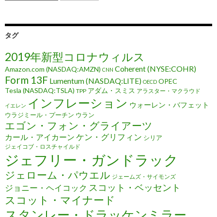
タグ
2019年新型コロナウィルス
Coherent (NYSE:COHR)
Amazon.com (NASDAQ:AMZN)
CNN
Form 13F
Lumentum (NASDAQ:LITE)
OPEC
OECD
Tesla (NASDAQ:TSLA)
アダム・スミス
TPP
アラスター・マクラウド
インフレーション
ウォーレン・バフェット
イエレン
ウラジミール・プーチン
ウラン
エゴン・フォン・グライアーツ
ケン・グリフィン
カール・アイカーン
シリア
ジェイコブ・ロスチャイルド
ジェフリー・ガンドラック
ジェローム・パウエル
ジェームズ・サイモンズ
スコット・ベッセント
ジョニー・ヘイコック
スコット・マイナード
スタンレー・ドラッケンミラー