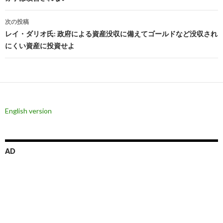
ナ
ビ
次の投稿
レイ・ダリオ氏: 政府による資産没収に備えてゴールドなど没収され
ゲ
にくい資産に投資せよ
ー
シ
ョ
ン
English version
AD