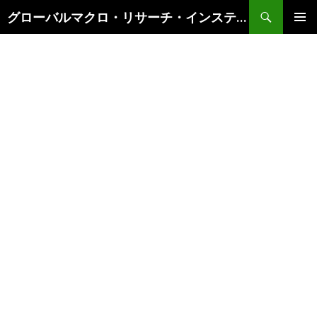
検
グローバルマクロ・リサーチ・インスティテュート
索
コ
メインメ
ン
ニュー
テ
ン
ツ
へ
ス
キ
ッ
プ