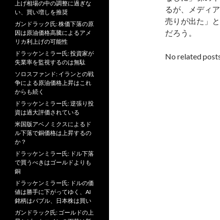
上げ相場の中の調整に過ぎな
るが、メディア
い、買い増しを推奨
売りが出た」と
ガンドラック氏: 株価下落の原
だろう。
因は原油価格高騰によるアメ
リカ利上げの可能性
ドラッケンミラー氏: 投資家が
No related posts
失業率を監視するのは無駄
ソロスファンド: イランとの戦
争による原油価格上昇はこれ
からも続く
ドラッケンミラー氏: 逆張り投
資は過大評価されている
米国版アベノミクスによるド
ル下落で銅価格は上昇するの
か？
ドラッケンミラー氏: ドル下落
で買うべきはゴールドよりも
銅
ドラッケンミラー氏: ドルの価
値は勝手に下がってゆく、AI
銘柄はバブル、日本株は買い
ガンドラック氏: ゴールドの上