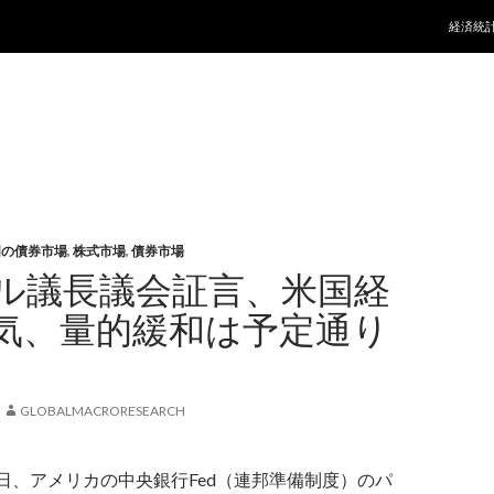
コンテ
経済統
国の債券市場
,
株式市場
,
債券市場
ル議長議会証言、米国経
気、量的緩和は予定通り
GLOBALMACRORESEARCH
1日、アメリカの中央銀行Fed（連邦準備制度）のパ