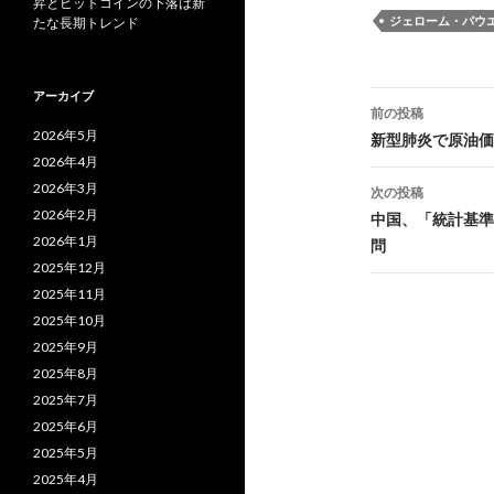
昇とビットコインの下落は新
ジェローム・パウ
たな長期トレンド
投
アーカイブ
前の投稿
稿
2026年5月
新型肺炎で原油価
2026年4月
ナ
2026年3月
次の投稿
ビ
2026年2月
中国、「統計基準
2026年1月
問
ゲ
2025年12月
ー
2025年11月
2025年10月
シ
2025年9月
ョ
2025年8月
2025年7月
ン
2025年6月
2025年5月
2025年4月