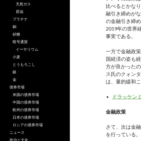
天然ガス
比べるとかなり
原油
融引き締めがな
プラチナ
の金融引き締め
銅
2019年の世
砂糖
事実である。
暗号通貨
イーサリウム
一方で金融政策
小麦
国経済の姿も経
とうもろこし
方が良かったの
銀
ス氏のクォンタ
金
は、量的緩和こ
債券市場
米国の債券市場
ドラッケンミ
中国の債券市場
欧州の債券市場
金融政策
日本の債券市場
ロシアの債券市場
さて、次は金融
ニュース
を行っている。
政治と文化