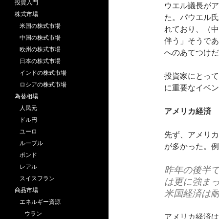
投資入門
ウエル議長がア
株式市場
た。パウエル氏
米国の株式市場
れており、（中
中国の株式市場
伴う」そうであ
欧州の株式市場
へのあてつけだ
日本の株式市場
インドの株式市場
投資家にとって
ロシアの株式市場
に重要なイベン
為替相場
人民元
アメリカ経済
ドル円
ユーロ
先ず、アメリカ
ルーブル
が多かった。例
ポンド
レアル
昨年の後半
スイスフラン
は更に強ま
商品市場
米国経済は
エネルギー資源
ウラン
アメリカ経済は