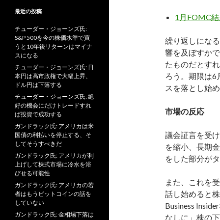
最近の投稿
1月FOMC
チューダー・ジョーンズ氏:
S&P 500を今の株価水準で買
繰り返しになる
うと10年後リターンはマイナ
響を及ぼすかで
スになる
たものだとすれ
チューダー・ジョーンズ氏: 日
ろう。期限は6
本円は高市政権で大幅上昇、
ドル円は下落する
スを落とし始め
チューダー・ジョーンズ氏: 絶
好の機会にだけトレードすれ
市場の反応
ば投資で成功する
ガンドラック氏: アメリカは米
議会証言を受け
国債の利払いを停止する、そ
してそうすべきだ
を縮小、長期金
ガンドラック氏: アメリカが利
をした部分がタ
上げして株式市場に冷水を浴
びせる可能性
また、これを受
ガンドラック氏: アメリカの若
話し始めると株
者はもうビットコインの話を
していない
Business 
ガンドラック氏: 金相場下落は
なしに」株の下