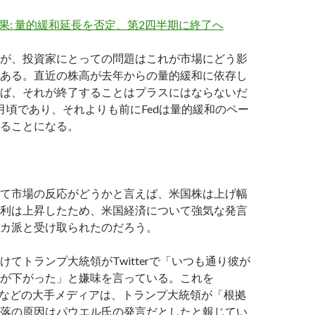
結果: 量的緩和延長を否定、第2四半期に終了へ
が、投資家にとっての問題はこれが市場にどう影
ある。直近の株高が去年からの量的緩和に依存し
ば、それが終了することはプラスにはならないだ
月頃であり、それよりも前にFedは量的緩和のペー
ることになる。
て市場の反応がどうかと言えば、米国株は上げ幅
利は上昇したため、米国経済について強気な発言
カ派と受け取られたのだろう。
けてトランプ大統領がTwitterで「いつも通り彼が
が下がった」と嫌味を言っている。これを
Insiderなどの大手メディアは、トランプ大統領が「根拠
落の原因はパウエル氏の発言だとしたと報じてい