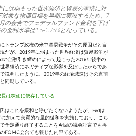
後半には弱まった世界経済と貿易の事情に対
下対象な物価目標を早期に実現するため、7
0月の会合でフェデラルファンド金利を下げ
金利水準は1.5-1.75%となっている。
にトランプ政権の米中貿易戦争がその原因だと言
現だが、2019年に弱まった世界経済は貿易戦争が
edの金融引き締めによって起こった2018年後半の
世界経済にネガティブな影響を及ぼしたからであ
で説明したように、2019年の経済減速はその直前
と同期している。
成長は株価に依存している
氏はこれを緩和と呼びたくないようだが、Fedは
下げに加えて実質的な量的緩和を実施しており、こち
で予定通り終了することを今回の議会証言でも再
のFOMC会合でも報じた内容である。