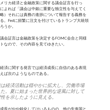
メリカ経済と金融政策に関する議会証言を行っ
によれば「議会は中銀に重要な独立性を与えてく
略）それには責務の進捗について報告する義務を
る。Fedに頻繁に注文を付けているトランプ大統領
ろうか。
議会証言は金融政策を決定するFOMC会合と同様
トなので、その内容を見てゆきたい。
経済に関する発言では経済成長に自信のある表現
えば次のようなものである。
では経済活動は穏やかに拡大し、労働市場
った。夏に始まった世界的な逆風に対して
耐性を示したように見える。
成長がやや鈍化してはいるものの、他の先進国と