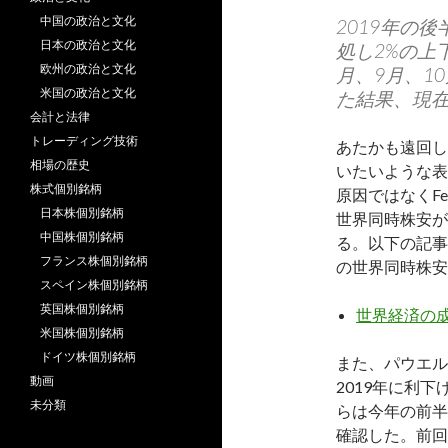
中国の政治と文化
2019年の
日本の政治と文化
処し2%の上
欧州の政治と文化
月、9月、1
米国の政治と文化
た結果、現在の
会計と法律
トレーディング技術
あたかも遠回し
相場の歴史
いたいような表
株式個別銘柄
原因ではなくF
日本株個別銘柄
世界同時株安が
中国株個別銘柄
る。以下の記事
フランス株個別銘柄
の世界同時株安
スペイン株個別銘柄
英国株個別銘柄
世界経済の
米国株個別銘柄
ドイツ株個別銘柄
また、パウエル
動画
2019年に利
未分類
らは今年の前半
確認した。前回