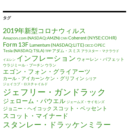
タグ
2019年新型コロナウィルス
Coherent (NYSE:COHR)
Amazon.com (NASDAQ:AMZN)
CNN
Form 13F
Lumentum (NASDAQ:LITE)
OPEC
OECD
Tesla (NASDAQ:TSLA)
アダム・スミス
TPP
アラスター・マクラウド
インフレーション
ウォーレン・バフェット
イエレン
ウラジミール・プーチン
ウラン
エゴン・フォン・グライアーツ
ケン・グリフィン
カール・アイカーン
シリア
ジェイコブ・ロスチャイルド
ジェフリー・ガンドラック
ジェローム・パウエル
ジェームズ・サイモンズ
スコット・ベッセント
ジョニー・ヘイコック
スコット・マイナード
スタンレー・ドラッケンミラー