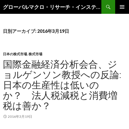
検
グローバルマクロ・リサーチ・インスティテュート
索
コ
メインメ
ン
ニュー
テ
ン
日別アーカイブ: 2016年3月19日
ツ
へ
ス
キ
日本の株式市場
,
株式市場
ッ
国際金融経済分析会合、ジ
プ
ョルゲンソン教授への反論:
日本の生産性は低いの
か？ 法人税減税と消費増
税は善か？
2016年3月19日