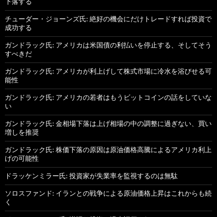
下落する
チューダー・ジョーンズ氏: 絶好の機会にだけトレードすれば投資で
成功する
ガンドラック氏: アメリカは米国債の利払いを停止する、そしてそう
すべきだ
ガンドラック氏: アメリカが利上げして株式市場に冷水を浴びせる可
能性
ガンドラック氏: アメリカの若者はもうビットコインの話をしていな
い
ガンドラック氏: 金相場下落は上げ相場の中の調整に過ぎない、買い
増しを推奨
ガンドラック氏: 株価下落の原因は原油価格高騰によるアメリカ利上
げの可能性
ドラッケンミラー氏: 投資家が失業率を監視するのは無駄
ソロスファンド: イランとの戦争による原油価格上昇はこれからも続
く