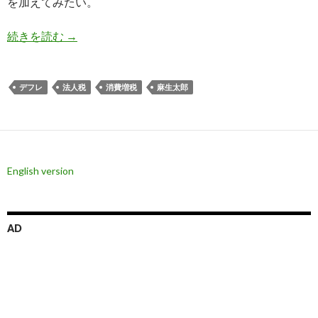
を加えてみたい。
国際金融経済分析会合、ジョルゲンソン教授への
続きを読む
→
デフレ
法人税
消費増税
麻生太郎
English version
AD