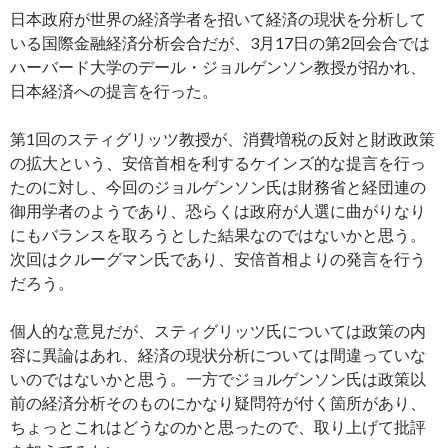
日本政府が世界の経済学者を招いて経済の現状を分析して
いる国際金融経済分析会合だが、3月17日の第2回会合では
ハーバード大学のデール・ジョルゲンソン教授が招かれ、
日本経済への提言を行った。
第1回のスティグリッツ教授が、消費増税の反対と財政政策
の拡大という、安倍首相を利するケインズ的な提言を行っ
たのに対し、今回のジョルゲンソン氏は財務省と経団連の
御用学者のようであり、恐らくは政府が人選に曲がりなり
にもバランスを取ろうとした結果なのではないかと思う。
次回はクルーグマン氏であり、安倍首相よりの発言を行う
だろう。
個人的な意見だが、スティグリッツ氏については政策の内
容に異論はあれ、経済の現状分析については間違っていな
いのではないかと思う。一方でジョルゲンソン氏は政策以
前の経済分析そのものにかなり疑問符が付く箇所があり、
ちょっとこれはどうなのかと思ったので、取り上げて批評