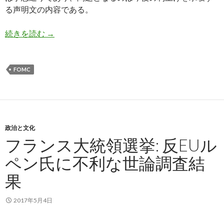
る声明文の内容である。
5月FOMC会合結果: GDP統計を読み切れていな
続きを読む
→
FOMC
政治と文化
フランス大統領選挙: 反EUル
ペン氏に不利な世論調査結
果
2017年5月4日