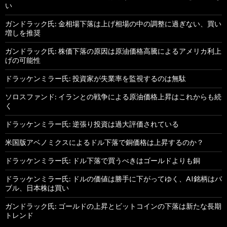
い
ガンドラック氏: 金相場下落は上げ相場の中の調整に過ぎない、買い
増しを推奨
ガンドラック氏: 株価下落の原因は原油価格高騰によるアメリカ利上
げの可能性
ドラッケンミラー氏: 投資家が失業率を監視するのは無駄
ソロスファンド: イランとの戦争による原油価格上昇はこれからも続
く
ドラッケンミラー氏: 逆張り投資は過大評価されている
米国版アベノミクスによるドル下落で銅価格は上昇するのか？
ドラッケンミラー氏: ドル下落で買うべきはゴールドよりも銅
ドラッケンミラー氏: ドルの価値は勝手に下がってゆく、AI銘柄はバ
ブル、日本株は買い
ガンドラック氏: ゴールドの上昇とビットコインの下落は新たな長期
トレンド