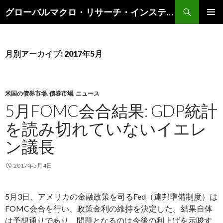
検
グローバルマクロ・リサーチ・インスティテュート
索
コ
メインメ
ン
ニュー
テ
ン
月別アーカイブ: 2017年5月
ツ
へ
ス
キ
米国の債券市場
,
債券市場
,
ニュース
ッ
5月FOMC会合結果: GDP統計
プ
を読み切れていないイエレ
ン議長
2017年5月4日
5月3日、アメリカの金融政策を司るFed（連邦準備制度）は
FOMC会合を行い、政策金利の維持を決定した。結果自体
は予想通りであり、問題となるのは今後の利上げを示唆す