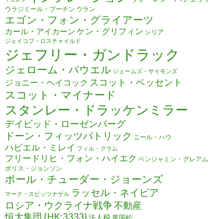
ウラジミール・プーチン
ウラン
エゴン・フォン・グライアーツ
ケン・グリフィン
カール・アイカーン
シリア
ジェイコブ・ロスチャイルド
ジェフリー・ガンドラック
ジェローム・パウエル
ジェームズ・サイモンズ
スコット・ベッセント
ジョニー・ヘイコック
スコット・マイナード
スタンレー・ドラッケンミラー
デイビッド・ローゼンバーグ
ドーン・フィッツパトリック
ニール・ハウ
ハビエル・ミレイ
フィル・グラム
フリードリヒ・フォン・ハイエク
ベンジャミン・グレアム
ボリス・ジョンソン
ポール・チューダー・ジョーンズ
ラッセル・ネイピア
マーク・スピッツナゲル
ロシア・ウクライナ戦争
不動産
恒大集団 (HK:3333)
法人税
黄国松