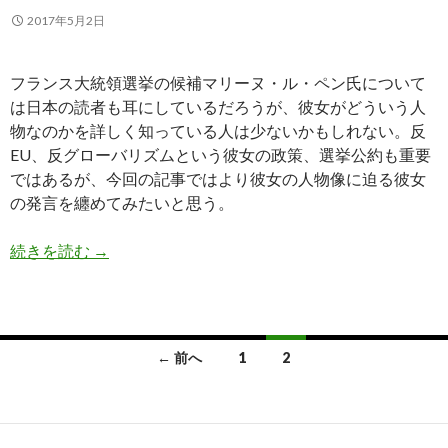
2017年5月2日
フランス大統領選挙の候補マリーヌ・ル・ペン氏について
は日本の読者も耳にしているだろうが、彼女がどういう人
物なのかを詳しく知っている人は少ないかもしれない。反
EU、反グローバリズムという彼女の政策、選挙公約も重要
ではあるが、今回の記事ではより彼女の人物像に迫る彼女
の発言を纏めてみたいと思う。
フランス大統領選挙: ルペン氏の人柄を示す痛烈
続きを読む
→
投
← 前へ
1
2
稿
ナ