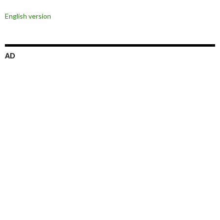
ビ
English version
ゲ
ー
シ
AD
ョ
ン