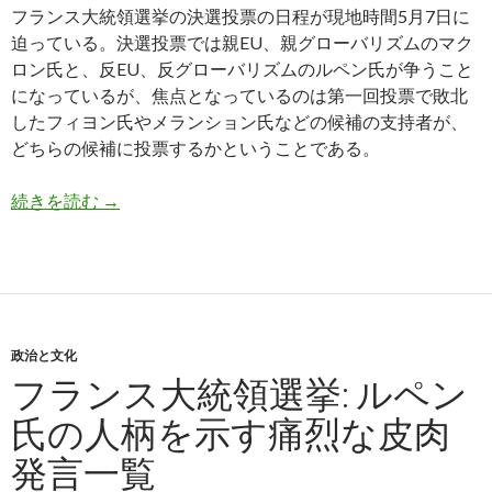
フランス大統領選挙の決選投票の日程が現地時間5月7日に
迫っている。決選投票では親EU、親グローバリズムのマク
ロン氏と、反EU、反グローバリズムのルペン氏が争うこと
になっているが、焦点となっているのは第一回投票で敗北
したフィヨン氏やメランション氏などの候補の支持者が、
どちらの候補に投票するかということである。
フランス大統領選挙: 反EUルペン氏に不利な世論
続きを読む
→
政治と文化
フランス大統領選挙: ルペン
氏の人柄を示す痛烈な皮肉
発言一覧