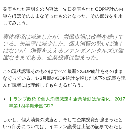
発表された声明文の内容は、先日発表されたGDP統計の内
容をほぼそのままなぞったものとなった。その部分を引用
してみよう。
実体経済は減速したが、労働市場は改善を続けて
いる。失業率は減少した。個人消費の勢いは強く
はないが、消費を支えるファンダメンタルズは強
固なままである。企業投資は強まった。
この現状認識そのものはすべて最新のGDP統計をそのまま
なぞっている。1-3月期のGDP統計を報じた以下の記事を読
んだ読者には理解してもらえるだろう。
トランプ政権で個人消費減速も企業活動は活発化、2017
年第1四半期米国GDP
しかし、個人消費の減速と、そして企業投資が強まったと
いう部分については、イエレン議長は上記の記事でわたし