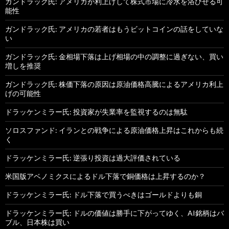
ガンドラック氏: アメリカが利上げして株式市場に冷水を浴びせる可
能性
ガンドラック氏: アメリカの若者はもうビットコインの話をしていな
い
ガンドラック氏: 金相場下落は上げ相場の中の調整に過ぎない、買い
増しを推奨
ガンドラック氏: 株価下落の原因は原油価格高騰によるアメリカ利上
げの可能性
ドラッケンミラー氏: 投資家が失業率を監視するのは無駄
ソロスファンド: イランとの戦争による原油価格上昇はこれからも続
く
ドラッケンミラー氏: 逆張り投資は過大評価されている
米国版アベノミクスによるドル下落で銅価格は上昇するのか？
ドラッケンミラー氏: ドル下落で買うべきはゴールドよりも銅
ドラッケンミラー氏: ドルの価値は勝手に下がってゆく、AI銘柄はバ
ブル、日本株は買い