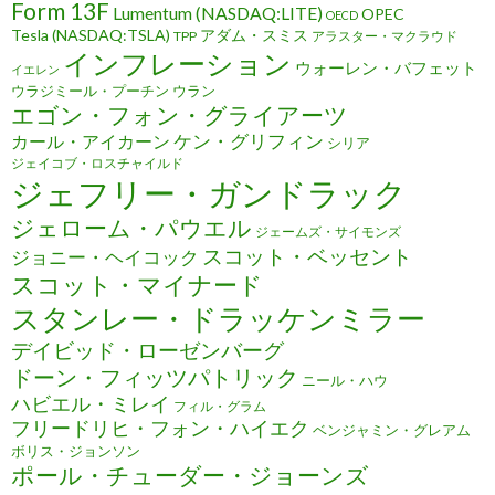
Form 13F
Lumentum (NASDAQ:LITE)
OPEC
OECD
Tesla (NASDAQ:TSLA)
アダム・スミス
TPP
アラスター・マクラウド
インフレーション
ウォーレン・バフェット
イエレン
ウラジミール・プーチン
ウラン
エゴン・フォン・グライアーツ
ケン・グリフィン
カール・アイカーン
シリア
ジェイコブ・ロスチャイルド
ジェフリー・ガンドラック
ジェローム・パウエル
ジェームズ・サイモンズ
スコット・ベッセント
ジョニー・ヘイコック
スコット・マイナード
スタンレー・ドラッケンミラー
デイビッド・ローゼンバーグ
ドーン・フィッツパトリック
ニール・ハウ
ハビエル・ミレイ
フィル・グラム
フリードリヒ・フォン・ハイエク
ベンジャミン・グレアム
ボリス・ジョンソン
ポール・チューダー・ジョーンズ