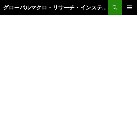
検
グローバルマクロ・リサーチ・インスティテュート
索
コ
メインメ
ン
ニュー
テ
ン
ツ
へ
ス
キ
ッ
プ