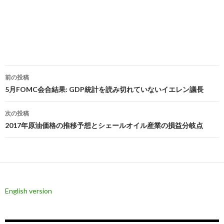
投
前の投稿
稿
5月FOMC会合結果: GDP統計を読み切れていないイエレン議長
ナ
次の投稿
ビ
2017年原油価格の推移予想とシェールオイル産業の損益分岐点
ゲ
ー
シ
English version
ョ
ン