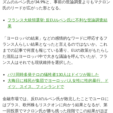
ズムのルペン氏が34.9%と、事前の世論調査よりもマクロン
氏のリードが広がった形となる。
フランス大統領選挙: 反EUルペン氏に不利な世論調査結
果
「ヨーロッパの結束」などの感情的なワードに呼応するフ
ランス人らしい結果となったと言えるのではないか。これ
までの記事で何度も報じている通り、EUの政策がもたらし
た混乱はヨーロッパ中で大きな議論を呼んでいたが、フラ
ンス人はそれでも現状維持を選択した。
パリ同時多発テロの犠牲者130人はドイツが殺した
大晦日に移民が集団でヨーロッパ人女性に性的暴行、ド
イツ、スイス、フィンランドで
金融市場では、反EUのルペン氏が敗北したことでユーロに
はプラス、欧州株もリスクオンに向かう結果となるが、第
一回投票でマクロン氏が勝ち残った段階でこの結果がほぼ