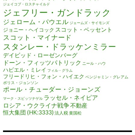
ジェイコブ・ロスチャイルド
ジェフリー・ガンドラック
ジェローム・パウエル
ジェームズ・サイモンズ
スコット・ベッセント
ジョニー・ヘイコック
スコット・マイナード
スタンレー・ドラッケンミラー
デイビッド・ローゼンバーグ
ドーン・フィッツパトリック
ニール・ハウ
ハビエル・ミレイ
フィル・グラム
フリードリヒ・フォン・ハイエク
ベンジャミン・グレアム
ボリス・ジョンソン
ポール・チューダー・ジョーンズ
ラッセル・ネイピア
マーク・スピッツナゲル
ロシア・ウクライナ戦争
不動産
恒大集団 (HK:3333)
法人税
黄国松