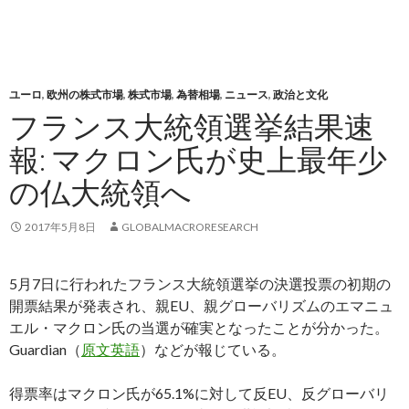
ユーロ
,
欧州の株式市場
,
株式市場
,
為替相場
,
ニュース
,
政治と文化
フランス大統領選挙結果速
報: マクロン氏が史上最年少
の仏大統領へ
2017年5月8日
GLOBALMACRORESEARCH
5月7日に行われたフランス大統領選挙の決選投票の初期の
開票結果が発表され、親EU、親グローバリズムのエマニュ
エル・マクロン氏の当選が確実となったことが分かった。
Guardian（
原文英語
）などが報じている。
得票率はマクロン氏が65.1%に対して反EU、反グローバリ