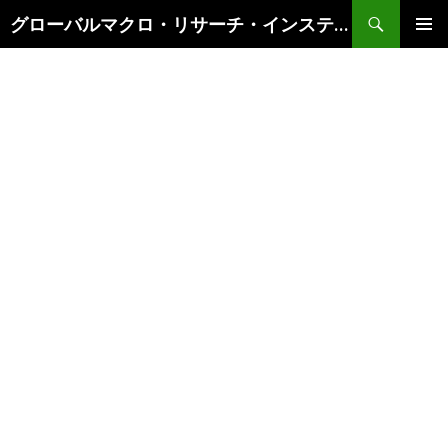
検
グローバルマクロ・リサーチ・インスティテュート
索
コ
メインメ
ン
ニュー
テ
ン
ツ
へ
ス
キ
ッ
プ