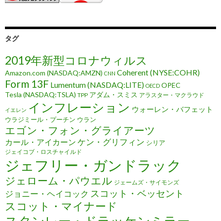
タグ
2019年新型コロナウィルス
Coherent (NYSE:COHR)
Amazon.com (NASDAQ:AMZN)
CNN
Form 13F
Lumentum (NASDAQ:LITE)
OPEC
OECD
Tesla (NASDAQ:TSLA)
アダム・スミス
TPP
アラスター・マクラウド
インフレーション
ウォーレン・バフェット
イエレン
ウラジミール・プーチン
ウラン
エゴン・フォン・グライアーツ
ケン・グリフィン
カール・アイカーン
シリア
ジェイコブ・ロスチャイルド
ジェフリー・ガンドラック
ジェローム・パウエル
ジェームズ・サイモンズ
スコット・ベッセント
ジョニー・ヘイコック
スコット・マイナード