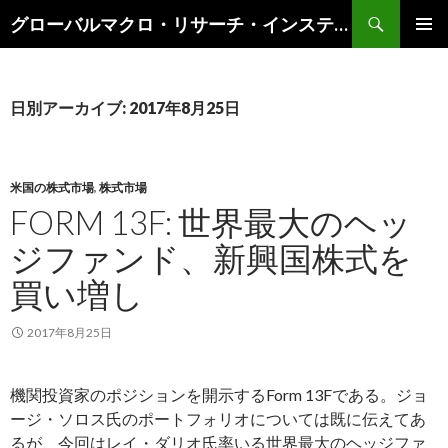
検
グローバルマクロ・リサーチ・インスティテュート
索
コ
メインメ
ン
ニュー
テ
ン
日別アーカイブ: 2017年8月25日
ツ
へ
ス
キ
米国の株式市場
,
株式市場
ッ
FORM 13F: 世界最大のヘッ
プ
ジファンド、新興国株式を
買い増し
2017年8月25日
機関投資家のポジションを開示するForm 13Fである。ジョ
ージ・ソロス氏のポートフォリオについては既に伝えてあ
るが、今回はレイ・ダリオ氏率いる世界最大のヘッジファ