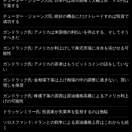
チューダー・ジョーンズ氏: 日本円は高市政権で大幅上昇、ドル円は
下落する
チューダー・ジョーンズ氏: 絶好の機会にだけトレードすれば投資で
成功する
ガンドラック氏: アメリカは米国債の利払いを停止する、そしてそう
すべきだ
ガンドラック氏: アメリカが利上げして株式市場に冷水を浴びせる可
能性
ガンドラック氏: アメリカの若者はもうビットコインの話をしていな
い
ガンドラック氏: 金相場下落は上げ相場の中の調整に過ぎない、買い
増しを推奨
ガンドラック氏: 株価下落の原因は原油価格高騰によるアメリカ利上
げの可能性
ドラッケンミラー氏: 投資家が失業率を監視するのは無駄
ソロスファンド: イランとの戦争による原油価格上昇はこれからも続
く