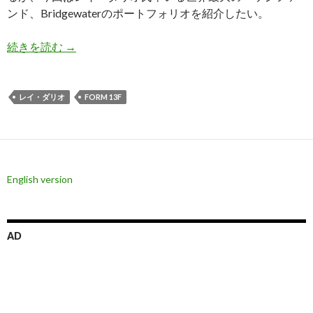
ンド、Bridgewaterのポートフォリオを紹介したい。
Form 13F: 世界最大のヘッジファンド、新興国
続きを読む
→
レイ・ダリオ
FORM 13F
English version
AD