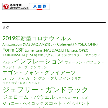
タグ
2019年新型コロナウィルス
Coherent (NYSE:COHR)
Amazon.com (NASDAQ:AMZN)
CNN
Form 13F
Lumentum (NASDAQ:LITE)
OPEC
OECD
Tesla (NASDAQ:TSLA)
アダム・スミス
TPP
アラスター・マクラウド
インフレーション
ウォーレン・バフェット
イエレン
ウラジミール・プーチン
ウラン
エゴン・フォン・グライアーツ
ケン・グリフィン
カール・アイカーン
シリア
ジェイコブ・ロスチャイルド
ジェフリー・ガンドラック
ジェローム・パウエル
ジェームズ・サイモンズ
スコット・ベッセント
ジョニー・ヘイコック