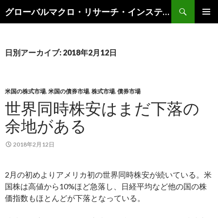
検
グローバルマクロ・リサーチ・インスティテュート
索
コ
メインメ
ン
ニュー
テ
ン
日別アーカイブ: 2018年2月12日
ツ
へ
ス
キ
米国の株式市場
,
米国の債券市場
,
株式市場
,
債券市場
ッ
世界同時株安はまだ下落の
プ
余地がある
2018年2月12日
2月の初めよりアメリカ初の世界同時株安が続いている。米
国株は高値から10%ほど急落し、日経平均など他の国の株
価指数もほとんどが下落となっている。