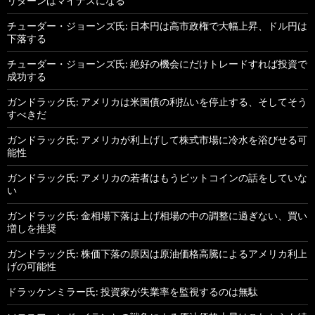
リターンはマイナスになる
チューダー・ジョーンズ氏: 日本円は高市政権で大幅上昇、ドル円は
下落する
チューダー・ジョーンズ氏: 絶好の機会にだけトレードすれば投資で
成功する
ガンドラック氏: アメリカは米国債の利払いを停止する、そしてそう
すべきだ
ガンドラック氏: アメリカが利上げして株式市場に冷水を浴びせる可
能性
ガンドラック氏: アメリカの若者はもうビットコインの話をしていな
い
ガンドラック氏: 金相場下落は上げ相場の中の調整に過ぎない、買い
増しを推奨
ガンドラック氏: 株価下落の原因は原油価格高騰によるアメリカ利上
げの可能性
ドラッケンミラー氏: 投資家が失業率を監視するのは無駄