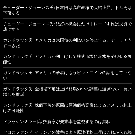
チューダー・ジョーンズ氏: 日本円は高市政権で大幅上昇、ドル円は
下落する
チューダー・ジョーンズ氏: 絶好の機会にだけトレードすれば投資で
成功する
ガンドラック氏: アメリカは米国債の利払いを停止する、そしてそう
すべきだ
ガンドラック氏: アメリカが利上げして株式市場に冷水を浴びせる可
能性
ガンドラック氏: アメリカの若者はもうビットコインの話をしていな
い
ガンドラック氏: 金相場下落は上げ相場の中の調整に過ぎない、買い
増しを推奨
ガンドラック氏: 株価下落の原因は原油価格高騰によるアメリカ利上
げの可能性
ドラッケンミラー氏: 投資家が失業率を監視するのは無駄
ソロスファンド: イランとの戦争による原油価格上昇はこれからも続