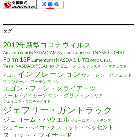
タグ
2019年新型コロナウィルス
Coherent (NYSE:COHR)
Amazon.com (NASDAQ:AMZN)
CNN
Form 13F
Lumentum (NASDAQ:LITE)
OPEC
OECD
Tesla (NASDAQ:TSLA)
アダム・スミス
TPP
アラスター・マクラウド
インフレーション
ウォーレン・バフェット
イエレン
ウラジミール・プーチン
ウラン
エゴン・フォン・グライアーツ
ケン・グリフィン
カール・アイカーン
シリア
ジェイコブ・ロスチャイルド
ジェフリー・ガンドラック
ジェローム・パウエル
ジェームズ・サイモンズ
スコット・ベッセント
ジョニー・ヘイコック
スコット・マイナード