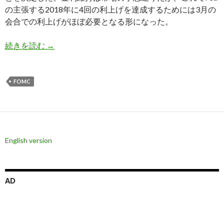
の主張する2018年に4回の利上げを達成するためには3月の
会合での利上げがほぼ必要となる形になった。
1月FOMC会合結果、声明文は明確にタカ派、3
続きを読む
→
FOMC
English version
AD