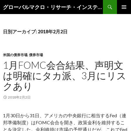
検
グローバルマクロ・リサーチ・インスティテュート
索
コ
メインメ
ン
ニュー
テ
ン
日別アーカイブ: 2018年2月2日
ツ
へ
ス
キ
米国の債券市場
,
債券市場
ッ
1月FOMC会合結果、声明文
プ
は明確にタカ派、3月にリス
クあり
2018年2月2日
1月30日から31日、アメリカの中央銀行に相当するFed（連
邦準備制度）はFOMC会合を開き、政策金利を維持するこ
とを決定した。金利維持は市場の予想通りだが、これでFed