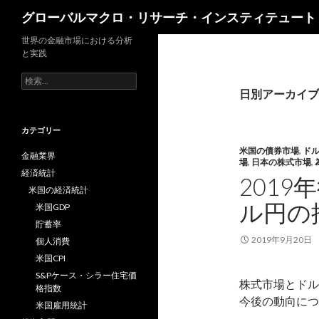
検
グローバルマクロ・リサーチ・インスティテュート
索
世界の金融市場における分析
と実践
検
索:
日別アーカイブ: 
カテゴリー
米国の債券市場
,
ド
金融業界
場
,
日本の株式市場
,
経済統計
201
米国の経済統計
ル円の
米国GDP
貯蓄率
2019年9月20日
個人消費
米国CPI
S&Pケース・シラー住宅価
株式市場とドル
格指数
今後の動向につ
米国雇用統計