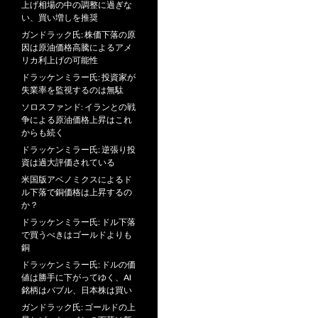
上げ相場の中の調整に過ぎな
い、買い増しを推奨
ガンドラック氏: 株価下落の原
因は原油価格高騰によるアメ
リカ利上げの可能性
ドラッケンミラー氏: 投資家が
失業率を監視するのは無駄
ソロスファンド: イランとの戦
争による原油価格上昇はこれ
からも続く
ドラッケンミラー氏: 逆張り投
資は過大評価されている
米国版アベノミクスによるド
ル下落で銅価格は上昇するの
か？
ドラッケンミラー氏: ドル下落
で買うべきはゴールドよりも
銅
ドラッケンミラー氏: ドルの価
値は勝手に下がってゆく、AI
銘柄はバブル、日本株は買い
ガンドラック氏: ゴールドの上