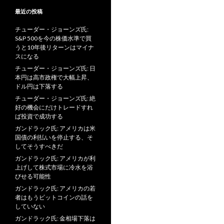
最近の投稿
チューダー・ジョーンズ氏:
S&P 500を今の株価水準で買
うと10年後リターンはマイナ
スになる
チューダー・ジョーンズ氏: 日
本円は高市政権で大幅上昇、
ドル円は下落する
チューダー・ジョーンズ氏: 絶
好の機会にだけトレードすれ
ば投資で成功する
ガンドラック氏: アメリカは米
国債の利払いを停止する、そ
してそうすべきだ
ガンドラック氏: アメリカが利
上げして株式市場に冷水を浴
びせる可能性
ガンドラック氏: アメリカの若
者はもうビットコインの話を
していない
ガンドラック氏: 金相場下落は