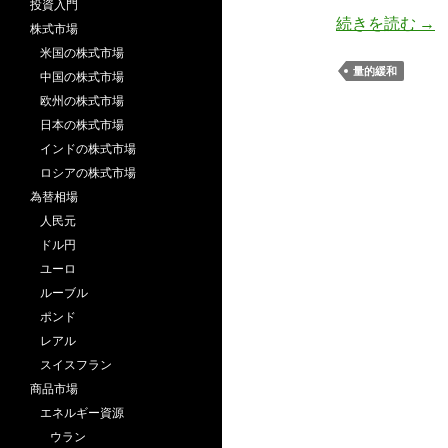
投資入門
20
続きを読む
→
株式市場
米国の株式市場
量的緩和
中国の株式市場
欧州の株式市場
日本の株式市場
インドの株式市場
ロシアの株式市場
為替相場
人民元
ドル円
ユーロ
ルーブル
ポンド
レアル
スイスフラン
商品市場
エネルギー資源
ウラン