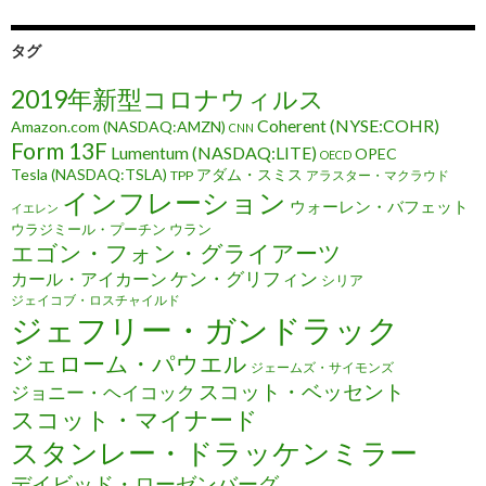
タグ
2019年新型コロナウィルス
Coherent (NYSE:COHR)
Amazon.com (NASDAQ:AMZN)
CNN
Form 13F
Lumentum (NASDAQ:LITE)
OPEC
OECD
Tesla (NASDAQ:TSLA)
アダム・スミス
TPP
アラスター・マクラウド
インフレーション
ウォーレン・バフェット
イエレン
ウラジミール・プーチン
ウラン
エゴン・フォン・グライアーツ
ケン・グリフィン
カール・アイカーン
シリア
ジェイコブ・ロスチャイルド
ジェフリー・ガンドラック
ジェローム・パウエル
ジェームズ・サイモンズ
スコット・ベッセント
ジョニー・ヘイコック
スコット・マイナード
スタンレー・ドラッケンミラー
デイビッド・ローゼンバーグ