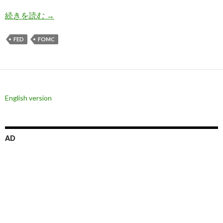
9月FOMC会合結果はややタカ派、利下げは決定
続きを読む
→
FED
FOMC
English version
AD