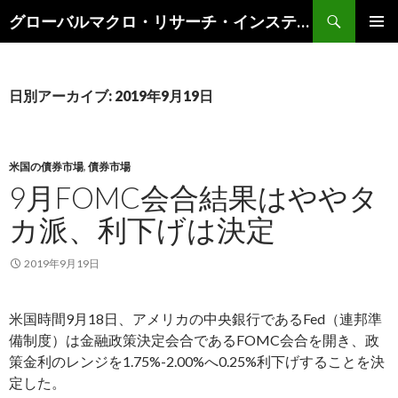
検
グローバルマクロ・リサーチ・インスティテュート
索
コ
メインメ
ン
ニュー
テ
ン
日別アーカイブ: 2019年9月19日
ツ
へ
ス
キ
米国の債券市場
,
債券市場
ッ
9月FOMC会合結果はややタ
プ
カ派、利下げは決定
2019年9月19日
米国時間9月18日、アメリカの中央銀行であるFed（連邦準
備制度）は金融政策決定会合であるFOMC会合を開き、政
策金利のレンジを1.75%-2.00%へ0.25%利下げすることを決
定した。