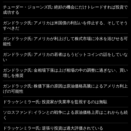
チューダー・ジョーンズ氏: 絶好の機会にだけトレードすれば投資で
成功する
ガンドラック氏: アメリカは米国債の利払いを停止する、そしてそう
すべきだ
ガンドラック氏: アメリカが利上げして株式市場に冷水を浴びせる可
能性
ガンドラック氏: アメリカの若者はもうビットコインの話をしていな
い
ガンドラック氏: 金相場下落は上げ相場の中の調整に過ぎない、買い
増しを推奨
ガンドラック氏: 株価下落の原因は原油価格高騰によるアメリカ利上
げの可能性
ドラッケンミラー氏: 投資家が失業率を監視するのは無駄
ソロスファンド: イランとの戦争による原油価格上昇はこれからも続
く
ドラッケンミラー氏: 逆張り投資は過大評価されている