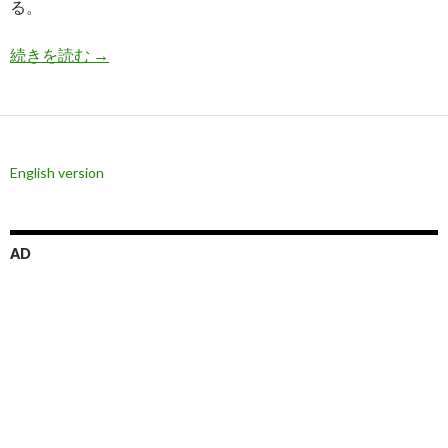
る。
米国経済、個人消費が鈍化、インフレは止まらず
続きを読む
→
English version
AD