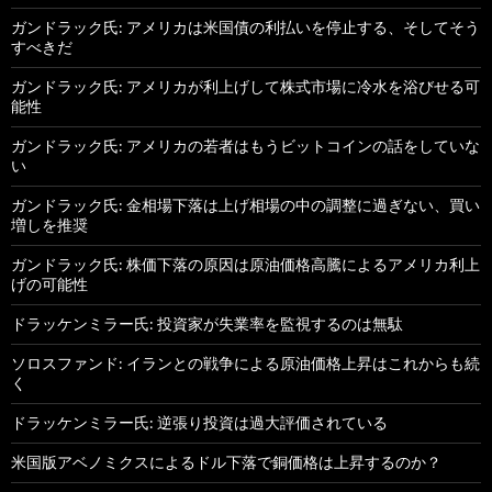
ガンドラック氏: アメリカは米国債の利払いを停止する、そしてそう
すべきだ
ガンドラック氏: アメリカが利上げして株式市場に冷水を浴びせる可
能性
ガンドラック氏: アメリカの若者はもうビットコインの話をしていな
い
ガンドラック氏: 金相場下落は上げ相場の中の調整に過ぎない、買い
増しを推奨
ガンドラック氏: 株価下落の原因は原油価格高騰によるアメリカ利上
げの可能性
ドラッケンミラー氏: 投資家が失業率を監視するのは無駄
ソロスファンド: イランとの戦争による原油価格上昇はこれからも続
く
ドラッケンミラー氏: 逆張り投資は過大評価されている
米国版アベノミクスによるドル下落で銅価格は上昇するのか？