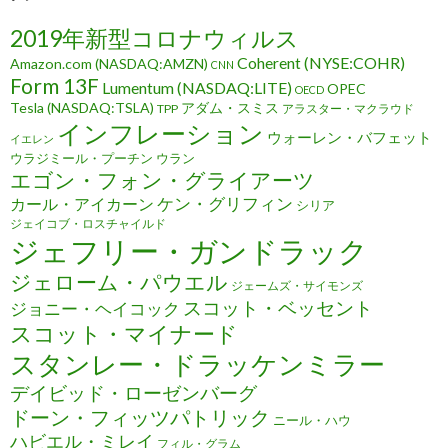
2019年新型コロナウィルス
Coherent (NYSE:COHR)
Amazon.com (NASDAQ:AMZN)
CNN
Form 13F
Lumentum (NASDAQ:LITE)
OPEC
OECD
Tesla (NASDAQ:TSLA)
アダム・スミス
TPP
アラスター・マクラウド
インフレーション
ウォーレン・バフェット
イエレン
ウラジミール・プーチン
ウラン
エゴン・フォン・グライアーツ
ケン・グリフィン
カール・アイカーン
シリア
ジェイコブ・ロスチャイルド
ジェフリー・ガンドラック
ジェローム・パウエル
ジェームズ・サイモンズ
スコット・ベッセント
ジョニー・ヘイコック
スコット・マイナード
スタンレー・ドラッケンミラー
デイビッド・ローゼンバーグ
ドーン・フィッツパトリック
ニール・ハウ
ハビエル・ミレイ
フィル・グラム