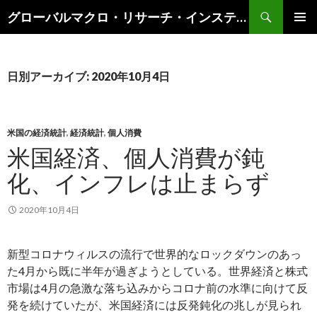
検
グローバルマクロ・リサーチ・インスティテュート
索
コ
メインメ
ン
ニュー
テ
ン
日別アーカイブ: 2020年10月4日
ツ
へ
ス
キ
米国の経済統計
,
経済統計
,
個人消費
ッ
米国経済、個人消費が鈍
プ
化、インフレは止まらず
2020年10月4日
新型コロナウィルスの流行で世界的なロックダウンのあっ
た4月から既に半年が過ぎようとしている。世界経済と株式
市場は4月の急激な落ち込みからコロナ前の水準に向けて反
発を続けていたが、米国経済には反発鈍化の兆しが見られ