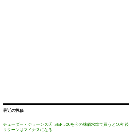
最近の投稿
チューダー・ジョーンズ氏: S&P 500を今の株価水準で買うと10年後
リターンはマイナスになる