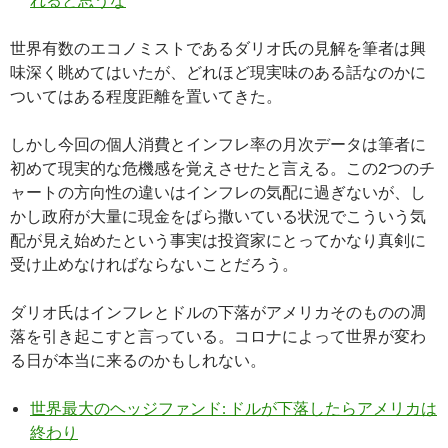
世界有数のエコノミストであるダリオ氏の見解を筆者は興
味深く眺めてはいたが、どれほど現実味のある話なのかに
ついてはある程度距離を置いてきた。
しかし今回の個人消費とインフレ率の月次データは筆者に
初めて現実的な危機感を覚えさせたと言える。この2つのチ
ャートの方向性の違いはインフレの気配に過ぎないが、し
かし政府が大量に現金をばら撒いている状況でこういう気
配が見え始めたという事実は投資家にとってかなり真剣に
受け止めなければならないことだろう。
ダリオ氏はインフレとドルの下落がアメリカそのものの凋
落を引き起こすと言っている。コロナによって世界が変わ
る日が本当に来るのかもしれない。
世界最大のヘッジファンド: ドルが下落したらアメリカは
終わり