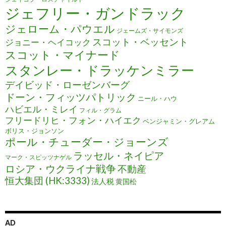
ジェフリー・ガンドラック
ジェローム・パウエル
ジェームズ・サイモンズ
スコット・ベッセント
ジョニー・ヘイコック
スコット・マイナード
スタンレー・ドラッケンミラー
デイビッド・ローゼンバーグ
ドーン・フィッツパトリック
ニール・ハウ
ハビエル・ミレイ
フィル・グラム
フリードリヒ・フォン・ハイエク
ベンジャミン・グレアム
ボリス・ジョンソン
ポール・チューダー・ジョーンズ
ラッセル・ネイピア
マーク・スピッツナゲル
ロシア・ウクライナ戦争
不動産
恒大集団 (HK:3333)
法人税
黄国松
AD