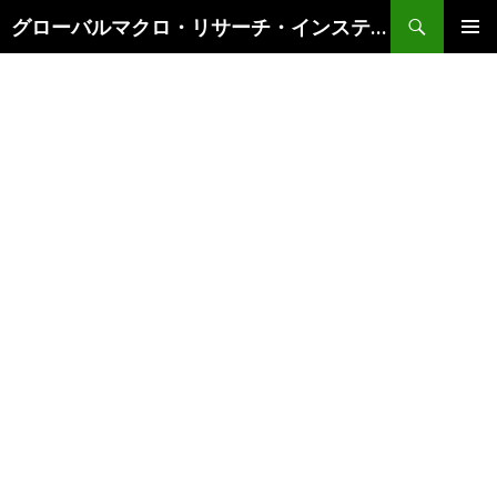
検
グローバルマクロ・リサーチ・インスティテュート
索
コ
メインメ
ン
ニュー
テ
ン
ツ
へ
ス
キ
ッ
プ