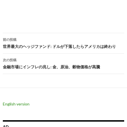
投
前の投稿
稿
世界最大のヘッジファンド: ドルが下落したらアメリカは終わり
ナ
次の投稿
ビ
金融市場にインフレの兆し: 金、原油、穀物価格が高騰
ゲ
ー
シ
English version
ョ
ン
AD