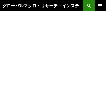
検
グローバルマクロ・リサーチ・インスティテュート
索
コ
メインメ
ン
ニュー
テ
ン
ツ
へ
ス
キ
ッ
プ