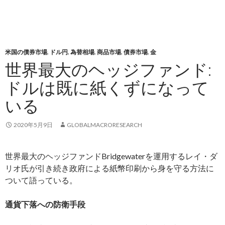
米国の債券市場
,
ドル円
,
為替相場
,
商品市場
,
債券市場
,
金
世界最大のヘッジファンド:
ドルは既に紙くずになって
いる
2020年5月9日
GLOBALMACRORESEARCH
世界最大のヘッジファンドBridgewaterを運用するレイ・ダ
リオ氏が引き続き政府による紙幣印刷から身を守る方法に
ついて語っている。
通貨下落への防衛手段