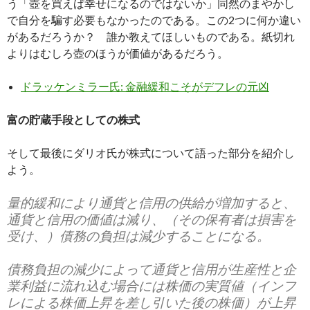
う「壺を買えば幸せになるのではないか」同然のまやかし
で自分を騙す必要もなかったのである。この2つに何か違い
があるだろうか？ 誰か教えてほしいものである。紙切れ
よりはむしろ壺のほうが価値があるだろう。
ドラッケンミラー氏: 金融緩和こそがデフレの元凶
富の貯蔵手段としての株式
そして最後にダリオ氏が株式について語った部分を紹介し
よう。
量的緩和により通貨と信用の供給が増加すると、
通貨と信用の価値は減り、（その保有者は損害を
受け、）債務の負担は減少することになる。
債務負担の減少によって通貨と信用が生産性と企
業利益に流れ込む場合には株価の実質値（インフ
レによる株価上昇を差し引いた後の株価）が上昇