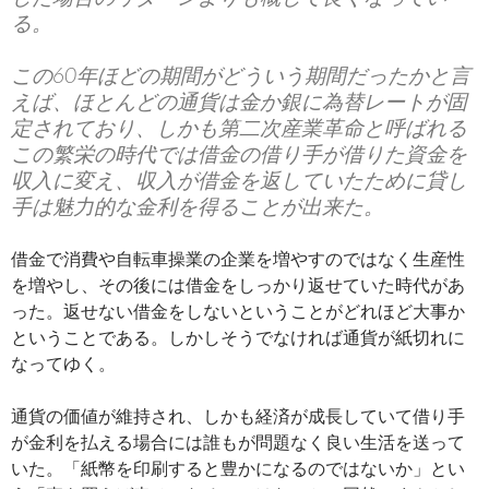
る。
この60年ほどの期間がどういう期間だったかと言
えば、ほとんどの通貨は金か銀に為替レートが固
定されており、しかも第二次産業革命と呼ばれる
この繁栄の時代では借金の借り手が借りた資金を
収入に変え、収入が借金を返していたために貸し
手は魅力的な金利を得ることが出来た。
借金で消費や自転車操業の企業を増やすのではなく生産性
を増やし、その後には借金をしっかり返せていた時代があ
った。返せない借金をしないということがどれほど大事か
ということである。しかしそうでなければ通貨が紙切れに
なってゆく。
通貨の価値が維持され、しかも経済が成長していて借り手
が金利を払える場合には誰もが問題なく良い生活を送って
いた。「紙幣を印刷すると豊かになるのではないか」とい