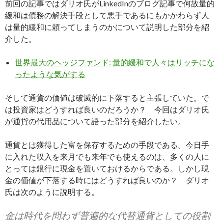
前回の記事ではダリオ氏がLinkedInのブログ記事で何故量的
緩和は債務の解決手段として悪手であるにもかかわらず人
は量的緩和に頼ってしまうのかについて説明した部分を紹
介した。
世界最大のヘッジファンド: 量的緩和で人々はリッチにな
ったような気がする
そして通貨の価値は破滅的に下落すると主張していた。で
は投資家はどうすれば良いのだろうか？ 今回はダリオ氏
が通貨の代用品について語った部分を紹介したい。
通貨とは獲得した富を保存するための手段である。今日手
に入れた収入を来月でも来年でも使えるのは、多くの人に
とっては銀行に現金を置いておけるからである。しかし現
金の価値が下落する時にはどうすれば良いのか？ ダリオ
氏は次のように説明する。
金は時代を問わず普遍的な代替通貨としての役割