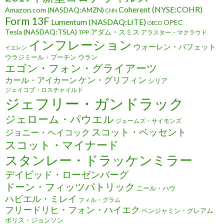
Coherent (NYSE:COHR)
Amazon.com (NASDAQ:AMZN)
CNN
Form 13F
Lumentum (NASDAQ:LITE)
OPEC
OECD
Tesla (NASDAQ:TSLA)
アダム・スミス
TPP
アラスター・マクラウド
インフレーション
ウォーレン・バフェット
イエレン
ウラジミール・プーチン
ウラン
エゴン・フォン・グライアーツ
ケン・グリフィン
カール・アイカーン
シリア
ジェイコブ・ロスチャイルド
ジェフリー・ガンドラック
ジェローム・パウエル
ジェームズ・サイモンズ
スコット・ベッセント
ジョニー・ヘイコック
スコット・マイナード
スタンレー・ドラッケンミラー
デイビッド・ローゼンバーグ
ドーン・フィッツパトリック
ニール・ハウ
ハビエル・ミレイ
フィル・グラム
フリードリヒ・フォン・ハイエク
ベンジャミン・グレアム
ボリス・ジョンソン