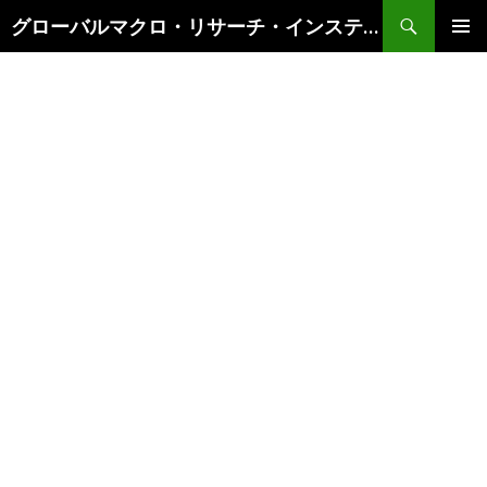
検
グローバルマクロ・リサーチ・インスティテュート
索
コ
メインメ
ン
ニュー
テ
ン
ツ
へ
ス
キ
ッ
プ