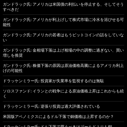
ガンドラック氏: アメリカは米国債の利払いを停止する、そしてそう
すべきだ
ガンドラック氏: アメリカが利上げして株式市場に冷水を浴びせる可
能性
ガンドラック氏: アメリカの若者はもうビットコインの話をしていな
い
ガンドラック氏: 金相場下落は上げ相場の中の調整に過ぎない、買い
増しを推奨
ガンドラック氏: 株価下落の原因は原油価格高騰によるアメリカ利上
げの可能性
ドラッケンミラー氏: 投資家が失業率を監視するのは無駄
ソロスファンド: イランとの戦争による原油価格上昇はこれからも続
く
ドラッケンミラー氏: 逆張り投資は過大評価されている
米国版アベノミクスによるドル下落で銅価格は上昇するのか？
ドラッケンミラー氏: ドル下落で買うべきはゴールドよりも銅