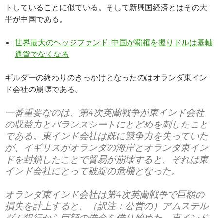
トしていることに似ている。そして新興国経済とはその大
半が中国である。
世界最大のヘッジファンド: 中国が覇権を握りドルは基軸
通貨でなくなる
ギルダーの終わりのきっかけとなったのはオランダ東イン
ド会社の崩壊である。
一番重要なのは、第4次英蘭戦争が東インド会社
の収益力とバランスシートにとどめを刺したこと
である。東インド会社は既に競争力を失っていた
が、イギリスがオランダの海岸とオランダ東イン
ドを封鎖したことで貿易が崩壊すると、それは東
インド会社にとって破綻の危機となった。
オランダ東インド会社は第4次英蘭戦争で巨額の
損失を計上すると、（訳注：公営の）アムステル
ダム銀行から巨額の借金を借り始めた。東インド