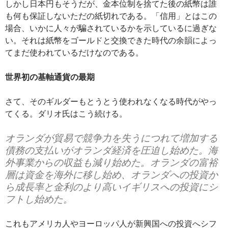
しかし日本円もそうだが、金本位制を捨てた後の紙幣は誰
も何も保証しないただの紙切れである。「信用」とはこの
場合、いかに人々が騙されているかを示しているに過ぎな
い。それは紙幣をゴールドと交換できた時代の余韻によっ
てまだ使われているだけなのである。
世界初の基軸通貨の最期
さて、そのギルダーもとうとう使われなくなる時代がやっ
てくる。ダリオ氏はこう続ける。
オランダが貿易で競争力を失うにつれて増加する
債務の支払いがオランダ経済を圧迫し始めた。海
外事業からの収益も減り始めた。オランダの富裕
層は資金を海外に移し始め、オランダへの投資か
ら成長率と金利のより高いイギリスへの投資にシ
フトし始めた。
これもアメリカ人やヨーロッパ人が新興国への投資へシフ