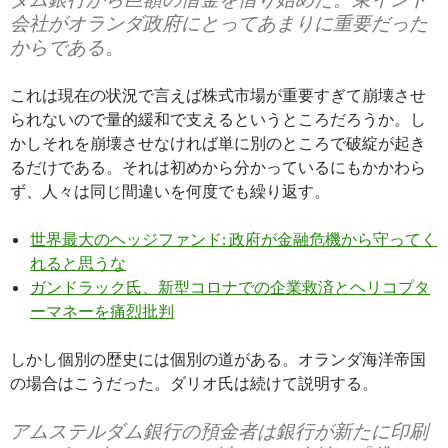
会社がオランダ政府にとってあまりに重要だった
からである。
これは現在の状況で言えば株式市場が重要すぎて崩壊させ
られないので量的緩和で支えるというところだろうか。し
かしそれを崩壊させなければ単に別のところで破綻が起き
るだけである。それは初めから分かっているにもかかわら
ず、人々は同じ間違いを何度でも繰り返す。
世界最大のヘッジファンド: 政府が金融危機から守ってく
れると思うな
ガンドラック氏、新型コロナでの企業救済とヘリコプタ
ーマネーを痛烈批判
しかし個別の歴史には個別の道がある。オランダ海洋帝国
の場合はこうだった。ダリオ氏は続けて説明する。
アムステルダム銀行の預金者は銀行が新たに印刷