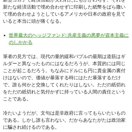
新たな経済活動で埋め合わせずに印刷した紙幣をばら撒い
て埋め合わせようとしているアメリカや日本の政府を見て
いると本当に頭が痛くなる。
世界最大のヘッジファンド: 共産主義の悪夢が資本主義に
のしかかる
筆者の見方では、現代の量的緩和バブルの最期は道筋はギ
ルダーと異なったものにはなるだろうが、本質的には同じ
ことが起こるだろう。ちなみにドルにも円に貴金属の裏付
けはないので、価値が暴落する時にはただ暴落するだけ
で、誰も何かと交換してくれたりはしない。ただの紙切れ
をただの紙切れと気付かずに持っている人間の責任という
ことである。
冷たいようだが、文句は是非政府に言ってもらいたいもの
である。しかし誰も言わない。だからあなたがたは政治家
に騙され続けるのである。