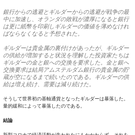
銀行からの逃避とギルダーからの逃避が戦争の最
中に加速し、オランダの敗戦が濃厚になると銀行
は更に紙幣を印刷しギルダーの価値を薄めなけれ
ばならなくなると予想された。
ギルダーは貴金属の裏付けがあったが、ギルダー
の供給が増加すると状況を理解した投資家たちは
ギルダーの金と銀への交換を要求した。金と銀へ
交換要求は結局アムステルダム銀行の貴金属の貯
蔵が空になるまで続いたのである。ギルダーの供
給は増え続け、需要は減り続けた。
そうして世界初の基軸通貨となったギルダーは暴落した。
量的緩和によって暴落したのである。
結論
新型コロナで経済活動が失われたにもかかわらず、それを