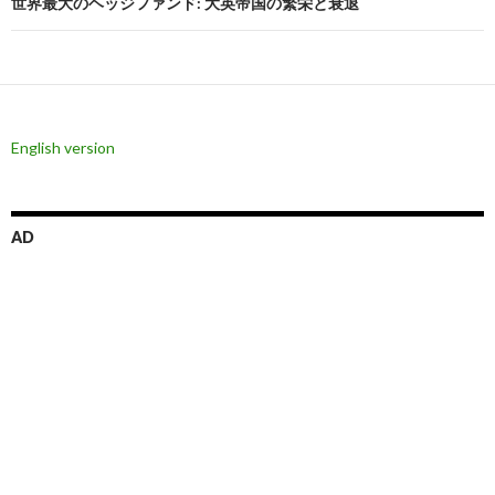
ビ
世界最大のヘッジファンド: 大英帝国の繁栄と衰退
ゲ
ー
シ
English version
ョ
ン
AD