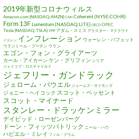
2019年新型コロナウィルス
Coherent (NYSE:COHR)
Amazon.com (NASDAQ:AMZN)
CNN
Form 13F
Lumentum (NASDAQ:LITE)
OPEC
OECD
Tesla (NASDAQ:TSLA)
アダム・スミス
TPP
アラスター・マクラウド
インフレーション
ウォーレン・バフェット
イエレン
ウラジミール・プーチン
ウラン
エゴン・フォン・グライアーツ
ケン・グリフィン
カール・アイカーン
シリア
ジェイコブ・ロスチャイルド
ジェフリー・ガンドラック
ジェローム・パウエル
ジェームズ・サイモンズ
スコット・ベッセント
ジョニー・ヘイコック
スコット・マイナード
スタンレー・ドラッケンミラー
デイビッド・ローゼンバーグ
ドーン・フィッツパトリック
ニール・ハウ
ハビエル・ミレイ
フィル・グラム