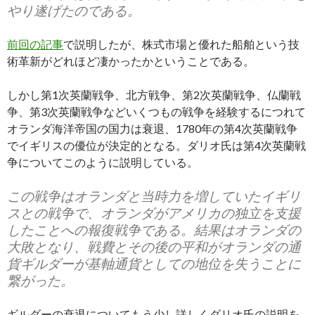
やり遂げたのである。
前回の記事
で説明したが、株式市場と優れた船舶という技
術革新がどれほど凄かったかということである。
しかし第1次英蘭戦争、北方戦争、第2次英蘭戦争、仏蘭戦
争、第3次英蘭戦争などいくつもの戦争を経験するにつれて
オランダ海洋帝国の国力は衰退、1780年の第4次英蘭戦争
でイギリスの優位が決定的となる。ダリオ氏は第4次英蘭戦
争についてこのように説明している。
この戦争はオランダと当時力を増していたイギリ
スとの戦争で、オランダがアメリカの独立を支援
したことへの報復戦争である。結果はオランダの
大敗となり、戦費とその後の平和がオランダの通
貨ギルダーが基軸通貨としての地位を失うことに
繋がった。
ギルダーの衰退についてもう少し詳しくダリオ氏の説明を