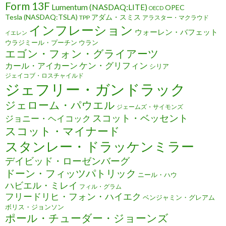
Form 13F
Lumentum (NASDAQ:LITE)
OPEC
OECD
Tesla (NASDAQ:TSLA)
アダム・スミス
TPP
アラスター・マクラウド
インフレーション
ウォーレン・バフェット
イエレン
ウラジミール・プーチン
ウラン
エゴン・フォン・グライアーツ
ケン・グリフィン
カール・アイカーン
シリア
ジェイコブ・ロスチャイルド
ジェフリー・ガンドラック
ジェローム・パウエル
ジェームズ・サイモンズ
スコット・ベッセント
ジョニー・ヘイコック
スコット・マイナード
スタンレー・ドラッケンミラー
デイビッド・ローゼンバーグ
ドーン・フィッツパトリック
ニール・ハウ
ハビエル・ミレイ
フィル・グラム
フリードリヒ・フォン・ハイエク
ベンジャミン・グレアム
ボリス・ジョンソン
ポール・チューダー・ジョーンズ