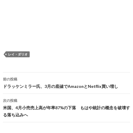
レイ・ダリオ
投
前の投稿
稿
ドラッケンミラー氏、3月の底値でAmazonとNetflix買い増し
ナ
次の投稿
ビ
米国、4月小売売上高が年率87%の下落 もはや統計の概念を破壊す
る落ち込みへ
ゲ
ー