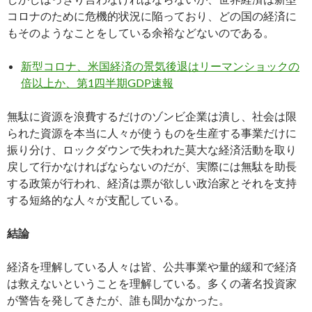
コロナのために危機的状況に陥っており、どの国の経済に
もそのようなことをしている余裕などないのである。
新型コロナ、米国経済の景気後退はリーマンショックの
倍以上か、第1四半期GDP速報
無駄に資源を浪費するだけのゾンビ企業は潰し、社会は限
られた資源を本当に人々が使うものを生産する事業だけに
振り分け、ロックダウンで失われた莫大な経済活動を取り
戻して行かなければならないのだが、実際には無駄を助長
する政策が行われ、経済は票が欲しい政治家とそれを支持
する短絡的な人々が支配している。
結論
経済を理解している人々は皆、公共事業や量的緩和で経済
は救えないということを理解している。多くの著名投資家
が警告を発してきたが、誰も聞かなかった。