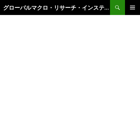
検
グローバルマクロ・リサーチ・インスティテュート
索
コ
メインメ
ン
ニュー
テ
ン
ツ
へ
ス
キ
ッ
プ