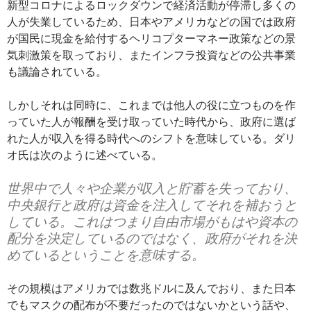
新型コロナによるロックダウンで経済活動が停滞し多くの
人が失業しているため、日本やアメリカなどの国では政府
が国民に現金を給付するヘリコプターマネー政策などの景
気刺激策を取っており、またインフラ投資などの公共事業
も議論されている。
しかしそれは同時に、これまでは他人の役に立つものを作
っていた人が報酬を受け取っていた時代から、政府に選ば
れた人が収入を得る時代へのシフトを意味している。ダリ
オ氏は次のように述べている。
世界中で人々や企業が収入と貯蓄を失っており、
中央銀行と政府は資金を注入してそれを補おうと
している。これはつまり自由市場がもはや資本の
配分を決定しているのではなく、政府がそれを決
めているということを意味する。
その規模はアメリカでは数兆ドルに及んでおり、また日本
でもマスクの配布が不要だったのではないかという話や、