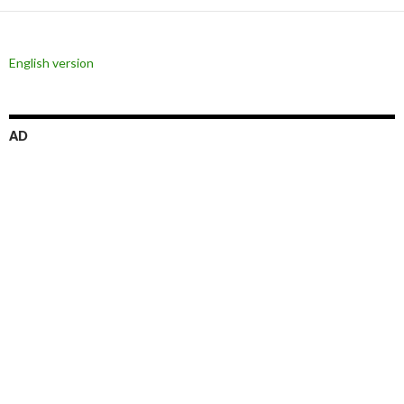
シ
ョ
English version
ン
AD