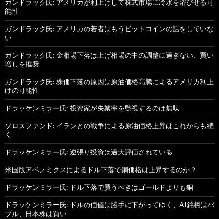
ガンドラック氏: アメリカが利上げして株式市場に冷水を浴びせる可
能性
ガンドラック氏: アメリカの若者はもうビットコインの話をしていな
い
ガンドラック氏: 金相場下落は上げ相場の中の調整に過ぎない、買い
増しを推奨
ガンドラック氏: 株価下落の原因は原油価格高騰によるアメリカ利上
げの可能性
ドラッケンミラー氏: 投資家が失業率を監視するのは無駄
ソロスファンド: イランとの戦争による原油価格上昇はこれからも続
く
ドラッケンミラー氏: 逆張り投資は過大評価されている
米国版アベノミクスによるドル下落で銅価格は上昇するのか？
ドラッケンミラー氏: ドル下落で買うべきはゴールドよりも銅
ドラッケンミラー氏: ドルの価値は勝手に下がってゆく、AI銘柄はバ
ブル、日本株は買い