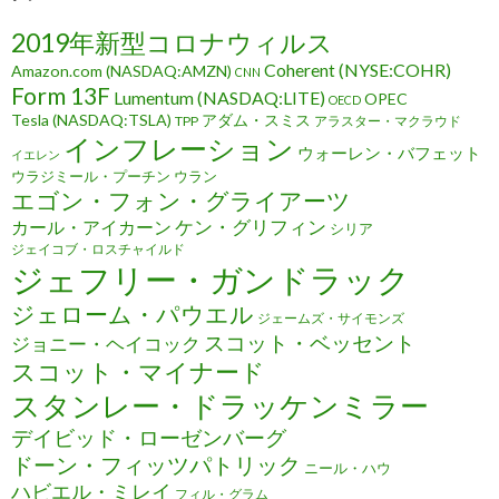
2019年新型コロナウィルス
Coherent (NYSE:COHR)
Amazon.com (NASDAQ:AMZN)
CNN
Form 13F
Lumentum (NASDAQ:LITE)
OPEC
OECD
Tesla (NASDAQ:TSLA)
アダム・スミス
TPP
アラスター・マクラウド
インフレーション
ウォーレン・バフェット
イエレン
ウラジミール・プーチン
ウラン
エゴン・フォン・グライアーツ
ケン・グリフィン
カール・アイカーン
シリア
ジェイコブ・ロスチャイルド
ジェフリー・ガンドラック
ジェローム・パウエル
ジェームズ・サイモンズ
スコット・ベッセント
ジョニー・ヘイコック
スコット・マイナード
スタンレー・ドラッケンミラー
デイビッド・ローゼンバーグ
ドーン・フィッツパトリック
ニール・ハウ
ハビエル・ミレイ
フィル・グラム