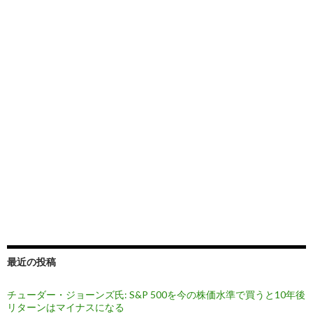
最近の投稿
チューダー・ジョーンズ氏: S&P 500を今の株価水準で買うと10年後
リターンはマイナスになる