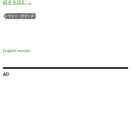
サマーズ氏: 中国覇権論は30年前の日本覇権論と
続きを読む
→
ラリー・サマーズ
English version
AD