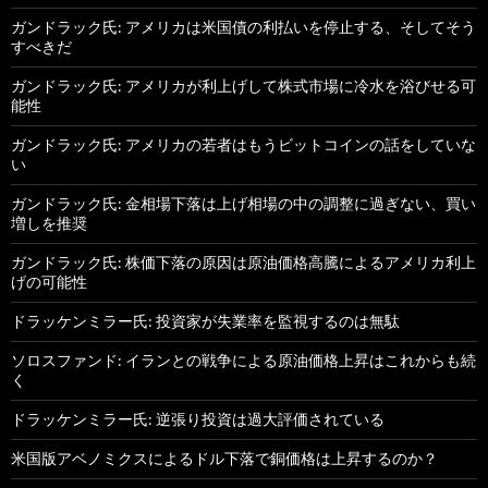
ガンドラック氏: アメリカは米国債の利払いを停止する、そしてそう
すべきだ
ガンドラック氏: アメリカが利上げして株式市場に冷水を浴びせる可
能性
ガンドラック氏: アメリカの若者はもうビットコインの話をしていな
い
ガンドラック氏: 金相場下落は上げ相場の中の調整に過ぎない、買い
増しを推奨
ガンドラック氏: 株価下落の原因は原油価格高騰によるアメリカ利上
げの可能性
ドラッケンミラー氏: 投資家が失業率を監視するのは無駄
ソロスファンド: イランとの戦争による原油価格上昇はこれからも続
く
ドラッケンミラー氏: 逆張り投資は過大評価されている
米国版アベノミクスによるドル下落で銅価格は上昇するのか？