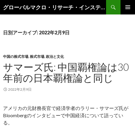
検
グローバルマクロ・リサーチ・インスティテュート
索
コ
メインメ
ン
ニュー
テ
ン
日別アーカイブ: 2022年2月9日
ツ
へ
ス
キ
中国の株式市場
,
株式市場
,
政治と文化
ッ
サマーズ氏: 中国覇権論は30
プ
年前の日本覇権論と同じ
2022年2月9日
アメリカの元財務長官で経済学者のラリー・サマーズ氏が
Bloombergのインタビューで中国経済について語ってい
る。