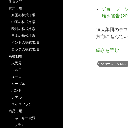
投資入門
株式市場
ジョージ・
米国の株式市場
壊を警告 (202
中国の株式市場
欧州の株式市場
恒大集団のデフ
日本の株式市場
方向に進んでい
インドの株式市場
ソロ
ロシアの株式市場
続きを読む
→
為替相場
人民元
ジョージ・ソロス
ドル円
ユーロ
ルーブル
ポンド
レアル
スイスフラン
商品市場
エネルギー資源
ウラン