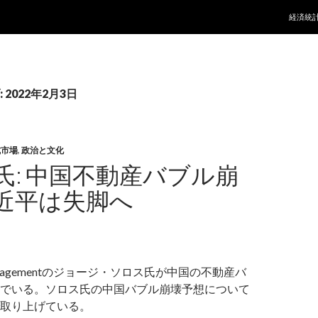
コンテ
経済統
2022年2月3日
式市場
,
政治と文化
氏: 中国不動産バブル崩
近平は失脚へ
d Managementのジョージ・ソロス氏が中国の不動産バ
でいる。ソロス氏の中国バブル崩壊予想について
取り上げている。