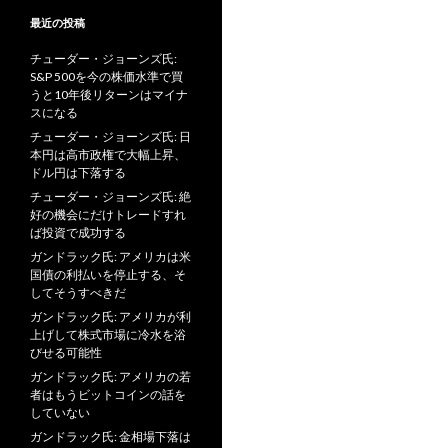
最近の投稿
チューダー・ジョーンズ氏:
S&P 500を今の株価水準で買
うと10年後リターンはマイナ
スになる
チューダー・ジョーンズ氏: 日
本円は高市政権で大幅上昇、
ドル円は下落する
チューダー・ジョーンズ氏: 絶
好の機会にだけトレードすれ
ば投資で成功する
ガンドラック氏: アメリカは米
国債の利払いを停止する、そ
してそうすべきだ
ガンドラック氏: アメリカが利
上げして株式市場に冷水を浴
びせる可能性
ガンドラック氏: アメリカの若
者はもうビットコインの話を
していない
ガンドラック氏: 金相場下落は