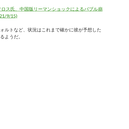
ソロス氏、中国版リーマンショックによるバブル崩
1/9/15)
ォルトなど、状況はこれまで確かに彼が予想した
るようだ。
ス氏: 中国不動産バブル崩壊で習近平は失脚へ