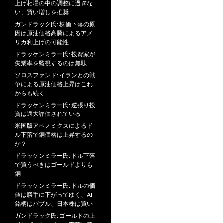
上げ相場の中の調整に過ぎな
い、買い増しを推奨
ガンドラック氏: 株価下落の原
因は原油価格高騰によるアメ
リカ利上げの可能性
ドラッケンミラー氏: 投資家が
失業率を監視するのは無駄
ソロスファンド: イランとの戦
争による原油価格上昇はこれ
からも続く
ドラッケンミラー氏: 逆張り投
資は過大評価されている
米国版アベノミクスによるド
ル下落で銅価格は上昇するの
か？
ドラッケンミラー氏: ドル下落
で買うべきはゴールドよりも
銅
ドラッケンミラー氏: ドルの価
値は勝手に下がってゆく、AI
銘柄はバブル、日本株は買い
ガンドラック氏: ゴールドの上