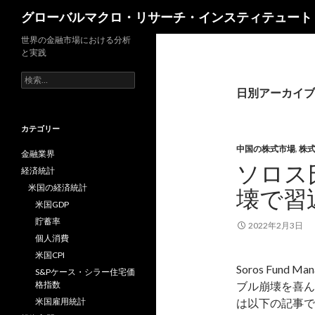
検
グローバルマクロ・リサーチ・インスティテュート
索
世界の金融市場における分析
と実践
検
索:
日別アーカイブ: 
カテゴリー
中国の株式市場
,
株
金融業界
ソロス
経済統計
米国の経済統計
壊で習
米国GDP
貯蓄率
2022年2月3日
個人消費
米国CPI
Soros Fun
S&Pケース・シラー住宅価
格指数
ブル崩壊を喜ん
米国雇用統計
は以下の記事で