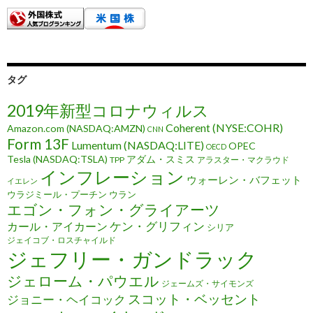
タグ
2019年新型コロナウィルス
Coherent (NYSE:COHR)
Amazon.com (NASDAQ:AMZN)
CNN
Form 13F
Lumentum (NASDAQ:LITE)
OPEC
OECD
Tesla (NASDAQ:TSLA)
アダム・スミス
TPP
アラスター・マクラウド
インフレーション
ウォーレン・バフェット
イエレン
ウラジミール・プーチン
ウラン
エゴン・フォン・グライアーツ
ケン・グリフィン
カール・アイカーン
シリア
ジェイコブ・ロスチャイルド
ジェフリー・ガンドラック
ジェローム・パウエル
ジェームズ・サイモンズ
スコット・ベッセント
ジョニー・ヘイコック