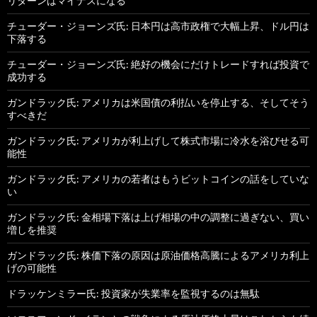
リターンはマイナスになる
チューダー・ジョーンズ氏: 日本円は高市政権で大幅上昇、ドル円は
下落する
チューダー・ジョーンズ氏: 絶好の機会にだけトレードすれば投資で
成功する
ガンドラック氏: アメリカは米国債の利払いを停止する、そしてそう
すべきだ
ガンドラック氏: アメリカが利上げして株式市場に冷水を浴びせる可
能性
ガンドラック氏: アメリカの若者はもうビットコインの話をしていな
い
ガンドラック氏: 金相場下落は上げ相場の中の調整に過ぎない、買い
増しを推奨
ガンドラック氏: 株価下落の原因は原油価格高騰によるアメリカ利上
げの可能性
ドラッケンミラー氏: 投資家が失業率を監視するのは無駄