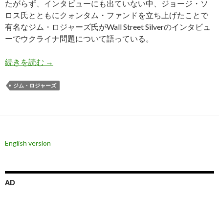
たがらず、インタビューにも出ていない中、ジョージ・ソ
ロス氏とともにクォンタム・ファンドを立ち上げたことで
有名なジム・ロジャーズ氏がWall Street Silverのインタビュ
ーでウクライナ問題について語っている。
ジム・ロジャーズ氏: 米国のウクライナ支援はロ
続きを読む
→
ジム・ロジャーズ
English version
AD