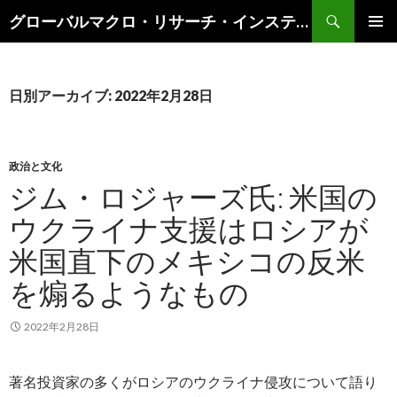
検
グローバルマクロ・リサーチ・インスティテュート
索
コ
メインメ
ン
ニュー
テ
ン
日別アーカイブ: 2022年2月28日
ツ
へ
ス
キ
政治と文化
ッ
ジム・ロジャーズ氏: 米国の
プ
ウクライナ支援はロシアが
米国直下のメキシコの反米
を煽るようなもの
2022年2月28日
著名投資家の多くがロシアのウクライナ侵攻について語り