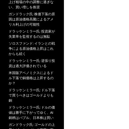
上げ相場の中の調整に過ぎな
い、買い増しを推奨
ガンドラック氏: 株価下落の原
因は原油価格高騰によるアメ
リカ利上げの可能性
ドラッケンミラー氏: 投資家が
失業率を監視するのは無駄
ソロスファンド: イランとの戦
争による原油価格上昇はこれ
からも続く
ドラッケンミラー氏: 逆張り投
資は過大評価されている
米国版アベノミクスによるド
ル下落で銅価格は上昇するの
か？
ドラッケンミラー氏: ドル下落
で買うべきはゴールドよりも
銅
ドラッケンミラー氏: ドルの価
値は勝手に下がってゆく、AI
銘柄はバブル、日本株は買い
ガンドラック氏: ゴールドの上