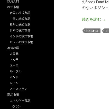
投資入門
のSoros Fu
株式市場
のないポジショ
米国の株式市場
ジョ
中国の株式市場
続きを読む
→
欧州の株式市場
日本の株式市場
FORM 13F
ド
インドの株式市場
ロシアの株式市場
為替相場
人民元
ドル円
ユーロ
ルーブル
ポンド
レアル
スイスフラン
商品市場
エネルギー資源
ウラン