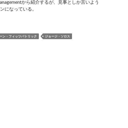
nd Managementから紹介するが、見事としか言いよう
ンになっている。
ージ・ソロス氏、株価急落前にNasdaqを空売り成功
ーン・フィッツパトリック
ジョージ・ソロス