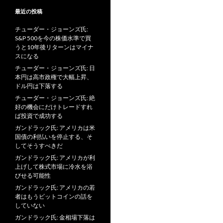
最近の投稿
チューダー・ジョーンズ氏:
S&P 500を今の株価水準で買
うと10年後リターンはマイナ
スになる
チューダー・ジョーンズ氏: 日
本円は高市政権で大幅上昇、
ドル円は下落する
チューダー・ジョーンズ氏: 絶
好の機会にだけトレードすれ
ば投資で成功する
ガンドラック氏: アメリカは米
国債の利払いを停止する、そ
してそうすべきだ
ガンドラック氏: アメリカが利
上げして株式市場に冷水を浴
びせる可能性
ガンドラック氏: アメリカの若
者はもうビットコインの話を
していない
ガンドラック氏: 金相場下落は