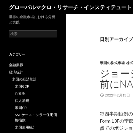
検
グローバルマクロ・リサーチ・インスティテュート
索
世界の金融市場における分析
と実践
検
索:
日別アーカイブ: 
カテゴリー
米国の株式市場
,
株
金融業界
ジョー
経済統計
米国の経済統計
前にN
米国GDP
貯蓄率
2022年2月13日
個人消費
米国CPI
毎四半期恒例の
S&Pケース・シラー住宅価
格指数
Form 13F
米国雇用統計
点でのポジショ